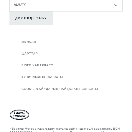
ALMATY
ДИЛЕРДІ ТАБУ
МӘНСАП
ШАРТТАР
БІЗГЕ ХАБАРЛАСУ
ҚҰПИЯЛЫЛЫҚ САЯСАТЫ
COOKIE ФАЙЛДАРЫН ПАЙДАЛАНУ САЯСАТЫ
«Бритиш Моторс Қазақстан» жауапкершілігі шектеулі серіктестігі, БСН