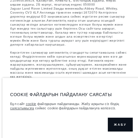
210940036819, Қазақстан, Алматы қ., Бостандық ауданы, Мирас
ықшам ауданы, 2Б корпус, пошталық индекс 050000
Jaguar Land Rover Limited:Заңды мекенжайы:Abbey Road, Whitley,
Coventry CV3 4LF.Англияда тіркелген нөмірі:1672070 Келтірілген
деректер өндіруші ЕО заңнамасына сәйкес жүргізген ресми сынақтар
нәтижесінде алынған.Автокөліктің нақты отын шығыны осындай
сынақтар кезінде алынған нәтижелерден өзгеше болуы мүмкін және
бұл мәндер тек салыстыру үшін берілген.Осы сайттағы ақпарат,
техникалық сипаттамалар, бағалар мен түстер нарыққа байланысты
өзгеше болуы мүмкін және алдын ала ескертпестен өзгертілуі
мүмкін.Өнім және баға туралы ақпарат алу үшін өңіріңіздегі жергілікті
дилерге хабарласып нақтылаңыз.
Көрсетілген салмақтар автокөліктің стандартты сипаттамасына сәйкес
келеді. Өндірілгеннен кейін орнатылған керек-жарақтар мен өзге де
қондырғылар жүк көтеру қабілетіне әсер етеді. Автокөлік керек-
жарақтарымен, жолаушылармен, сұйықтықтармен, жанармаймен және
пайдалы жүктемемен жүктелгенде, оның рұқсат етілген максималды
массасы және максималды осьтік жүктемесі шамадан асып кетпегеніне
көз жеткізіңіз.
Суреттер мен сипаттамалар бойынша маңызды ескертпе.
Қазіргі
уақытта жартылай өткізгіштердің әлемдік тапшылығы автокөліктерді
құрастыру сипаттамаларына, опциялардың қолжетімділігіне және
COOKIE ФАЙЛДАРЫН ПАЙДАЛАНУ САЯСАТЫ
құрастыру уақытына әсер етуде. Бұл өте динамикалық жағдай, осыған
байланысты қазіргі уақытта веб-сайтта қолданылған суреттер
Бұл сайт
cookie
файлдарын пайдаланады. Жабу арқылы сіз біздің
мүмкіндіктердің, опциялардың, әрлеудің және түс схемаларының
саясатымызға
сәйкес cookie файлдарын пайдалануға келісесіз.
ағымдағы сипаттамаларын толық көрсетпеуі мүмкін. Дұрыс таңдау
жасау үшін кез келген ағымдағы шектеулерді растай алатын
сатушымен кеңесіңіз.
ЖАБУ
Көрсетілген бағаларға қосылған құн салығын (ҚҚС) қосылған.
Бағалар тек 2026 жылғы модельдер үшін жарамды.