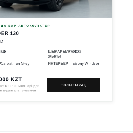
ДА БАР АВТОКӨЛІКТЕР
ER 130
ND
ЫШ
3.0
ШЫҒАРЫЛҒАН
2025
ЖЫЛЫ
Р
Carpathian Grey
ИНТЕРЬЕР
Ebony Windsor
,000 KZT
ТОЛЫҒЫРАҚ
ікті
KZT
100
мөлшеріндегі
н алдын ала төлеммен