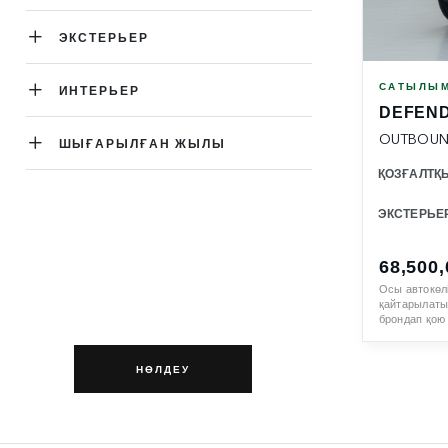
ЭКСТЕРЬЕР
САТЫЛЫМ
ИНТЕРЬЕР
DEFEND
OUTBOU
ШЫҒАРЫЛҒАН ЖЫЛЫ
ҚОЗҒАЛТҚ
ЭКСТЕРЬЕ
68,500
Осы автокөл
қайтарылаты
брондап қою
НӨЛДЕУ