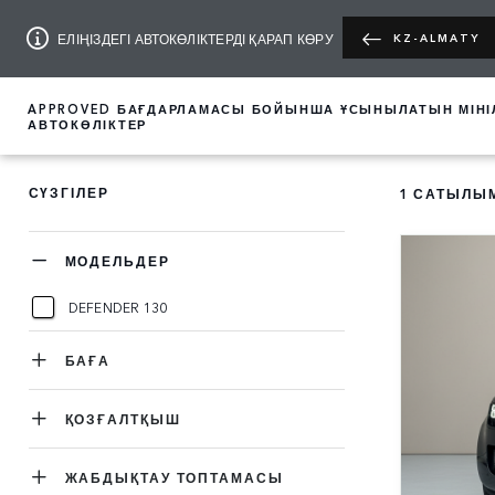
ЕЛІҢІЗДЕГІ АВТОКӨЛІКТЕРДІ ҚАРАП КӨРУ
KZ-ALMATY
APPROVED БАҒДАРЛАМАСЫ БОЙЫНША ҰСЫНЫЛАТЫН МІНІ
АВТОКӨЛІКТЕР
СҮЗГІЛЕР
1
САТЫЛЫМ
МОДЕЛЬДЕР
DEFENDER 130
БАҒА
ҚОЗҒАЛТҚЫШ
ЖАБДЫҚТАУ ТОПТАМАСЫ