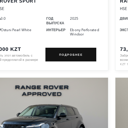
 ROVER SPORT
RA
SE
HSE
Ь
3.0
ГОД
2025
ДВИ
ВЫПУСКА
Р
Ostuni Pearl White
ИНТЕРЬЕР
Ebony Perforated
ЭКС
Windsor
,000 KZT
73
ПОДРОБНЕЕ
ть этот автомобиль с
Забр
 предоплатой в размере
возм
KZT