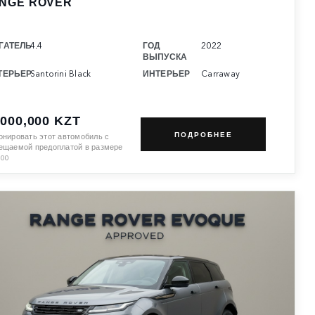
NGE ROVER
ГАТЕЛЬ
4.4
ГОД
2022
ВЫПУСКА
ТЕРЬЕР
Santorini Black
ИНТЕРЬЕР
Carraway
,000,000 KZT
ПОДРОБНЕЕ
онировать этот автомобиль с
ещаемой предоплатой в размере
100