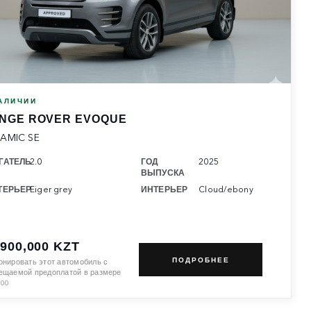
АЛИЧИИ
NGE ROVER EVOQUE
AMIC SE
ГАТЕЛЬ
2.0
ГОД
2025
ВЫПУСКА
ТЕРЬЕР
Eiger grey
ИНТЕРЬЕР
Cloud/ebony
,900,000 KZT
ПОДРОБНЕЕ
онировать этот автомобиль с
ещаемой предоплатой в размере
100