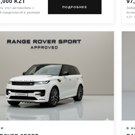
0,000 KZT
97
ПОДРОБНЕЕ
ть этот автомобиль с
Забр
 предоплатой в размере
возм
KZT
ИИ
В Н