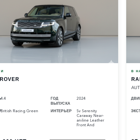
ИИ
В Н
 ROVER
RA
AUT
Ь
4.4
ГОД
2024
ДВИ
ВЫПУСКА
Р
British Racing Green
ИНТЕРЬЕР
Sv Serenity
ЭКС
Caraway Near-
aniline Leather
Front And