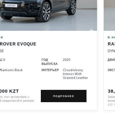
ИИ
В Н
 ROVER EVOQUE
RA
SE
DYN
Ь
2.0
ГОД
2025
ДВИ
ВЫПУСКА
Р
Santorini Black
ИНТЕРЬЕР
Cloud​/ebony
ЭКС
Interior With
Grained Leather
,000 KZT
38
ПОДРОБНЕЕ
ть этот автомобиль с
Забр
 предоплатой в размере
возм
KZT