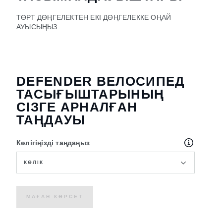
ТӨРТ ДӨҢГЕЛЕКТЕН ЕКІ ДӨҢГЕЛЕККЕ ОҢАЙ
АУЫСЫҢЫЗ.
DEFENDER ВЕЛОСИПЕД
ТАСЫҒЫШТАРЫНЫҢ
СІЗГЕ АРНАЛҒАН
ТАҢДАУЫ
Көлігіңізді таңдаңыз
КӨЛІК
МАҒАН КӨРСЕТ