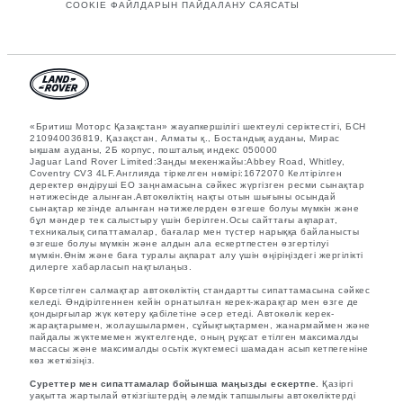
COOKIE ФАЙЛДАРЫН ПАЙДАЛАНУ САЯСАТЫ
«Бритиш Моторс Қазақстан» жауапкершілігі шектеулі серіктестігі, БСН
210940036819, Қазақстан, Алматы қ., Бостандық ауданы, Мирас
ықшам ауданы, 2Б корпус, пошталық индекс 050000
Jaguar Land Rover Limited:Заңды мекенжайы:Abbey Road, Whitley,
Coventry CV3 4LF.Англияда тіркелген нөмірі:1672070 Келтірілген
деректер өндіруші ЕО заңнамасына сәйкес жүргізген ресми сынақтар
нәтижесінде алынған.Автокөліктің нақты отын шығыны осындай
сынақтар кезінде алынған нәтижелерден өзгеше болуы мүмкін және
бұл мәндер тек салыстыру үшін берілген.Осы сайттағы ақпарат,
техникалық сипаттамалар, бағалар мен түстер нарыққа байланысты
өзгеше болуы мүмкін және алдын ала ескертпестен өзгертілуі
мүмкін.Өнім және баға туралы ақпарат алу үшін өңіріңіздегі жергілікті
дилерге хабарласып нақтылаңыз.
Көрсетілген салмақтар автокөліктің стандартты сипаттамасына сәйкес
келеді. Өндірілгеннен кейін орнатылған керек-жарақтар мен өзге де
қондырғылар жүк көтеру қабілетіне әсер етеді. Автокөлік керек-
жарақтарымен, жолаушылармен, сұйықтықтармен, жанармаймен және
пайдалы жүктемемен жүктелгенде, оның рұқсат етілген максималды
массасы және максималды осьтік жүктемесі шамадан асып кетпегеніне
көз жеткізіңіз.
Суреттер мен сипаттамалар бойынша маңызды ескертпе.
Қазіргі
уақытта жартылай өткізгіштердің әлемдік тапшылығы автокөліктерді