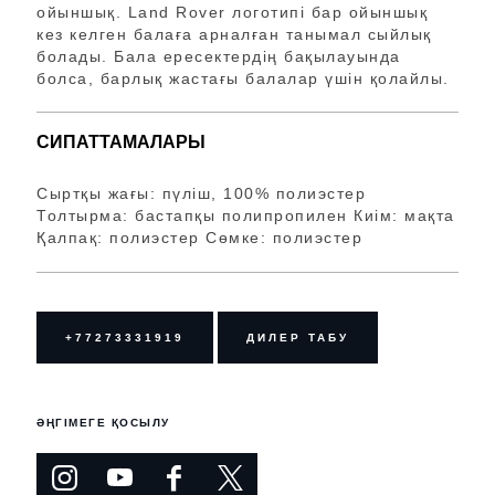
ойыншық. Land Rover логотипі бар ойыншық
кез келген балаға арналған танымал сыйлық
болады. Бала ересектердің бақылауында
болса, барлық жастағы балалар үшін қолайлы.
СИПАТТАМАЛАРЫ
Сыртқы жағы: пүліш, 100% полиэстер
Толтырма: бастапқы полипропилен Киім: мақта
Қалпақ: полиэстер Сөмке: полиэстер
+77273331919
ДИЛЕР ТАБУ
ӘҢГІМЕГЕ ҚОСЫЛУ