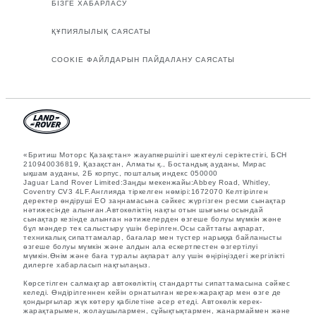
БІЗГЕ ХАБАРЛАСУ
ҚҰПИЯЛЫЛЫҚ САЯСАТЫ
COOKIE ФАЙЛДАРЫН ПАЙДАЛАНУ САЯСАТЫ
«Бритиш Моторс Қазақстан» жауапкершілігі шектеулі серіктестігі, БСН
210940036819, Қазақстан, Алматы қ., Бостандық ауданы, Мирас
ықшам ауданы, 2Б корпус, пошталық индекс 050000
Jaguar Land Rover Limited:Заңды мекенжайы:Abbey Road, Whitley,
Coventry CV3 4LF.Англияда тіркелген нөмірі:1672070 Келтірілген
деректер өндіруші ЕО заңнамасына сәйкес жүргізген ресми сынақтар
нәтижесінде алынған.Автокөліктің нақты отын шығыны осындай
сынақтар кезінде алынған нәтижелерден өзгеше болуы мүмкін және
бұл мәндер тек салыстыру үшін берілген.Осы сайттағы ақпарат,
техникалық сипаттамалар, бағалар мен түстер нарыққа байланысты
өзгеше болуы мүмкін және алдын ала ескертпестен өзгертілуі
мүмкін.Өнім және баға туралы ақпарат алу үшін өңіріңіздегі жергілікті
дилерге хабарласып нақтылаңыз.
Көрсетілген салмақтар автокөліктің стандартты сипаттамасына сәйкес
келеді. Өндірілгеннен кейін орнатылған керек-жарақтар мен өзге де
қондырғылар жүк көтеру қабілетіне әсер етеді. Автокөлік керек-
жарақтарымен, жолаушылармен, сұйықтықтармен, жанармаймен және