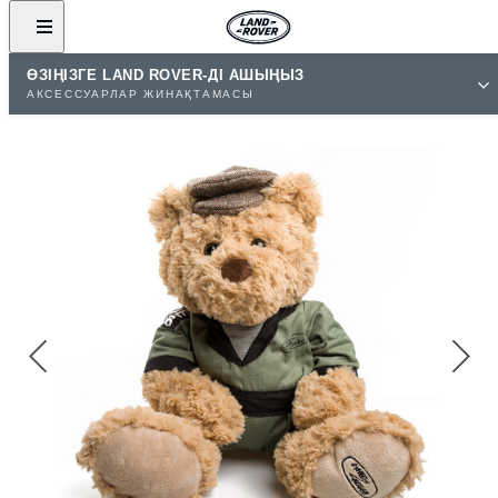
ӨЗІҢІЗГЕ LAND ROVER-ДІ АШЫҢЫЗ
АКСЕССУАРЛАР ЖИНАҚТАМАСЫ