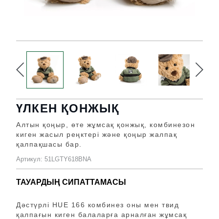
ҮЛКЕН ҚОНЖЫҚ
Алтын қоңыр, өте жұмсақ қонжық, комбинезон
киген жасыл реңктері және қоңыр жалпақ
қалпақшасы бар.
Артикул: 51LGTY618BNA
ТАУАРДЫҢ СИПАТТАМАСЫ
Дәстүрлі HUE 166 комбинез оны мен твид
қалпағын киген балаларға арналған жұмсақ