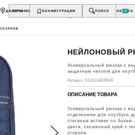
ДИЛЕРЫ
АВТОМОБИЛИ
КОНФИГУРАЦИИ
ВЛАДЕЛЬЦАМ
О БРЕНДЕ
ПОИСК
ПОКУПКА
ЕССУАРОВ
НЕЙЛОНОВЫЙ Р
Универсальный рюкзак с в
защитным чехлом для ноутб
Артикул: 51LGLU463NVA
ОПИСАНИЕ ТОВАРА
Универсальный рюкзак с в
отделением для ноутбука д
стеганые вставки по бокам,
цвета, скошенный край с т
стороне