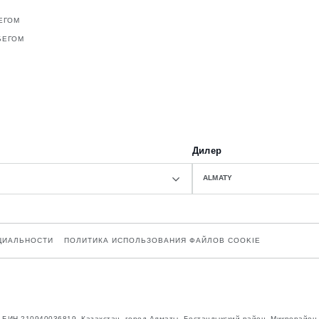
ЕГОМ
БЕГОМ
Дилер
ALMATY
ЦИАЛЬНОСТИ
ПОЛИТИКА ИСПОЛЬЗОВАНИЯ ФАЙЛОВ COOKIE
n”, БИН 210940036819, Казахстан, город Алматы, Бостандыкский район, Микрорайон