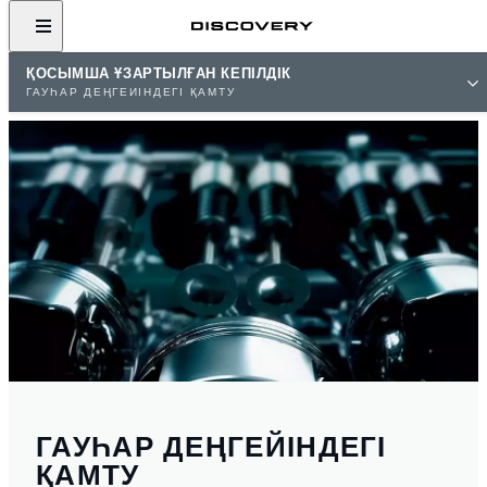
ҚОСЫМША ҰЗАРТЫЛҒАН КЕПІЛДІК
ГАУҺАР ДЕҢГЕЙІНДЕГІ ҚАМТУ
ГАУҺАР ДЕҢГЕЙІНДЕГІ
ҚАМТУ