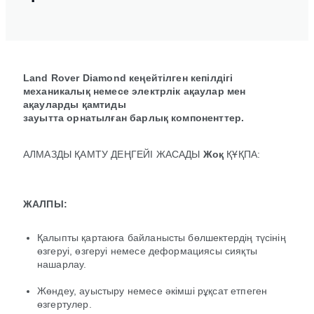
Land Rover Diamond кеңейтілген кепілдігі
механикалық немесе электрлік ақаулар мен
ақауларды қамтиды
зауытта орнатылған барлық компоненттер.
АЛМАЗДЫ ҚАМТУ ДЕҢГЕЙІ ЖАСАДЫ
Жоқ
ҚҰҚПА:
ЖАЛПЫ:
Қалыпты қартаюға байланысты бөлшектердің түсінің
өзгеруі, өзгеруі немесе деформациясы сияқты
нашарлау.
Жөндеу, ауыстыру немесе әкімші рұқсат етпеген
өзгертулер.