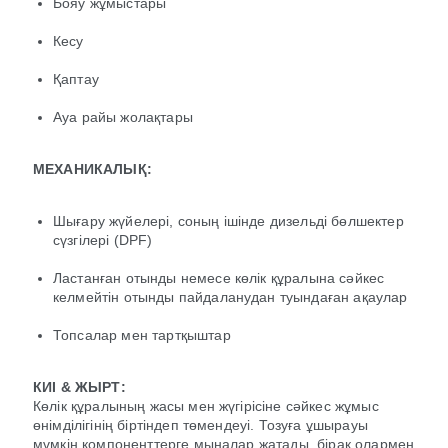
Бояу жұмыстары
Кесу
Қаптау
Ауа райы жолақтары
МЕХАНИКАЛЫҚ:
Шығару жүйелері, соның ішінде дизельді бөлшектер
сүзгілері (DPF)
Ластанған отынды немесе көлік құралына сәйкес
келмейтін отынды пайдаланудан туындаған ақаулар
Топсалар мен тартқыштар
КИІ & ЖЫРТ:
Көлік құралының жасы мен жүгірісіне сәйкес жұмыс
өнімділігінің біртіндеп төмендеуі. Тозуға ұшырауы
мүмкін компоненттерге мыналар жатады, бірақ олармен