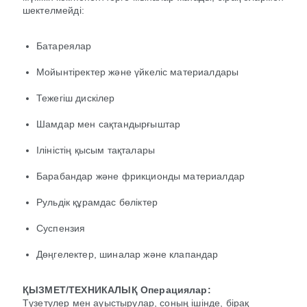
шектелмейді:
Батареялар
Мойынтіректер және үйкеліс материалдары
Тежегіш дискілер
Шамдар мен сақтандырғыштар
Іліністің қысым тақталары
Барабандар және фрикционды материалдар
Рульдік құрамдас бөліктер
Суспензия
Дөңгелектер, шиналар және клапандар
ҚЫЗМЕТ/ТЕХНИКАЛЫҚ Операциялар:
Түзетулер мен ауыстырулар, соның ішінде, бірақ