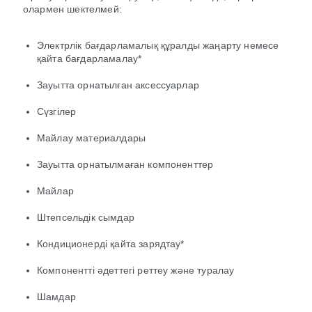
олармен шектелмей:
Электрлік бағдарламалық құралды жаңарту немесе
қайта бағдарламалау*
Зауытта орнатылған аксессуарлар
Сүзгілер
Майлау материалдары
Зауытта орнатылмаған компоненттер
Майлар
Штепсельдік сымдар
Кондиционерді қайта зарядтау*
Компонентті әдеттегі реттеу және туралау
Шамдар