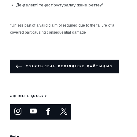
Дөңгелекті теңестіру/туралау және реттеу*
*Unless part of a valid claim or required due to the failure of a
covered part causing consequential damage
ҰЗАРТЫЛҒАН КЕПІЛДІККЕ ҚАЙТЫҢЫЗ
ӘҢГІМЕГЕ ҚОСЫЛУ
Өңір