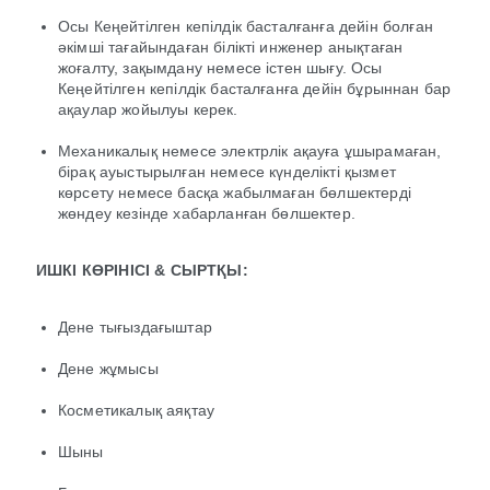
Осы Кеңейтілген кепілдік басталғанға дейін болған
әкімші тағайындаған білікті инженер анықтаған
жоғалту, зақымдану немесе істен шығу. Осы
Кеңейтілген кепілдік басталғанға дейін бұрыннан бар
ақаулар жойылуы керек.
Механикалық немесе электрлік ақауға ұшырамаған,
бірақ ауыстырылған немесе күнделікті қызмет
көрсету немесе басқа жабылмаған бөлшектерді
жөндеу кезінде хабарланған бөлшектер.
ИШКІ КӨРІНІСІ & СЫРТҚЫ:
Дене тығыздағыштар
Дене жұмысы
Косметикалық аяқтау
Шыны