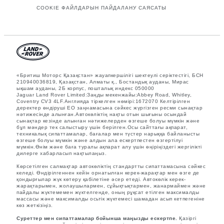
COOKIE ФАЙЛДАРЫН ПАЙДАЛАНУ САЯСАТЫ
«Бритиш Моторс Қазақстан» жауапкершілігі шектеулі серіктестігі, БСН
210940036819, Қазақстан, Алматы қ., Бостандық ауданы, Мирас
ықшам ауданы, 2Б корпус, пошталық индекс 050000
Jaguar Land Rover Limited:Заңды мекенжайы:Abbey Road, Whitley,
Coventry CV3 4LF.Англияда тіркелген нөмірі:1672070 Келтірілген
деректер өндіруші ЕО заңнамасына сәйкес жүргізген ресми сынақтар
нәтижесінде алынған.Автокөліктің нақты отын шығыны осындай
сынақтар кезінде алынған нәтижелерден өзгеше болуы мүмкін және
бұл мәндер тек салыстыру үшін берілген.Осы сайттағы ақпарат,
техникалық сипаттамалар, бағалар мен түстер нарыққа байланысты
өзгеше болуы мүмкін және алдын ала ескертпестен өзгертілуі
мүмкін.Өнім және баға туралы ақпарат алу үшін өңіріңіздегі жергілікті
дилерге хабарласып нақтылаңыз.
Көрсетілген салмақтар автокөліктің стандартты сипаттамасына сәйкес
келеді. Өндірілгеннен кейін орнатылған керек-жарақтар мен өзге де
қондырғылар жүк көтеру қабілетіне әсер етеді. Автокөлік керек-
жарақтарымен, жолаушылармен, сұйықтықтармен, жанармаймен және
пайдалы жүктемемен жүктелгенде, оның рұқсат етілген максималды
массасы және максималды осьтік жүктемесі шамадан асып кетпегеніне
көз жеткізіңіз.
Суреттер мен сипаттамалар бойынша маңызды ескертпе.
Қазіргі