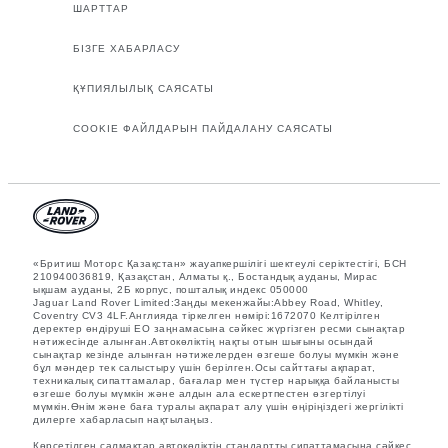
ШАРТТАР
БІЗГЕ ХАБАРЛАСУ
ҚҰПИЯЛЫЛЫҚ САЯСАТЫ
COOKIE ФАЙЛДАРЫН ПАЙДАЛАНУ САЯСАТЫ
«Бритиш Моторс Қазақстан» жауапкершілігі шектеулі серіктестігі, БСН
210940036819, Қазақстан, Алматы қ., Бостандық ауданы, Мирас
ықшам ауданы, 2Б корпус, пошталық индекс 050000
Jaguar Land Rover Limited:Заңды мекенжайы:Abbey Road, Whitley,
Coventry CV3 4LF.Англияда тіркелген нөмірі:1672070 Келтірілген
деректер өндіруші ЕО заңнамасына сәйкес жүргізген ресми сынақтар
нәтижесінде алынған.Автокөліктің нақты отын шығыны осындай
сынақтар кезінде алынған нәтижелерден өзгеше болуы мүмкін және
бұл мәндер тек салыстыру үшін берілген.Осы сайттағы ақпарат,
техникалық сипаттамалар, бағалар мен түстер нарыққа байланысты
өзгеше болуы мүмкін және алдын ала ескертпестен өзгертілуі
мүмкін.Өнім және баға туралы ақпарат алу үшін өңіріңіздегі жергілікті
дилерге хабарласып нақтылаңыз.
Көрсетілген салмақтар автокөліктің стандартты сипаттамасына сәйкес