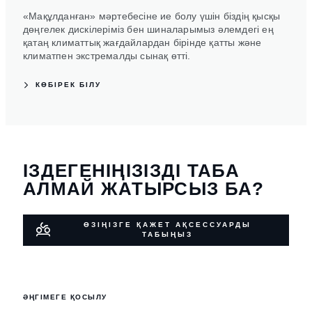
«Мақұлданған» мәртебесіне ие болу үшін біздің қысқы
дөңгелек дискілеріміз бен шиналарымыз әлемдегі ең
қатаң климаттық жағдайлардан бірінде қатты және
климатпен экстремалды сынақ өтті.
КӨБІРЕК БІЛУ
ІЗДЕГЕНІҢІЗІЗДІ ТАБА
АЛМАЙ ЖАТЫРСЫЗ БА?
ӨЗІҢІЗГЕ ҚАЖЕТ АҚСЕССУАРДЫ
ТАБЫҢЫЗ
ӘҢГІМЕГЕ ҚОСЫЛУ