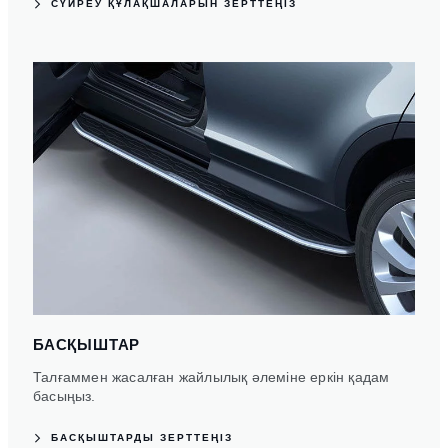
СҮЙРЕУ ҚҰЛАҚШАЛАРЫН ЗЕРТТЕҢІЗ
БАСҚЫШТАР
Талғаммен жасалған жайлылық әлеміне еркін қадам
басыңыз.
БАСҚЫШТАРДЫ ЗЕРТТЕҢІЗ