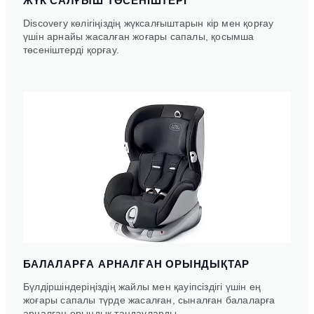
ЖҮК САЛҒЫШ ТӨСЕНІШТЕРІ
Discovery көлігіңіздің жүксалғыштарын кір мен қорғау
үшін арнайы жасалған жоғары сапалы, қосымша
төсеніштерді қорғау.
БАЛАЛАРҒА АРНАЛҒАН ОРЫНДЫҚТАР
Бүлдіршіндеріңіздің жайлы мен қауіпсіздігі үшін ең
жоғары сапалы түрде жасалған, сыналған балаларға
арналған орындық таңдауларды.