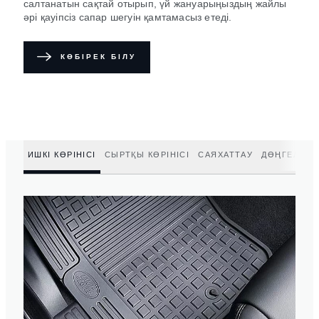
салтанатын сақтай отырып, үй жануарыңыздың жайлы
әрі қауіпсіз сапар шегуін қамтамасыз етеді.
КӨБІРЕК БІЛУ
ИШКІ КӨРІНІСІ
СЫРТҚЫ КӨРІНІСІ
САЯХАТТАУ
ДӨҢГЕЛЕК Д