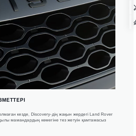
ЗМЕТТЕРІ
олмаған кезде, Discovery-дің жақын жердегі Land Rover
қылы мамандардың көмегіне тез жетуін қамтамасыз