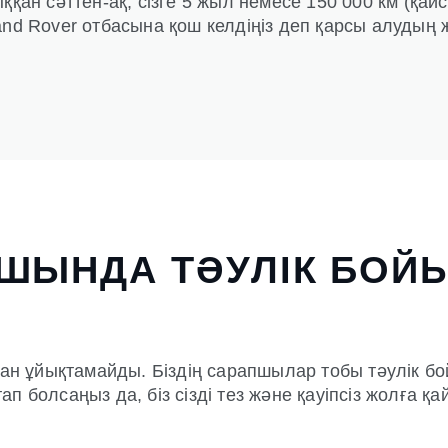
ыққан сәттен-ақ, сізге 5 жыл немесе 150 000 км (қ
nd Rover отбасына қош келдіңіз деп қарсы алудың жә
ШЫНДА ТӘУЛІК БОЙ
ұйықтамайды. Біздің сарапшылар тобы тәулік бойы,
п болсаңыз да, біз сізді тез және қауіпсіз жолға 