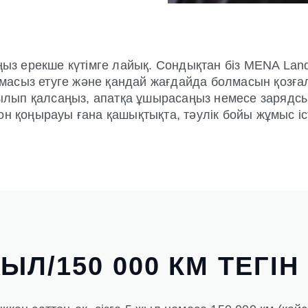
тыңыз ерекше күтімге лайық. Сондықтан біз MENA Lan
асыз етуге және қандай жағдайда болмасын қозғалы
ылып қалсаңыз, апатқа ұшырасаңыз немесе зарядсы
он қоңырауы ғана қашықтықта, тәулік бойы жұмыс іс
ЫЛ/150 000 КМ ТЕГІ