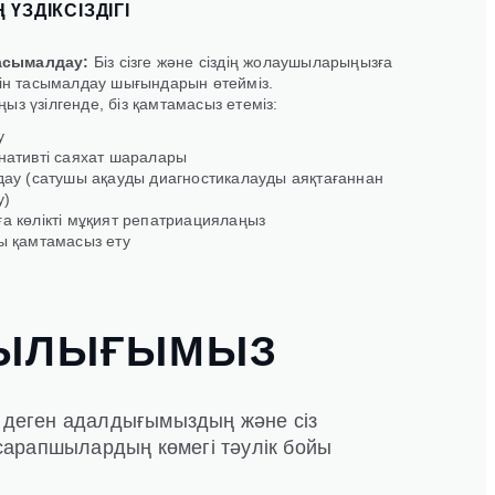
ҮЗДІКСІЗДІГІ
асымалдау:
Біз сізге және сіздің жолаушыларыңызға
йін тасымалдау шығындарын өтейміз.
з үзілгенде, біз қамтамасыз етеміз:
у
рнативті саяхат шаралары
лдау (сатушы ақауды диагностикалауды аяқтағаннан
у)
ға көлікті мұқият репатриациялаңыз
ды қамтамасыз ету
МДЫЛЫҒЫМЫЗ
ге деген адалдығымыздың және сіз
 сарапшылардың көмегі тәулік бойы