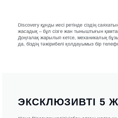
Discovery құнды иесі ретінде сіздің саяха
жасадық – бұл сізге жан тыныштығын қамтам
Доңғалақ жарылып кетсе, механикалық бұз
да, біздің тәжірибелі қолдауымыз бір телеф
ЭКСКЛЮЗИВТІ 5 Ж