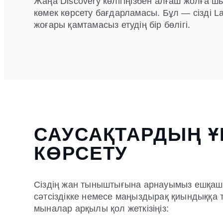
Жаңа Discovery көлігіңізбен алғаш жолға ш
көмек көрсету бағдарламасы. Бұл — сізді La
жоғары қамтамасыз етудің бір бөлігі.
САУСАҚТАРДЫҢ Ұ
КӨРСЕТУ
Сіздің жан тыныштығына арнауымыз ешқашан 
сәтсіздікке немесе маңыздырақ қиындыққа та
мыналар арқылы қол жеткізіңіз: