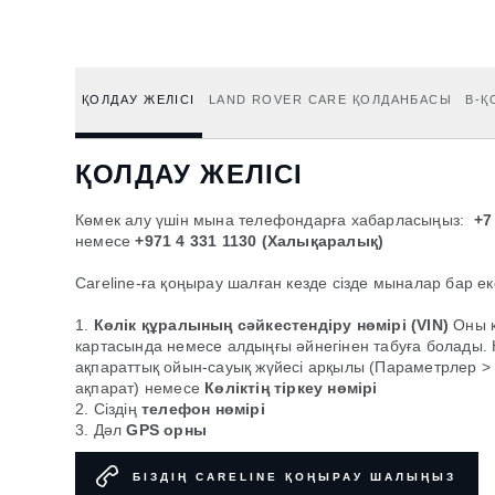
ҚОЛДАУ ЖЕЛІСІ
LAND ROVER CARE ҚОЛДАНБАСЫ
B-Қ
ҚОЛДАУ ЖЕЛІСІ
Көмек алу үшін мына телефондарға хабарласыңыз:
+7
немесе
+971 4 331 1130 (Халықаралық)
Careline-ға қоңырау шалған кезде сізде мыналар бар екен
1.
Көлік құралының сәйкестендіру нөмірі (VIN)
Оны к
картасында немесе алдыңғы әйнегінен табуға болады.
ақпараттық ойын-сауық жүйесі арқылы (Параметрлер > 
ақпарат) немесе
Көліктің тіркеу нөмірі
2. Сіздің
телефон нөмірі
3. Дәл
GPS орны
БІЗДІҢ CARELINE ҚОҢЫРАУ ШАЛЫҢЫЗ