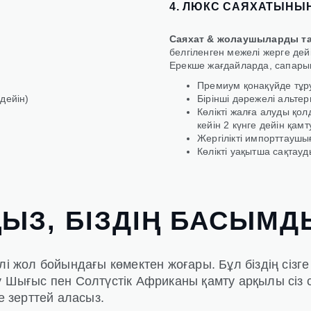
4. ЛЮКС САЯХАТЫНЫҢ 
Саяхат & жолаушыларды т
белгіленген межелі жерге де
Ерекше жағдайларда, сапарыңы
Премиум қонақүйде тұр
дейін)
Бірінші дәрежелі альте
Көлікті жалға алуды қо
кейін 2 күнге дейін қамт
Жергілікті импорттаушы
Көлікті уақытша сақтау
ҢЫЗ, БІЗДІҢ БАСЫ
рлі жол бойындағы көмектен жоғары. Бұл біздің сіз
яу Шығыс пен Солтүстік Африканы қамту арқылы сіз
е зерттей аласыз.