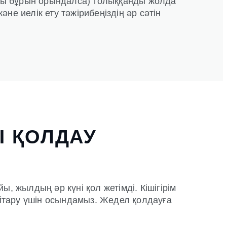
айсы бұрын орындалса) толыққанды жолда
не иелік ету тәжірибеңіздің әр сәтін
Ы ҚОЛДАУ
 жылдың әр күні қол жетімді. Кішігірім
қайтару үшін осындамыз. Жедел қолдауға