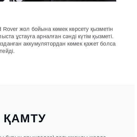
d Rover жол бойына көмек көрсету қызметін
ста ұстауға арналған сәнді күтім қызметі.
зданған аккумулятордан көмек қажет болса
тейді.
Н ҚАМТУ