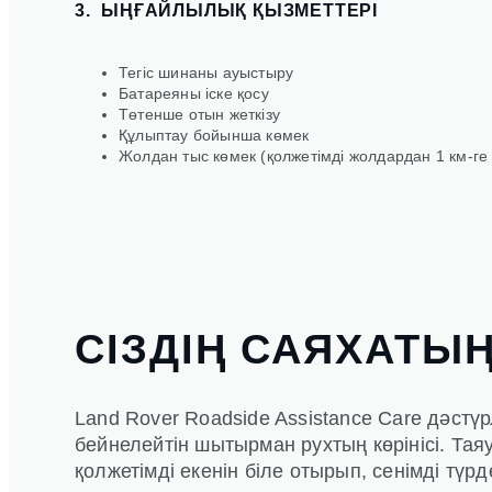
3. ЫҢҒАЙЛЫЛЫҚ ҚЫЗМЕТТЕРІ
Тегіс шинаны ауыстыру
Батареяны іске қосу
Төтенше отын жеткізу
Құлыптау бойынша көмек
Жолдан тыс көмек (қолжетімді жолдардан 1 км-ге 
СІЗДІҢ САЯХАТЫ
Land Rover Roadside Assistance Care дәстү
бейнелейтін шытырман рухтың көрінісі. Та
қолжетімді екенін біле отырып, сенімді түрд