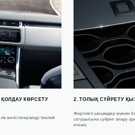
 ҚОЛДАУ КӨРСЕТУ
2. ТОЛЫҚ СҮЙРЕТУ ҚЫ
Жергілікті шешімдер мүмкін б
к жетістіктерімізді тікелей
сатушысына сүйреп апару ар
етеміз.