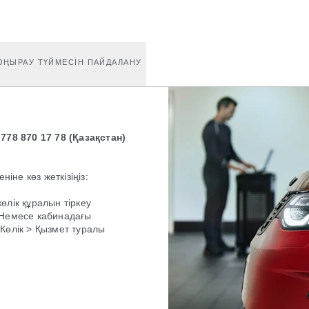
ОҢЫРАУ ТҮЙМЕСІН ПАЙДАЛАНУ
 778 870 17 78 (Қазақстан)
іне көз жеткізіңіз:
өлік құралын тіркеу
 Немесе кабинадағы
Көлік > Қызмет туралы