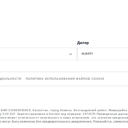
Дилер
ALMATY
ЦИАЛЬНОСТИ
ПОЛИТИКА ИСПОЛЬЗОВАНИЯ ФАЙЛОВ COOKIE
n”, БИН 210940036819, Казахстан, город Алматы, Бостандыкский район, Микрорайон
entry CV3 4LF. Зарегистрирована в Англии под номером: 1672070 Приведенные данн
биля может отличаться от полученного в таких испытаниях, эти значения предназн
а и могут быть изменены без предварительного уведомления. Пожалуйста, свяжитес