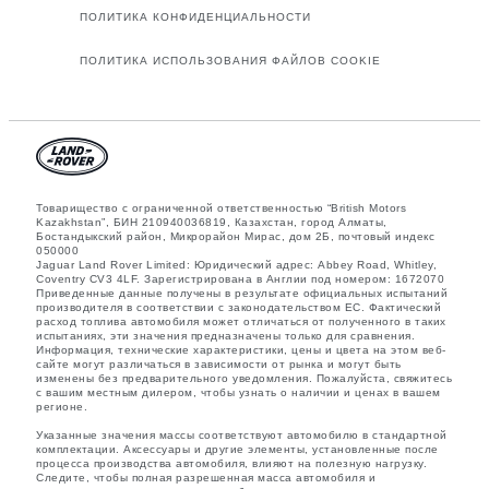
ПОЛИТИКА КОНФИДЕНЦИАЛЬНОСТИ
ПОЛИТИКА ИСПОЛЬЗОВАНИЯ ФАЙЛОВ COOKIE
Товарищество с ограниченной ответственностью “British Motors
Kazakhstan”, БИН 210940036819, Казахстан, город Алматы,
Бостандыкский район, Микрорайон Мирас, дом 2Б, почтовый индекс
050000
Jaguar Land Rover Limited: Юридический адрес: Abbey Road, Whitley,
Coventry CV3 4LF. Зарегистрирована в Англии под номером: 1672070
Приведенные данные получены в результате официальных испытаний
производителя в соответствии с законодательством ЕС. Фактический
расход топлива автомобиля может отличаться от полученного в таких
испытаниях, эти значения предназначены только для сравнения.
Информация, технические характеристики, цены и цвета на этом веб-
сайте могут различаться в зависимости от рынка и могут быть
изменены без предварительного уведомления. Пожалуйста, свяжитесь
с вашим местным дилером, чтобы узнать о наличии и ценах в вашем
регионе.
Указанные значения массы соответствуют автомобилю в стандартной
комплектации. Аксессуары и другие элементы, установленные после
процесса производства автомобиля, влияют на полезную нагрузку.
Следите, чтобы полная разрешенная масса автомобиля и