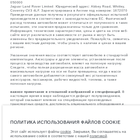
050000
Jaguar Land Rover Limited: Юридический адрес: Abbey Road, Whitley,
Coventry CV3 4LF. Зарегистрирована в Англии под номером: 1672070
Приведенные данные получены в результате официальных испытаний
производителя в соответствии с законодательством ЕС. Фактический
расход топлива автомобиля может отличаться от полученного в таких
испытаниях, эти значения предназначены только для сравнения.
Информация, технические характеристики, цены и цвета на этом веб-
сайте могут различаться в зависимости от рынка и могут быть
изменены без предварительного уведомления. Пожалуйста, свяжитесь
с вашим местным дилером, чтобы узнать о наличии и ценах в вашем
регионе.
Указанные значения массы соответствуют автомобилю в стандартной
комплектации. Аксессуары и другие элементы, установленные после
процесса производства автомобиля, влияют на полезную нагрузку.
Следите, чтобы полная разрешенная масса автомобиля и
максимальные нагрузки на оси не были превышены, когда к массе
самого автомобиля добавляется совокупный вес установленных
аксессуаров, пассажиров, рабочих жидкостей, топлива, а также
полезная нагрузка.
важное примечание в отношений изображений и спецификаций.
В
настоящее время в мире наблюдается дефицит полупроводников,
который оказывает влияние на спецификации производимых
транспортных средств, доступность опционального оборудования и
сроки производства. Ситуация меняется очень быстро. Поэтому
используемые на сайте изображения могут не в полной мере
соответствовать доступным особенностям, опциям, комплектациям и
цветовым схемам автомобилей. Подробную информацию о
ПОЛИТИКА ИСПОЛЬЗОВАНИЯ ФАЙЛОВ COOKIE
действующих ограничениях уточняйте у авторизованных дилеров.
Этот сайт использует файлы
cookie
. Закрывая, Вы соглашаетесь на
Указанные цены включают налог на добавленную стоимость (НДС).
использование cookie в соответствии с нашей
политикой
.
Цены действительны только для моделей 2026 года.