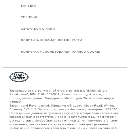
КАРЬЕРА
УСЛОВИЯ
СВЯЗАТЬСЯ С НАМИ
ПОЛИТИКА КОНФИДЕНЦИАЛЬНОСТИ
ПОЛИТИКА ИСПОЛЬЗОВАНИЯ ФАЙЛОВ COOKIE
Товарищество с ограниченной ответственностью “British Motors
Kazakhstan”, БИН 210940036819, Казахстан, город Алматы,
Бостандыкский район, Микрорайон Мирас, дом 2Б, почтовый индекс
050000
Jaguar Land Rover Limited: Юридический адрес: Abbey Road, Whitley,
Coventry CV3 4LF. Зарегистрирована в Англии под номером: 1672070
Приведенные данные получены в результате официальных испытаний
производителя в соответствии с законодательством ЕС. Фактический
расход топлива автомобиля может отличаться от полученного в таких
испытаниях, эти значения предназначены только для сравнения.
Информация, технические характеристики, цены и цвета на этом веб-