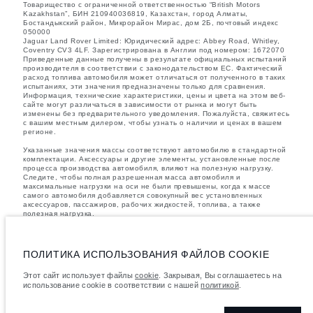
Товарищество с ограниченной ответственностью “British Motors
Kazakhstan”, БИН 210940036819, Казахстан, город Алматы,
Бостандыкский район, Микрорайон Мирас, дом 2Б, почтовый индекс
050000
Jaguar Land Rover Limited: Юридический адрес: Abbey Road, Whitley,
Coventry CV3 4LF. Зарегистрирована в Англии под номером: 1672070
Приведенные данные получены в результате официальных испытаний
производителя в соответствии с законодательством ЕС. Фактический
расход топлива автомобиля может отличаться от полученного в таких
испытаниях, эти значения предназначены только для сравнения.
Информация, технические характеристики, цены и цвета на этом веб-
сайте могут различаться в зависимости от рынка и могут быть
изменены без предварительного уведомления. Пожалуйста, свяжитесь
с вашим местным дилером, чтобы узнать о наличии и ценах в вашем
регионе.
Указанные значения массы соответствуют автомобилю в стандартной
комплектации. Аксессуары и другие элементы, установленные после
процесса производства автомобиля, влияют на полезную нагрузку.
Следите, чтобы полная разрешенная масса автомобиля и
максимальные нагрузки на оси не были превышены, когда к массе
самого автомобиля добавляется совокупный вес установленных
аксессуаров, пассажиров, рабочих жидкостей, топлива, а также
полезная нагрузка.
важное примечание в отношений изображений и спецификаций.
В
настоящее время в мире наблюдается дефицит полупроводников,
который оказывает влияние на спецификации производимых
ПОЛИТИКА ИСПОЛЬЗОВАНИЯ ФАЙЛОВ COOKIE
транспортных средств, доступность опционального оборудования и
сроки производства. Ситуация меняется очень быстро. Поэтому
Этот сайт использует файлы
cookie
. Закрывая, Вы соглашаетесь на
используемые на сайте изображения могут не в полной мере
использование cookie в соответствии с нашей
политикой
.
соответствовать доступным особенностям, опциям, комплектациям и
цветовым схемам автомобилей. Подробную информацию о
действующих ограничениях уточняйте у авторизованных дилеров.