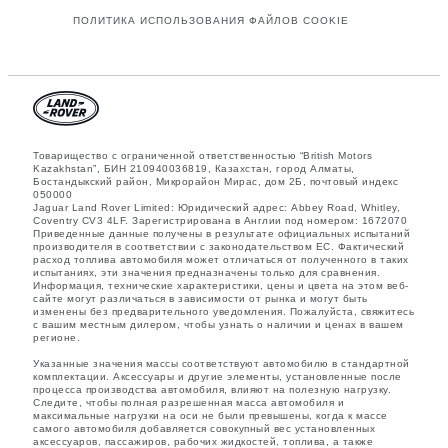
ПОЛИТИКА ИСПОЛЬЗОВАНИЯ ФАЙЛОВ COOKIE
Товарищество с ограниченной ответственностью “British Motors
Kazakhstan”, БИН 210940036819, Казахстан, город Алматы,
Бостандыкский район, Микрорайон Мирас, дом 2Б, почтовый индекс
050000
Jaguar Land Rover Limited: Юридический адрес: Abbey Road, Whitley,
Coventry CV3 4LF. Зарегистрирована в Англии под номером: 1672070
Приведенные данные получены в результате официальных испытаний
производителя в соответствии с законодательством ЕС. Фактический
расход топлива автомобиля может отличаться от полученного в таких
испытаниях, эти значения предназначены только для сравнения.
Информация, технические характеристики, цены и цвета на этом веб-
сайте могут различаться в зависимости от рынка и могут быть
изменены без предварительного уведомления. Пожалуйста, свяжитесь
с вашим местным дилером, чтобы узнать о наличии и ценах в вашем
регионе.
Указанные значения массы соответствуют автомобилю в стандартной
комплектации. Аксессуары и другие элементы, установленные после
процесса производства автомобиля, влияют на полезную нагрузку.
Следите, чтобы полная разрешенная масса автомобиля и
максимальные нагрузки на оси не были превышены, когда к массе
самого автомобиля добавляется совокупный вес установленных
аксессуаров, пассажиров, рабочих жидкостей, топлива, а также