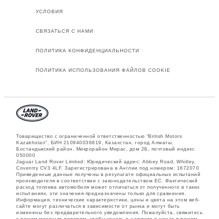
УСЛОВИЯ
СВЯЗАТЬСЯ С НАМИ
ПОЛИТИКА КОНФИДЕНЦИАЛЬНОСТИ
ПОЛИТИКА ИСПОЛЬЗОВАНИЯ ФАЙЛОВ COOKIE
Товарищество с ограниченной ответственностью “British Motors
Kazakhstan”, БИН 210940036819, Казахстан, город Алматы,
Бостандыкский район, Микрорайон Мирас, дом 2Б, почтовый индекс
050000
Jaguar Land Rover Limited: Юридический адрес: Abbey Road, Whitley,
Coventry CV3 4LF. Зарегистрирована в Англии под номером: 1672070
Приведенные данные получены в результате официальных испытаний
производителя в соответствии с законодательством ЕС. Фактический
расход топлива автомобиля может отличаться от полученного в таких
испытаниях, эти значения предназначены только для сравнения.
Информация, технические характеристики, цены и цвета на этом веб-
сайте могут различаться в зависимости от рынка и могут быть
изменены без предварительного уведомления. Пожалуйста, свяжитесь
с вашим местным дилером, чтобы узнать о наличии и ценах в вашем