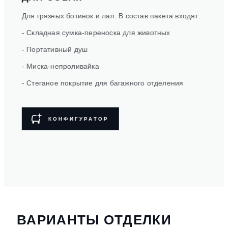
Для грязных ботинок и лап. В состав пакета входят:
Путеш
так и
- Складная сумка-переноска для животных
- Фи
- Портативный душ
- Пер
- Миска-непроливайка
- Рез
- Стеганое покрытие для багажного отделения
прот
о
- Кре
устан
КОНФИГУРАТОР
крыш
ВАРИАНТЫ ОТДЕЛКИ