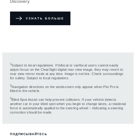
Discovery.
УЗНАТЬ БОЛЬШЕ
1
Subject to local regulations. If bifocal or varifocal users cannot easily
adjust focus on the ClearSight digital rear view image, they may revert to
rear view mirror mode at any time. Image is not live. Check surroundings
for safety. Subject to local regulations.
2
Navigation directions on the windscreen only appear when Pivi Pro is
fitted to the vehicle.
3
Blind Spot Assist can help prevent collisions. If your vehicle detects
another car in your blind spot when you begin to change lanes, a rotational
force is automatically applied to the steering wheel – indicating a steering
correction should be made.
ПОДПИСЫВАЙТЕСЬ