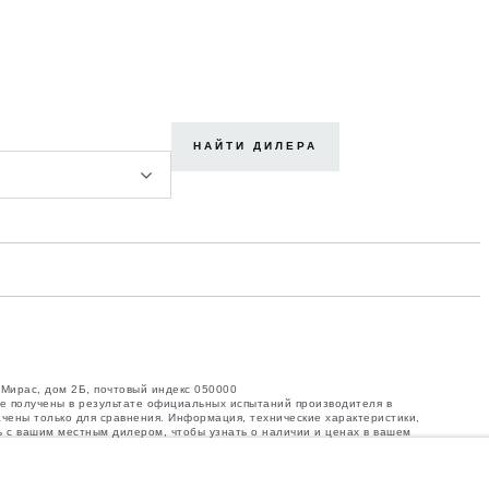
НАЙТИ ДИЛЕРА
 Мирас, дом 2Б, почтовый индекс 050000
ые получены в результате официальных испытаний производителя в
ачены только для сравнения. Информация, технические характеристики,
ь с вашим местным дилером, чтобы узнать о наличии и ценах в вашем
тва автомобиля, влияют на полезную нагрузку. Следите, чтобы полная
нных аксессуаров, пассажиров, рабочих жидкостей, топлива, а также