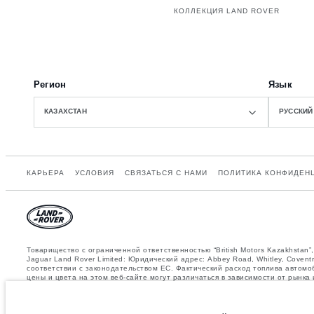
КОЛЛЕКЦИЯ LAND ROVER
Регион
Язык
КАЗАХСТАН
РУССКИЙ
КАРЬЕРА
УСЛОВИЯ
СВЯЗАТЬСЯ С НАМИ
ПОЛИТИКА КОНФИДЕН
Товарищество с ограниченной ответственностью “British Motors Kazakhsta
Jaguar Land Rover Limited: Юридический адрес: Abbey Road, Whitley, Cov
соответствии с законодательством ЕС. Фактический расход топлива автомо
цены и цвета на этом веб-сайте могут различаться в зависимости от рынк
регионе.
Указанные значения массы соответствуют автомобилю в стандартной компле
разрешенная масса автомобиля и максимальные нагрузки на оси не были пр