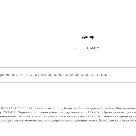
Дилер
ALMATY
ЦИАЛЬНОСТИ
ПОЛИТИКА ИСПОЛЬЗОВАНИЯ ФАЙЛОВ COOKIE
n”, БИН 210940036819, Казахстан, город Алматы, Бостандыкский район, Микрорайон
entry CV3 4LF. Зарегистрирована в Англии под номером: 1672070 Приведенные данн
биля может отличаться от полученного в таких испытаниях, эти значения предназн
а и могут быть изменены без предварительного уведомления. Пожалуйста, свяжитес
ктации. Аксессуары и другие элементы, установленные после процесса производс
евышены, когда к массе самого автомобиля добавляется совокупный вес установле