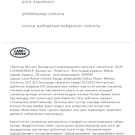
БІЗГЕ ХАБАРЛАСУ
ҚҰПИЯЛЫЛЫҚ САЯСАТЫ
COOKIE ФАЙЛДАРЫН ПАЙДАЛАНУ САЯСАТЫ
«Бритиш Моторс Қазақстан» жауапкершілігі шектеулі серіктестігі, БСН
210940036819, Қазақстан, Алматы қ., Бостандық ауданы, Мирас
ықшам ауданы, 2Б корпус, пошталық индекс 050000
Jaguar Land Rover Limited:Заңды мекенжайы:Abbey Road, Whitley,
Coventry CV3 4LF.Англияда тіркелген нөмірі:1672070 Келтірілген
деректер өндіруші ЕО заңнамасына сәйкес жүргізген ресми сынақтар
нәтижесінде алынған.Автокөліктің нақты отын шығыны осындай
сынақтар кезінде алынған нәтижелерден өзгеше болуы мүмкін және
бұл мәндер тек салыстыру үшін берілген.Осы сайттағы ақпарат,
техникалық сипаттамалар, бағалар мен түстер нарыққа байланысты
өзгеше болуы мүмкін және алдын ала ескертпестен өзгертілуі
мүмкін.Өнім және баға туралы ақпарат алу үшін өңіріңіздегі жергілікті
дилерге хабарласып нақтылаңыз.
Көрсетілген салмақтар автокөліктің стандартты сипаттамасына сәйкес
келеді. Өндірілгеннен кейін орнатылған керек-жарақтар мен өзге де
қондырғылар жүк көтеру қабілетіне әсер етеді. Автокөлік керек-
жарақтарымен, жолаушылармен, сұйықтықтармен, жанармаймен және