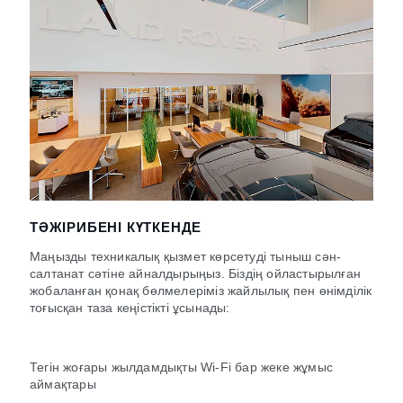
ТӘЖІРИБЕНІ КҮТКЕНДЕ
Маңызды техникалық қызмет көрсетуді тыныш сән-
салтанат сәтіне айналдырыңыз. Біздің ойластырылған
жобаланған қонақ бөлмелеріміз жайлылық пен өнімділік
тоғысқан таза кеңістікті ұсынады:
Тегін жоғары жылдамдықты Wi-Fi бар жеке жұмыс
аймақтары