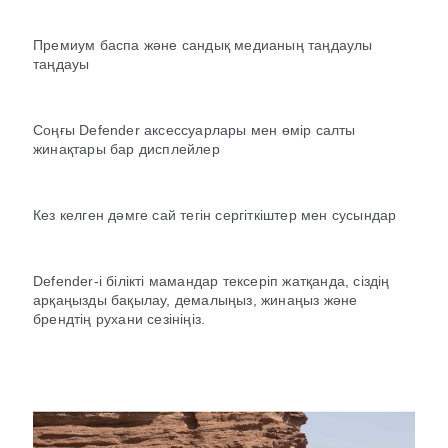
Премиум баспа және сандық медианың таңдаулы
таңдауы
Соңғы Defender аксессуарлары мен өмір салты
жинақтары бар дисплейлер
Кез келген дәмге сай тегін сергіткіштер мен сусындар
Defender-і білікті мамандар тексеріп жатқанда, сіздің
арқаңызды бақылау, демалыңыз, жинаңыз және
брендтің рухани сезініңіз.