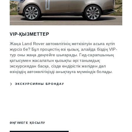
VIP-ҚЫЗМЕТТЕР
Жаңа Land Rover автокөлігінің жеткізілуін асыға күтіп
жүрсіз бе? Бұл процестің өзі қызық, алайда біздің VIP-
тур оны жаңа деңгейге шығарады. Гид-сарапшының
қатысумен жасалатын қызықты әрі танымдық
экскурсиядан басқа, сізде өндірістік желіден дәл
өзіңіздің автокөлігіңізді анықтауға мүмкіндік болады.
ЭКСКУРСИЯНЫ БРОНДАУ
ӘҢГІМЕГЕ ҚОСЫЛУ