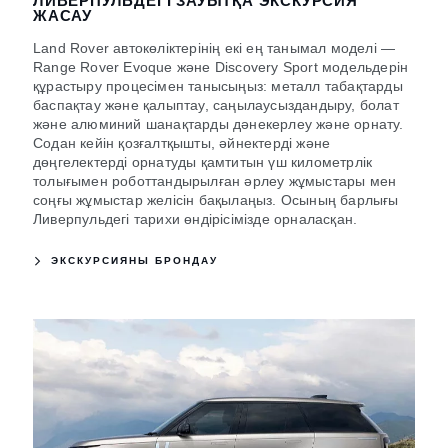
ЛИВЕРПУЛЬДЕГІ ЗАУЫТҚА ЭКСКУРСИЯ
ЖАСАУ
Land Rover автокөліктерінің екі ең танымал моделі —
Range Rover Evoque және Discovery Sport модельдерін
құрастыру процесімен танысыңыз: металл табақтарды
баспақтау және қалыптау, саңылаусыздандыру, болат
және алюминий шанақтарды дәнекерлеу және орнату.
Содан кейін қозғалтқышты, әйнектерді және
дөңгелектерді орнатуды қамтитын үш километрлік
толығымен роботтандырылған әрлеу жұмыстары мен
соңғы жұмыстар желісін бақылаңыз. Осының барлығы
Ливерпульдегі тарихи өндірісімізде орналасқан.
ЭКСКУРСИЯНЫ БРОНДАУ