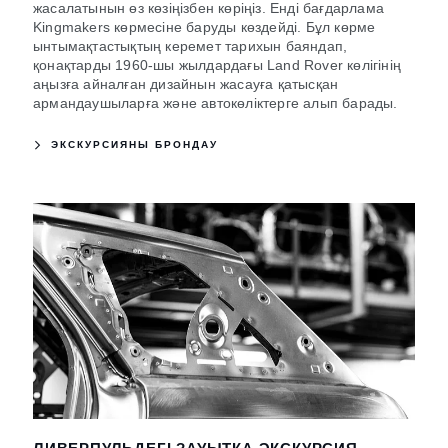
жасалатынын өз көзіңізбен көріңіз. Енді бағдарлама
Kingmakers көрмесіне баруды көздейді. Бұл көрме
ынтымақтастықтың керемет тарихын баяндап,
қонақтарды 1960-шы жылдардағы Land Rover көлігінің
аңызға айналған дизайнын жасауға қатысқан
армандаушыларға және автокөліктерге алып барады.
ЭКСКУРСИЯНЫ БРОНДАУ