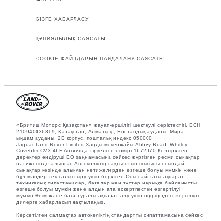
БІЗГЕ ХАБАРЛАСУ
ҚҰПИЯЛЫЛЫҚ САЯСАТЫ
COOKIE ФАЙЛДАРЫН ПАЙДАЛАНУ САЯСАТЫ
«Бритиш Моторс Қазақстан» жауапкершілігі шектеулі серіктестігі, БСН
210940036819, Қазақстан, Алматы қ., Бостандық ауданы, Мирас
ықшам ауданы, 2Б корпус, пошталық индекс 050000
Jaguar Land Rover Limited:Заңды мекенжайы:Abbey Road, Whitley,
Coventry CV3 4LF.Англияда тіркелген нөмірі:1672070 Келтірілген
деректер өндіруші ЕО заңнамасына сәйкес жүргізген ресми сынақтар
нәтижесінде алынған.Автокөліктің нақты отын шығыны осындай
сынақтар кезінде алынған нәтижелерден өзгеше болуы мүмкін және
бұл мәндер тек салыстыру үшін берілген.Осы сайттағы ақпарат,
техникалық сипаттамалар, бағалар мен түстер нарыққа байланысты
өзгеше болуы мүмкін және алдын ала ескертпестен өзгертілуі
мүмкін.Өнім және баға туралы ақпарат алу үшін өңіріңіздегі жергілікті
дилерге хабарласып нақтылаңыз.
Көрсетілген салмақтар автокөліктің стандартты сипаттамасына сәйкес