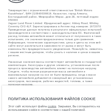
Товарищество с ограниченной ответственностью “British Motors
Kazakhstan”, БИН 210940036819, Казахстан, город Алматы,
Бостандыкский район, Микрорайон Мирас, дом 2Б, почтовый индекс
050000
Jaguar Land Rover Limited: Юридический адрес: Abbey Road, Whitley,
Coventry CV3 4LF. Зарегистрирована в Англии под номером: 1672070
Приведенные данные получены в результате официальных испытаний
производителя в соответствии с законодательством ЕС. Фактический
расход топлива автомобиля может отличаться от полученного в таких
испытаниях, эти значения предназначены только для сравнения.
Информация, технические характеристики, цены и цвета на этом веб-
сайте могут различаться в зависимости от рынка и могут быть
изменены без предварительного уведомления. Пожалуйста, свяжитесь
с вашим местным дилером, чтобы узнать о наличии и ценах в вашем
регионе.
Указанные значения массы соответствуют автомобилю в стандартной
комплектации. Аксессуары и другие элементы, установленные после
процесса производства автомобиля, влияют на полезную нагрузку.
Следите, чтобы полная разрешенная масса автомобиля и
максимальные нагрузки на оси не были превышены, когда к массе
самого автомобиля добавляется совокупный вес установленных
аксессуаров, пассажиров, рабочих жидкостей, топлива, а также
полезная нагрузка.
важное примечание в отношений изображений и спецификаций.
В
настоящее время в мире наблюдается дефицит полупроводников,
который оказывает влияние на спецификации производимых
ПОЛИТИКА ИСПОЛЬЗОВАНИЯ ФАЙЛОВ COOKIE
транспортных средств, доступность опционального оборудования и
сроки производства. Ситуация меняется очень быстро. Поэтому
Этот сайт использует файлы
cookie
. Закрывая, Вы соглашаетесь на
используемые на сайте изображения могут не в полной мере
использование cookie в соответствии с нашей
политикой
.
соответствовать доступным особенностям, опциям, комплектациям и