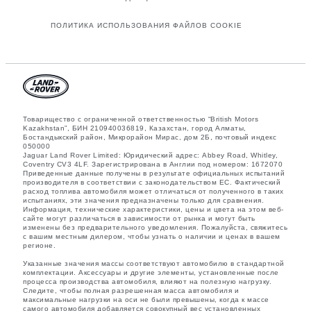
ПОЛИТИКА ИСПОЛЬЗОВАНИЯ ФАЙЛОВ COOKIE
Товарищество с ограниченной ответственностью “British Motors
Kazakhstan”, БИН 210940036819, Казахстан, город Алматы,
Бостандыкский район, Микрорайон Мирас, дом 2Б, почтовый индекс
050000
Jaguar Land Rover Limited: Юридический адрес: Abbey Road, Whitley,
Coventry CV3 4LF. Зарегистрирована в Англии под номером: 1672070
Приведенные данные получены в результате официальных испытаний
производителя в соответствии с законодательством ЕС. Фактический
расход топлива автомобиля может отличаться от полученного в таких
испытаниях, эти значения предназначены только для сравнения.
Информация, технические характеристики, цены и цвета на этом веб-
сайте могут различаться в зависимости от рынка и могут быть
изменены без предварительного уведомления. Пожалуйста, свяжитесь
с вашим местным дилером, чтобы узнать о наличии и ценах в вашем
регионе.
Указанные значения массы соответствуют автомобилю в стандартной
комплектации. Аксессуары и другие элементы, установленные после
процесса производства автомобиля, влияют на полезную нагрузку.
Следите, чтобы полная разрешенная масса автомобиля и
максимальные нагрузки на оси не были превышены, когда к массе
самого автомобиля добавляется совокупный вес установленных