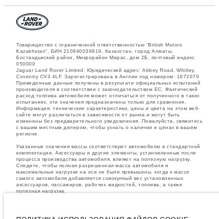
Товарищество с ограниченной ответственностью “British Motors
Kazakhstan”, БИН 210940036819, Казахстан, город Алматы,
Бостандыкский район, Микрорайон Мирас, дом 2Б, почтовый индекс
050000
Jaguar Land Rover Limited: Юридический адрес: Abbey Road, Whitley,
Coventry CV3 4LF. Зарегистрирована в Англии под номером: 1672070
Приведенные данные получены в результате официальных испытаний
производителя в соответствии с законодательством ЕС. Фактический
расход топлива автомобиля может отличаться от полученного в таких
испытаниях, эти значения предназначены только для сравнения.
Информация, технические характеристики, цены и цвета на этом веб-
сайте могут различаться в зависимости от рынка и могут быть
изменены без предварительного уведомления. Пожалуйста, свяжитесь
с вашим местным дилером, чтобы узнать о наличии и ценах в вашем
регионе.
Указанные значения массы соответствуют автомобилю в стандартной
комплектации. Аксессуары и другие элементы, установленные после
процесса производства автомобиля, влияют на полезную нагрузку.
Следите, чтобы полная разрешенная масса автомобиля и
максимальные нагрузки на оси не были превышены, когда к массе
самого автомобиля добавляется совокупный вес установленных
аксессуаров, пассажиров, рабочих жидкостей, топлива, а также
полезная нагрузка.
важное примечание в отношений изображений и спецификаций.
В
настоящее время в мире наблюдается дефицит полупроводников,
который оказывает влияние на спецификации производимых