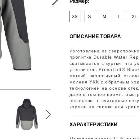
Размер:
XS
S
M
L
XL
ОПИСАНИЕ ТОВАРА
Изготовлена из сверхпрочно
пропитке Durable Water Rep
скатывается с куртки, что 
утеплитель PrimaLoft® Bla
мягкий, экологичный, отли
молния YKK с обратным хо
технологией на основе сте
даже в темное время. Быст
позволяют в считанные секу
карман на спинке для хран
ХАРАКТЕРИСТИКИ