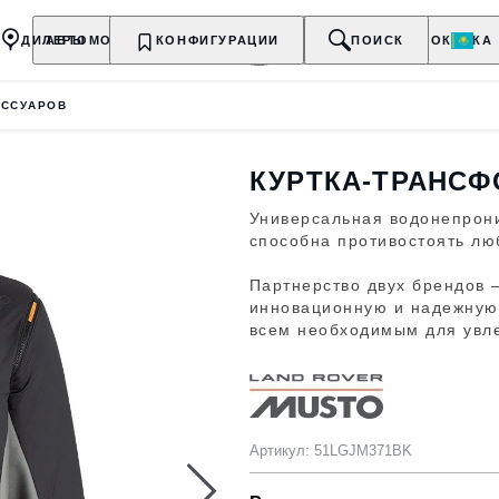
ДИЛЕРЫ
АВТОМОБИЛИ
КОНФИГУРАЦИИ
ВЛАДЕЛЬЦАМ
О БРЕНДЕ
ПОИСК
ПОКУПКА
ЕССУАРОВ
КУРТКА-ТРАНСФ
Универсальная водонепрони
способна противостоять лю
Партнерство двух брендов 
инновационную и надежную
всем необходимым для увл
Артикул: 51LGJM371BK