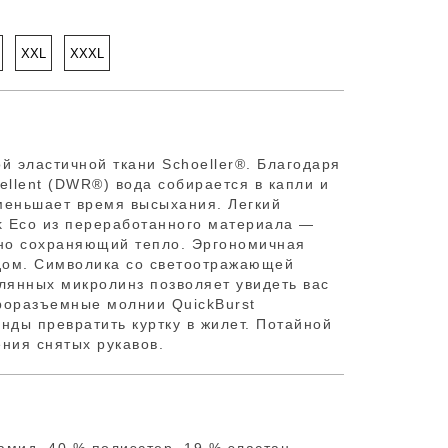
XXL
XXXL
й эластичной ткани Schoeller®. Благодаря
ellent (DWR®) вода собирается в капли и
уменьшает время высыхания. Легкий
ck Eco из переработанного материала —
чно сохраняющий тепло. Эргономичная
дом. Символика со светоотражающей
клянных микролинз позволяет увидеть вас
роразъемные молнии QuickBurst
нды превратить куртку в жилет. Потайной
ения снятых рукавов.