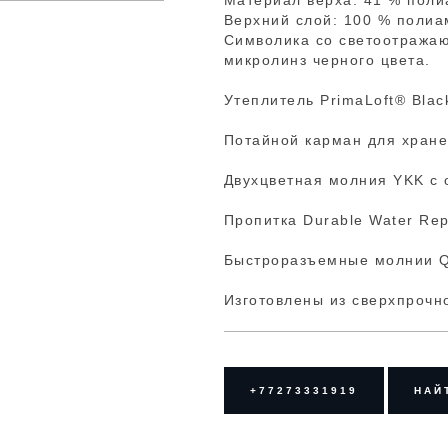
Материал верха: 41 % поли
Верхний слой: 100 % полиа
Символика со светоотражаю
микролинз черного цвета.
Утеплитель PrimaLoft® Blac
Потайной карман для хране
Двухцветная молния YKK с 
Пропитка Durable Water Rep
Быстроразъемные молнии Qu
Изготовлены из сверхпрочно
+77273331919
НАЙ