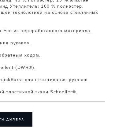
амид, 40 % полиэстер, 19 % эластан
мид Утеплитель: 100 % полиэстер.
щей технологией на основе стеклянных
k Eco из переработанного материала.
ния рукавов.
обратным ходом.
ellent (DWR®).
ickBurst для отстегивания рукавов.
й эластичной ткани Schoeller®.
ТИ ДИЛЕРА