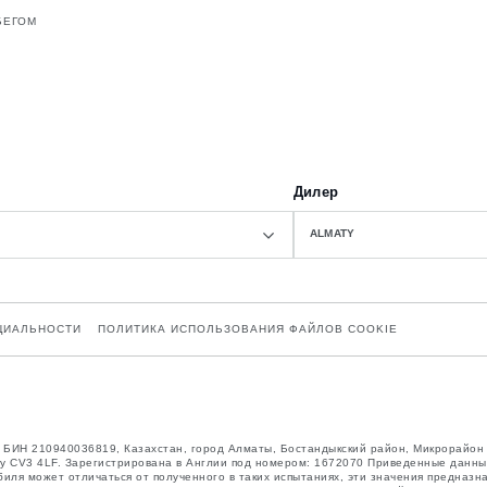
БЕГОМ
Дилер
ALMATY
ЦИАЛЬНОСТИ
ПОЛИТИКА ИСПОЛЬЗОВАНИЯ ФАЙЛОВ COOKIE
n”, БИН 210940036819, Казахстан, город Алматы, Бостандыкский район, Микрорайон
entry CV3 4LF. Зарегистрирована в Англии под номером: 1672070 Приведенные данн
биля может отличаться от полученного в таких испытаниях, эти значения предназн