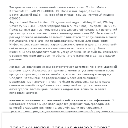
Товарищество с ограниченной ответственностью “British Motors
Kazakhstan”, БИН 210940036819, Казахстан, город Алматы,
Бостандыкский район, Микрорайон Мирас, дом 2Б, почтовый индекс
050000
Jaguar Land Rover Limited: Юридический адрес: Abbey Road, Whitley,
Coventry CV3 4LF. Зарегистрирована в Англии под номером: 1672070
Приведенные данные получены в результате официальных испытаний
производителя в соответствии с законодательством ЕС. Фактический
расход топлива автомобиля может отличаться от полученного в таких
испытаниях, эти значения предназначены только для сравнения.
Информация, технические характеристики, цены и цвета на этом веб-
сайте могут различаться в зависимости от рынка и могут быть
изменены без предварительного уведомления. Пожалуйста, свяжитесь
с вашим местным дилером, чтобы узнать о наличии и ценах в вашем
регионе.
Указанные значения массы соответствуют автомобилю в стандартной
комплектации. Аксессуары и другие элементы, установленные после
процесса производства автомобиля, влияют на полезную нагрузку.
Следите, чтобы полная разрешенная масса автомобиля и
максимальные нагрузки на оси не были превышены, когда к массе
самого автомобиля добавляется совокупный вес установленных
аксессуаров, пассажиров, рабочих жидкостей, топлива, а также
полезная нагрузка.
важное примечание в отношений изображений и спецификаций.
В
настоящее время в мире наблюдается дефицит полупроводников,
который оказывает влияние на спецификации производимых
транспортных средств, доступность опционального оборудования и
сроки производства. Ситуация меняется очень быстро. Поэтому
используемые на сайте изображения могут не в полной мере
соответствовать доступным особенностям, опциям, комплектациям и
цветовым схемам автомобилей. Подробную информацию о