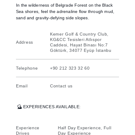
In the wilderness of Belgrade Forest on the Black
Sea shores, feel the adrenaline flow through mud,
sand and gravity-defying side slopes.
Kemer Golf & Country Club,
KG&CC Tesisleri Atlıspor
Address
Caddesi, Hayat Binası No:7
Göktürk, 34077 Eyüp İstanbu
Telephone
+90 212 323 32 60
Email
Contact us
EXPERIENCES AVAILABLE:
Experience
Half Day Experience, Full
Drives
Day Experience