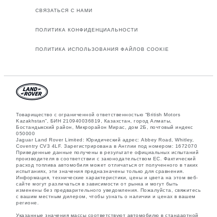
СВЯЗАТЬСЯ С НАМИ
ПОЛИТИКА КОНФИДЕНЦИАЛЬНОСТИ
ПОЛИТИКА ИСПОЛЬЗОВАНИЯ ФАЙЛОВ COOKIE
Товарищество с ограниченной ответственностью “British Motors
Kazakhstan”, БИН 210940036819, Казахстан, город Алматы,
Бостандыкский район, Микрорайон Мирас, дом 2Б, почтовый индекс
050000
Jaguar Land Rover Limited: Юридический адрес: Abbey Road, Whitley,
Coventry CV3 4LF. Зарегистрирована в Англии под номером: 1672070
Приведенные данные получены в результате официальных испытаний
производителя в соответствии с законодательством ЕС. Фактический
расход топлива автомобиля может отличаться от полученного в таких
испытаниях, эти значения предназначены только для сравнения.
Информация, технические характеристики, цены и цвета на этом веб-
сайте могут различаться в зависимости от рынка и могут быть
изменены без предварительного уведомления. Пожалуйста, свяжитесь
с вашим местным дилером, чтобы узнать о наличии и ценах в вашем
регионе.
Указанные значения массы соответствуют автомобилю в стандартной