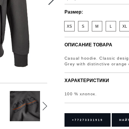
Размер:
XS
S
M
L
XL
ОПИСАНИЕ ТОВАРА
Casual hoodie. Classic desig
Grey with distinctive orange 
ХАРАКТЕРИСТИКИ
100 % хлопок.
+77273331919
НАЙ