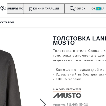
ДИЛЕРЫ
АВТОМОБИЛИ
КОНФИГУРАЦИИ
ВЛАДЕЛЬЦАМ
О БРЕНДЕ
ПОИСК
ПОКУПКА
ЕССУАРОВ
ТОЛСТОВКА LAN
MUSTO
Толстовка в стиле Casual. 
толстовка выполнена в цве
акцентами.Текстовый логот
- Капюшон с подкладкой из
- Идеальный выбор для акт
- 100 % хлопок
Артикул: 51LHHM454GU