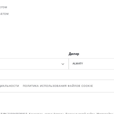
ЕГОМ
БЕГОМ
Дилер
ALMATY
ЦИАЛЬНОСТИ
ПОЛИТИКА ИСПОЛЬЗОВАНИЯ ФАЙЛОВ COOKIE
n”, БИН 210940036819, Казахстан, город Алматы, Бостандыкский район, Микрорайон