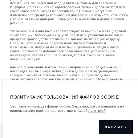
испытаниях, эти значения предназначены только для сравнения.
Информация, технические характеристики, цены и цвета на этом веб-
сайте могут различаться в зависимости от рынка и могут быть
изменены без предварительного уведомления. Пожалуйста, свяжитесь
с вашим местным дилером, чтобы узнать о наличии и ценах в вашем
регионе.
Указанные значения массы соответствуют автомобилю в стандартной
комплектации. Аксессуары и другие элементы, установленные после
процесса производства автомобиля, влияют на полезную нагрузку.
Следите, чтобы полная разрешенная масса автомобиля и
максимальные нагрузки на оси не были превышены, когда к массе
самого автомобиля добавляется совокупный вес установленных
аксессуаров, пассажиров, рабочих жидкостей, топлива, а также
полезная нагрузка.
важное примечание в отношений изображений и спецификаций.
В
настоящее время в мире наблюдается дефицит полупроводников,
который оказывает влияние на спецификации производимых
транспортных средств, доступность опционального оборудования и
сроки производства. Ситуация меняется очень быстро. Поэтому
используемые на сайте изображения могут не в полной мере
соответствовать доступным особенностям, опциям, комплектациям и
цветовым схемам автомобилей. Подробную информацию о
ПОЛИТИКА ИСПОЛЬЗОВАНИЯ ФАЙЛОВ COOKIE
действующих ограничениях уточняйте у авторизованных дилеров.
Этот сайт использует файлы
cookie
. Закрывая, Вы соглашаетесь на
Указанные цены включают налог на добавленную стоимость (НДС).
использование cookie в соответствии с нашей
политикой
.
Цены действительны только для моделей 2026 года.
ЗАКРЫТЬ
ИССЛЕДУЙТЕ
ПОКАЗАТЬ БОЛЬШЕ
АВТОМОБИЛИ