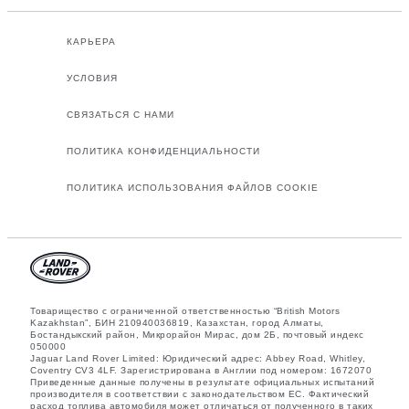
КАРЬЕРА
УСЛОВИЯ
СВЯЗАТЬСЯ С НАМИ
ПОЛИТИКА КОНФИДЕНЦИАЛЬНОСТИ
ПОЛИТИКА ИСПОЛЬЗОВАНИЯ ФАЙЛОВ COOKIE
Товарищество с ограниченной ответственностью “British Motors
Kazakhstan”, БИН 210940036819, Казахстан, город Алматы,
Бостандыкский район, Микрорайон Мирас, дом 2Б, почтовый индекс
050000
Jaguar Land Rover Limited: Юридический адрес: Abbey Road, Whitley,
Coventry CV3 4LF. Зарегистрирована в Англии под номером: 1672070
Приведенные данные получены в результате официальных испытаний
производителя в соответствии с законодательством ЕС. Фактический
расход топлива автомобиля может отличаться от полученного в таких