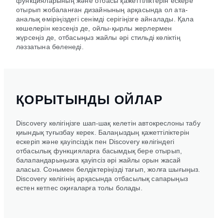
функцияларының және отбасы қажеттіліктерін ескере
отырып жобаланған дизайнының арқасында ол ата-
аналық өміріңіздегі сенімді серігіңізге айналады. Қала
көшелерін кезсеңіз де, ойлы-қырлы жерлермен
жүрсеңіз де, отбасыңыз жайлы әрі стильді көліктің
ләззатына бөленеді.
ҚОРЫТЫНДЫ ОЙЛАР
Discovery көлігіңізге шап-шақ келетін автокреслоны табу
қиындық туғызбау керек. Балаңыздың қажеттіліктерін
ескеріп және қауіпсіздік пен Discovery көлігіндегі
отбасылық функцияларға басымдық бере отырып,
балапандарыңызға қауіпсіз әрі жайлы орын жасай
аласыз. Сонымен белдіктеріңізді тағып, жолға шығыңыз.
Discovery көлігінің арқасында отбасылық сапарыңыз
естен кетпес оқиғаларға толы болады.