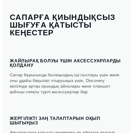
САПАРҒА ҚИЫНДЫҚСЫЗ
ШЫҒУҒА ҚАТЫСТЫ
КЕҢЕСТЕР
ЖАЙЛЫРАҚ БОЛУЫ ҮШІН АКСЕССУАРЛАРДЫ
ҚОЛДАНУ
Сапар барысында балаңыздың іші пыспауы үшін және
оны ұдайы бақылап отыруыңыз үшін, Discovery
көлігінде артқы орындық айналары және планшет
қойғыш сияқты түрлі аксессуарлар бар.
ЖЕРГІЛІКТІ ЗАҢ ТАЛАПТАРЫН ОҚЫП
ШЫҒЫҢЫЗ
Автокреслоға қатысты ережелер әр аймақта әртүрлі