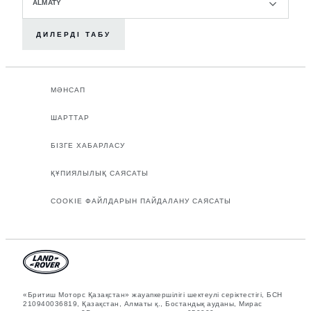
ALMATY
ДИЛЕРДІ ТАБУ
МӘНСАП
ШАРТТАР
БІЗГЕ ХАБАРЛАСУ
ҚҰПИЯЛЫЛЫҚ САЯСАТЫ
COOKIE ФАЙЛДАРЫН ПАЙДАЛАНУ САЯСАТЫ
«Бритиш Моторс Қазақстан» жауапкершілігі шектеулі серіктестігі, БСН
210940036819, Қазақстан, Алматы қ., Бостандық ауданы, Мирас