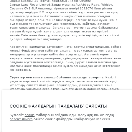
ықшам ауданы, 2Б корпус, пошталық индекс 050000
Jaguar Land Rover Limited:Заңды мекенжайы:Abbey Road, Whitley,
Coventry CV3 4LF.Англияда тіркелген нөмірі:1672070 Келтірілген
деректер өндіруші ЕО заңнамасына сәйкес жүргізген ресми сынақтар
нәтижесінде алынған.Автокөліктің нақты отын шығыны осындай
сынақтар кезінде алынған нәтижелерден өзгеше болуы мүмкін және
бұл мәндер тек салыстыру үшін берілген.Осы сайттағы ақпарат,
техникалық сипаттамалар, бағалар мен түстер нарыққа байланысты
өзгеше болуы мүмкін және алдын ала ескертпестен өзгертілуі
мүмкін.Өнім және баға туралы ақпарат алу үшін өңіріңіздегі жергілікті
дилерге хабарласып нақтылаңыз.
Көрсетілген салмақтар автокөліктің стандартты сипаттамасына сәйкес
келеді. Өндірілгеннен кейін орнатылған керек-жарақтар мен өзге де
қондырғылар жүк көтеру қабілетіне әсер етеді. Автокөлік керек-
жарақтарымен, жолаушылармен, сұйықтықтармен, жанармаймен және
пайдалы жүктемемен жүктелгенде, оның рұқсат етілген максималды
массасы және максималды осьтік жүктемесі шамадан асып кетпегеніне
көз жеткізіңіз.
Суреттер мен сипаттамалар бойынша маңызды ескертпе.
Қазіргі
уақытта жартылай өткізгіштердің әлемдік тапшылығы автокөліктерді
құрастыру сипаттамаларына, опциялардың қолжетімділігіне және
құрастыру уақытына әсер етуде. Бұл өте динамикалық жағдай, осыған
байланысты қазіргі уақытта веб-сайтта қолданылған суреттер
мүмкіндіктердің, опциялардың, әрлеудің және түс схемаларының
ағымдағы сипаттамаларын толық көрсетпеуі мүмкін. Дұрыс таңдау
жасау үшін кез келген ағымдағы шектеулерді растай алатын
COOKIE ФАЙЛДАРЫН ПАЙДАЛАНУ САЯСАТЫ
сатушымен кеңесіңіз.
Бұл сайт
cookie
файлдарын пайдаланады. Жабу арқылы сіз біздің
Көрсетілген бағаларға қосылған құн салығын (ҚҚС) қосылған.
саясатымызға
сәйкес cookie файлдарын пайдалануға келісесіз.
Бағалар тек 2026 жылғы модельдер үшін жарамды.