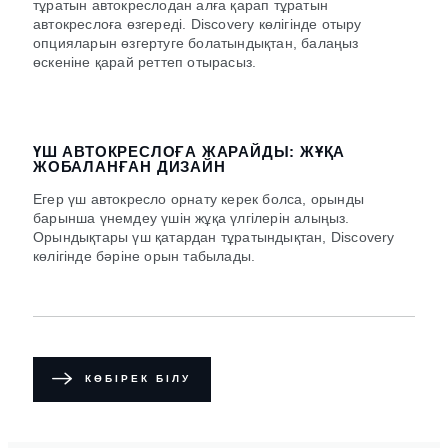
тұратын автокреслодан алға қарап тұратын
автокреслоға өзгереді. Discovery көлігінде отыру
опцияларын өзгертуге болатындықтан, балаңыз
өскеніне қарай реттеп отырасыз.
ҮШ АВТОКРЕСЛОҒА ЖАРАЙДЫ: ЖҰҚА
ЖОБАЛАНҒАН ДИЗАЙН
Егер үш автокресло орнату керек болса, орынды
барынша үнемдеу үшін жұқа үлгілерін алыңыз.
Орындықтары үш қатардан тұратындықтан, Discovery
көлігінде бәріне орын табылады.
КӨБІРЕК БІЛУ