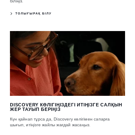
біліңіз.
ТОЛЫҒЫРАҚ БІЛУ
DISCOVERY КӨЛІГІҢІЗДЕГІ ИТІҢІЗГЕ САЛҚЫН
ЖЕР ТАУЫП БЕРІҢІЗ
Күн қайнап тұрса да, Discovery көлігімен сапарға
шығып, итіңізге жайлы жағдай жасаңыз.