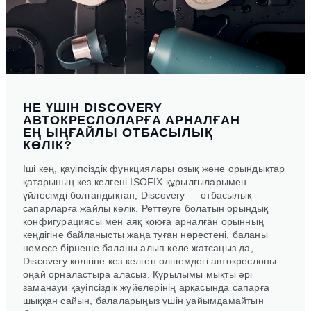
НЕ ҮШІН DISCOVERY
АВТОКРЕСЛОЛАРҒА АРНАЛҒАН
ЕҢ ЫҢҒАЙЛЫ ОТБАСЫЛЫҚ
КӨЛІК?
Іші кең, қауіпсіздік функциялары озық және орындықтар
қатарының кез келгені ISOFIX құрылғыларымен
үйлесімді болғандықтан, Discovery — отбасылық
сапарларға жайлы көлік. Реттеуге болатын орындық
конфигурациясы мен аяқ қоюға арналған орынның
кеңдігіне байланысты жаңа туған нәрестені, баланы
немесе бірнеше баланы алып келе жатсаңыз да,
Discovery көлігіне кез келген өлшемдегі автокреслоны
оңай орналастыра аласыз. Құрылымы мықты әрі
заманауи қауіпсіздік жүйелерінің арқасында сапарға
шыққан сайын, балаларыңыз үшін уайымдамайтын