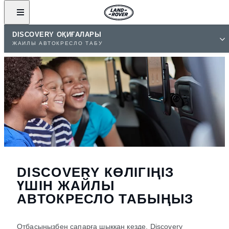
DISCOVERY ОҚИҒАЛАРЫ
ЖАЙЛЫ АВТОКРЕСЛО ТАБУ
DISCOVERY КӨЛІГІҢІЗ
ҮШІН ЖАЙЛЫ
АВТОКРЕСЛО ТАБЫҢЫЗ
Отбасыңызбен сапарға шыққан кезде, Discovery