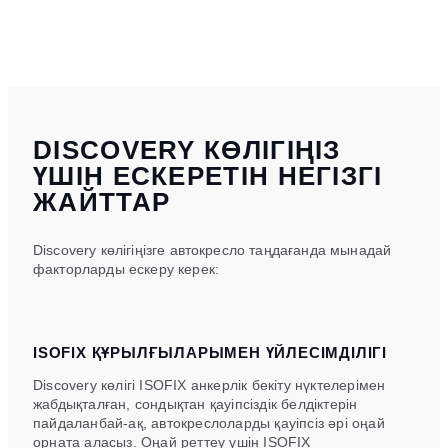
DISCOVERY КӨЛІГІҢІЗ
ҮШІН ЕСКЕРЕТІН НЕГІЗГІ
ЖАЙТТАР
Discovery көлігіңізге автокресло таңдағанда мынадай
факторларды ескеру керек:
ISOFIX ҚҰРЫЛҒЫЛАРЫМЕН ҮЙЛЕСІМДІЛІГІ
Discovery көлігі ISOFIX анкерлік бекіту нүктелерімен
жабдықталған, сондықтан қауіпсіздік белдіктерін
пайдаланбай-ақ, автокреслоларды қауіпсіз әрі оңай
орната аласыз. Оңай реттеу үшін ISOFIX