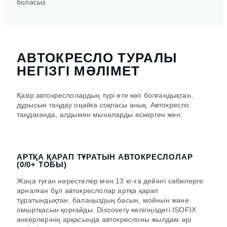
боласыз.
АВТОКРЕСЛО ТУРАЛЫ
НЕГІЗГІ МӘЛІМЕТ
Қазір автокреслолардың түрі өте көп болғандықтан,
дұрысын таңдау оңайға соқпасы анық. Автокресло
таңдағанда, алдымен мыналарды ескерген жөн:
АРТҚА ҚАРАП ТҰРАТЫН АВТОКРЕСЛОЛАР
(0/0+ ТОБЫ)
Жаңа туған нәрестелер мен 13 кг-ға дейінгі сәбилерге
арналған бұл автокреслолар артқа қарап
тұратындықтан, балаңыздың басын, мойнын және
омыртқасын қорғайды. Discovery көлігіңіздегі ISOFIX
анкерлерінің арқасында автокреслоны жылдам әрі