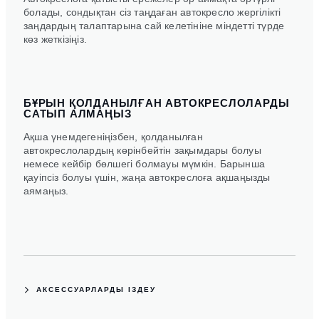
болады, сондықтан сіз таңдаған автокресло жергілікті
заңдардың талаптарына сай келетініне міндетті түрде
көз жеткізіңіз.
БҰРЫН ҚОЛДАНЫЛҒАН АВТОКРЕСЛОЛАРДЫ
САТЫП АЛМАҢЫЗ
Ақша үнемдегеніңізбен, қолданылған
автокреслолардың көрінбейтін зақымдары болуы
немесе кейбір бөлшегі болмауы мүмкін. Барынша
қауіпсіз болуы үшін, жаңа автокреслоға ақшаңызды
аямаңыз.
АКСЕССУАРЛАРДЫ ІЗДЕУ