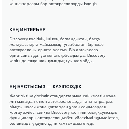
коннекторлары бар автокреслоларды іздеңіз.
КЕҢ ИНТЕРЬЕР
Discovery көлігінің іші кең болғандықтан, басқа
жолаушыларға жайсыздық туғызбастан, бірнеше
автокреслоны орната аласыз. Бір автокресло
орнатсаңыз да, үш көпшік қойсаңыз да, Discovery
көлігінде ешқандай қиындық туындамайды.
ЕҢ БАСТЫСЫЗ — ҚАУІПСІЗДІК
Жергілікті қауіпсіздік стандарттарына сай келетін және
жіті сынақтан өткен автокреслоларды ғана таңдаңыз.
Мықты шасси және қапталдан ұрған соққылардан
қорғау жүйесі сияқты Discovery көлігінің озық қауіпсіздік
функциялары автокреслоңызбен үйлесімді жұмыс істеп,
балаңыздың қауіпсіздігін қамтамасыз етеді.