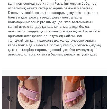
көлігінен сенімді серік таппайсыз. Іші кең, әмбебап әрі
отбасылық қажеттіліктер ескеріле отырып жасалған
Discovery көлігі кез келген сапардың қауіпсіз әрі жайлы
болуын қамтамасыз етеді. Дегенмен сапарға
балаларыңызбен бірге шыққанда, жол талғамайтын
көлікті дұрыс таңдау қаншалықты маңызды болса,
автокресло таңдау да соншалықты маңызды. Нәрестеге
арналған автокресло орнатуға ең жайлы жол
талғамайтын көлік іздесеңіз де, үш автокресло орнату
керек болса да немесе Discovery көлігіңіз отбасыңыздың
қажеттіліктеріне жарасын десеңіз де, бұл нұсқаулық
автокреслоларға қатысты барлық ақпаратты ұсынады.