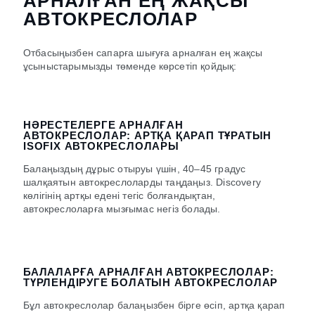
АРНАЛҒАН ЕҢ ЖАҚСЫ
АВТОКРЕСЛОЛАР
Отбасыңызбен сапарға шығуға арналған ең жақсы
ұсыныстарымызды төменде көрсетіп қойдық:
НӘРЕСТЕЛЕРГЕ АРНАЛҒАН
АВТОКРЕСЛОЛАР: АРТҚА ҚАРАП ТҰРАТЫН
ISOFIX АВТОКРЕСЛОЛАРЫ
Балаңыздың дұрыс отыруы үшін, 40–45 градус
шалқаятын автокреслоларды таңдаңыз. Discovery
көлігінің артқы едені тегіс болғандықтан,
автокреслоларға мызғымас негіз болады.
БАЛАЛАРҒА АРНАЛҒАН АВТОКРЕСЛОЛАР:
ТҮРЛЕНДІРУГЕ БОЛАТЫН АВТОКРЕСЛОЛАР
Бұл автокреслолар балаңызбен бірге өсіп, артқа қарап