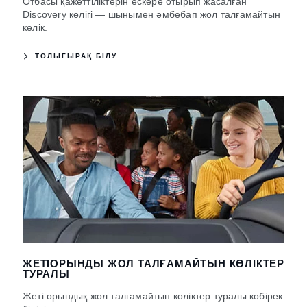
Отбасы қажеттіліктерін ескере отырып жасалған
Discovery көлігі — шынымен әмбебап жол талғамайтын
көлік.
ТОЛЫҒЫРАҚ БІЛУ
ЖЕТІОРЫНДЫ ЖОЛ ТАЛҒАМАЙТЫН КӨЛІКТЕР
ТУРАЛЫ
Жеті орындық жол талғамайтын көліктер туралы көбірек