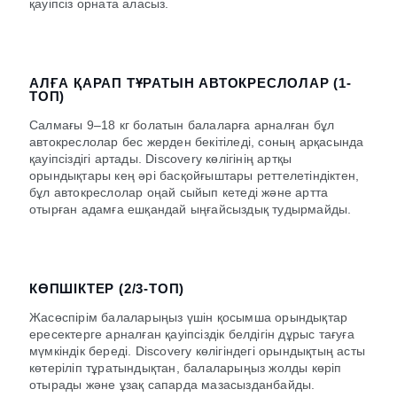
қауіпсіз орната аласыз.
АЛҒА ҚАРАП ТҰРАТЫН АВТОКРЕСЛОЛАР (1-
ТОП)
Салмағы 9–18 кг болатын балаларға арналған бұл
автокреслолар бес жерден бекітіледі, соның арқасында
қауіпсіздігі артады. Discovery көлігінің артқы
орындықтары кең әрі басқойғыштары реттелетіндіктен,
бұл автокреслолар оңай сыйып кетеді және артта
отырған адамға ешқандай ыңғайсыздық тудырмайды.
КӨПШІКТЕР (2/3-ТОП)
Жасөспірім балаларыңыз үшін қосымша орындықтар
ересектерге арналған қауіпсіздік белдігін дұрыс тағуға
мүмкіндік береді. Discovery көлігіндегі орындықтың асты
көтеріліп тұратындықтан, балаларыңыз жолды көріп
отырады және ұзақ сапарда мазасызданбайды.