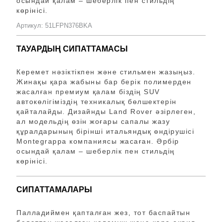
осындай қалам – шеберлік пен стильдің
көрінісі.
Артикул: 51LFPN376BKA
ТАУАРДЫҢ СИПАТТАМАСЫ
Керемет нәзіктікпен және стильмен жазыңыз.
Жинақы қара жабыны бар берік полимерден
жасалған премиум қалам біздің SUV
автокөлігіміздің техникалық бөлшектерін
қайталайды. Дизайнды Land Rover әзірлеген,
ал модельдің өзін жоғары сапалы жазу
құралдарының бірінші итальяндық өндірушісі
Montegrappa компаниясы жасаған. Әрбір
осындай қалам – шеберлік пен стильдің
көрінісі.
СИПАТТАМАЛАРЫ
Палладиймен қапталған жез, тот баспайтын