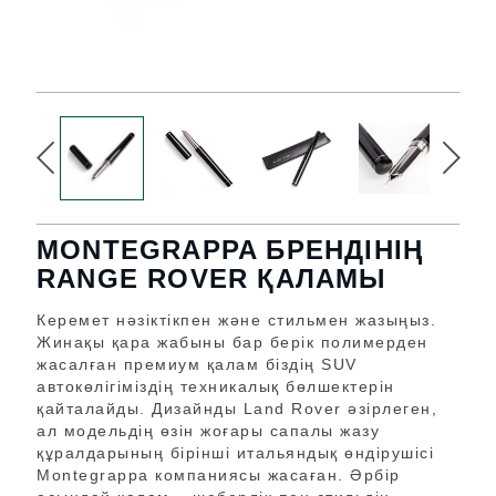
MONTEGRAPPA БРЕНДІНІҢ
RANGE ROVER ҚАЛАМЫ
Керемет нәзіктікпен және стильмен жазыңыз.
Жинақы қара жабыны бар берік полимерден
жасалған премиум қалам біздің SUV
автокөлігіміздің техникалық бөлшектерін
қайталайды. Дизайнды Land Rover әзірлеген,
ал модельдің өзін жоғары сапалы жазу
құралдарының бірінші итальяндық өндірушісі
Montegrappa компаниясы жасаған. Әрбір