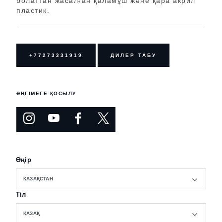
болаттан жасалған қаламұш және қара акрил
пластик.
+77273331919
ДИЛЕР ТАБУ
ӘҢГІМЕГЕ ҚОСЫЛУ
Өңір
ҚАЗАҚСТАН
Тіл
ҚАЗАҚ