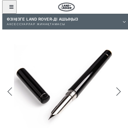
ӨЗІҢІЗГЕ LAND ROVER-ДІ АШЫҢЫЗ
АКСЕССУАРЛАР ЖИНАҚТАМАСЫ