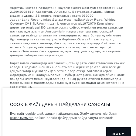
«Бритиш Моторс Қазақстан» жауапкершілігі шектеулі серіктестігі, БСН
210940036819, Қазақстан, Алматы қ., Бостандық ауданы, Мирас
ықшам ауданы, 2Б корпус, пошталық индекс 050000
Jaguar Land Rover Limited:Заңды мекенжайы:Abbey Road, Whitley,
Coventry CV3 4LF.Англияда тіркелген нөмірі:1672070 Келтірілген
деректер өндіруші ЕО заңнамасына сәйкес жүргізген ресми сынақтар
нәтижесінде алынған.Автокөліктің нақты отын шығыны осындай
сынақтар кезінде алынған нәтижелерден өзгеше болуы мүмкін және
бұл мәндер тек салыстыру үшін берілген.Осы сайттағы ақпарат,
техникалық сипаттамалар, бағалар мен түстер нарыққа байланысты
өзгеше болуы мүмкін және алдын ала ескертпестен өзгертілуі
мүмкін.Өнім және баға туралы ақпарат алу үшін өңіріңіздегі жергілікті
дилерге хабарласып нақтылаңыз.
Көрсетілген салмақтар автокөліктің стандартты сипаттамасына сәйкес
келеді. Өндірілгеннен кейін орнатылған керек-жарақтар мен өзге де
қондырғылар жүк көтеру қабілетіне әсер етеді. Автокөлік керек-
жарақтарымен, жолаушылармен, сұйықтықтармен, жанармаймен және
пайдалы жүктемемен жүктелгенде, оның рұқсат етілген максималды
массасы және максималды осьтік жүктемесі шамадан асып кетпегеніне
көз жеткізіңіз.
Суреттер мен сипаттамалар бойынша маңызды ескертпе.
Қазіргі
уақытта жартылай өткізгіштердің әлемдік тапшылығы автокөліктерді
құрастыру сипаттамаларына, опциялардың қолжетімділігіне және
COOKIE ФАЙЛДАРЫН ПАЙДАЛАНУ САЯСАТЫ
құрастыру уақытына әсер етуде. Бұл өте динамикалық жағдай, осыған
байланысты қазіргі уақытта веб-сайтта қолданылған суреттер
Бұл сайт
cookie
файлдарын пайдаланады. Жабу арқылы сіз біздің
мүмкіндіктердің, опциялардың, әрлеудің және түс схемаларының
саясатымызға
сәйкес cookie файлдарын пайдалануға келісесіз.
ағымдағы сипаттамаларын толық көрсетпеуі мүмкін. Дұрыс таңдау
жасау үшін кез келген ағымдағы шектеулерді растай алатын
сатушымен кеңесіңіз.
ЖАБУ
Көрсетілген бағаларға қосылған құн салығын (ҚҚС) қосылған.