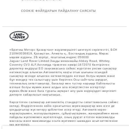
COOKIE ФАЙЛДАРЫН ПАЙДАЛАНУ САЯСАТЫ
«Бритиш Моторс Қазақстан» жауапкершілігі шектеулі серіктестігі, БСН
210940036819, Қазақстан, Алматы қ., Бостандық ауданы, Мирас
ықшам ауданы, 2Б корпус, пошталық индекс 050000
Jaguar Land Rover Limited:Заңды мекенжайы:Abbey Road, Whitley,
Coventry CV3 4LF.Англияда тіркелген нөмірі:1672070 Келтірілген
деректер өндіруші ЕО заңнамасына сәйкес жүргізген ресми сынақтар
нәтижесінде алынған.Автокөліктің нақты отын шығыны осындай
сынақтар кезінде алынған нәтижелерден өзгеше болуы мүмкін және
бұл мәндер тек салыстыру үшін берілген.Осы сайттағы ақпарат,
техникалық сипаттамалар, бағалар мен түстер нарыққа байланысты
өзгеше болуы мүмкін және алдын ала ескертпестен өзгертілуі
мүмкін.Өнім және баға туралы ақпарат алу үшін өңіріңіздегі жергілікті
дилерге хабарласып нақтылаңыз.
Көрсетілген салмақтар автокөліктің стандартты сипаттамасына сәйкес
келеді. Өндірілгеннен кейін орнатылған керек-жарақтар мен өзге де
қондырғылар жүк көтеру қабілетіне әсер етеді. Автокөлік керек-
жарақтарымен, жолаушылармен, сұйықтықтармен, жанармаймен және
пайдалы жүктемемен жүктелгенде, оның рұқсат етілген максималды
массасы және максималды осьтік жүктемесі шамадан асып кетпегеніне
көз жеткізіңіз.