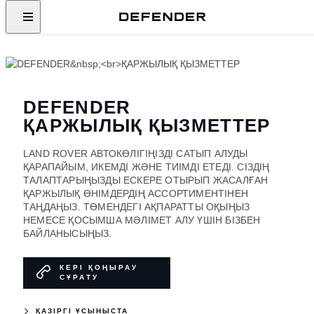
DEFENDER
ҚАРЖЫЛЫҚ ҚЫЗМЕТТЕР
LAND ROVER АВТОКӨЛІГІҢІЗДІ САТЫП АЛУДЫ
ҚАРАПАЙЫМ, ИКЕМДІ ЖӘНЕ ТИІМДІ ЕТЕДІ. СІЗДІҢ
ТАЛАПТАРЫҢЫЗДЫ ЕСКЕРЕ ОТЫРЫП ЖАСАЛҒАН
ҚАРЖЫЛЫҚ ӨНІМДЕРДІҢ АССОРТИМЕНТІНЕН
ТАҢДАҢЫЗ. ТӨМЕНДЕГІ АҚПАРАТТЫ ОҚЫҢЫЗ
НЕМЕСЕ ҚОСЫМША МӘЛІМЕТ АЛУ ҮШІН БІЗБЕН
БАЙЛАНЫСЫҢЫЗ.
КЕРІ ҚОҢЫРАУ
СҰРАТУ
ҚАЗІРГІ ҰСЫНЫСТА