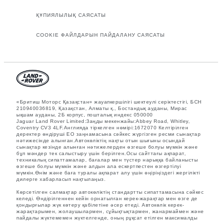
ҚҰПИЯЛЫЛЫҚ САЯСАТЫ
COOKIE ФАЙЛДАРЫН ПАЙДАЛАНУ САЯСАТЫ
«Бритиш Моторс Қазақстан» жауапкершілігі шектеулі серіктестігі, БСН
210940036819, Қазақстан, Алматы қ., Бостандық ауданы, Мирас
ықшам ауданы, 2Б корпус, пошталық индекс 050000
Jaguar Land Rover Limited:Заңды мекенжайы:Abbey Road, Whitley,
Coventry CV3 4LF.Англияда тіркелген нөмірі:1672070 Келтірілген
деректер өндіруші ЕО заңнамасына сәйкес жүргізген ресми сынақтар
нәтижесінде алынған.Автокөліктің нақты отын шығыны осындай
сынақтар кезінде алынған нәтижелерден өзгеше болуы мүмкін және
бұл мәндер тек салыстыру үшін берілген.Осы сайттағы ақпарат,
техникалық сипаттамалар, бағалар мен түстер нарыққа байланысты
өзгеше болуы мүмкін және алдын ала ескертпестен өзгертілуі
мүмкін.Өнім және баға туралы ақпарат алу үшін өңіріңіздегі жергілікті
дилерге хабарласып нақтылаңыз.
Көрсетілген салмақтар автокөліктің стандартты сипаттамасына сәйкес
келеді. Өндірілгеннен кейін орнатылған керек-жарақтар мен өзге де
қондырғылар жүк көтеру қабілетіне әсер етеді. Автокөлік керек-
жарақтарымен, жолаушылармен, сұйықтықтармен, жанармаймен және
пайдалы жүктемемен жүктелгенде, оның рұқсат етілген максималды