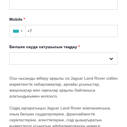
Mobile
*
▼
Бөлшек сауда сатушысын таңдау
*
Осы нысанды жіберу арқылы сіз Jaguar Land Rover сізбен
маркетингтік хабарламалар, арнайы ұсыныстар,
жаңалықтар мен оқиғалар арқылы байланыса
алатындығымен келісесіз.
Сіздің ақпаратыңыз Jaguar Land Rover компаниясына,
оның бөлшек саудагерлеріне, франчайзингтік
серіктестеріне, агенттіктеріне, сізді қызықтыратын
қызметтерді ұсынатын аффилиирленген немесе