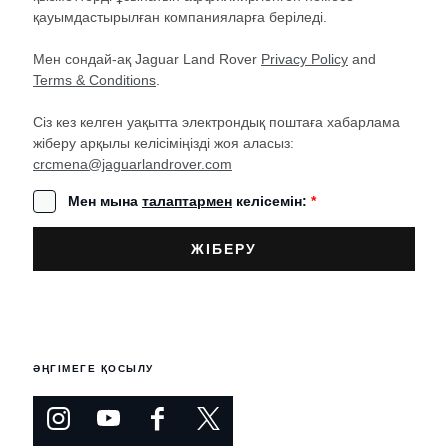
қауымдастырылған компанияларға беріледі.
Мен сондай-ақ Jaguar Land Rover
Privacy Policy
and
Terms & Conditions
.
Сіз кез келген уақытта электрондық поштаға хабарлама
жіберу арқылы келісіміңізді жоя аласыз:
crcmena@jaguarlandrover.com
Мен мына
талаптармен
келісемін:
*
ӘҢГІМЕГЕ ҚОСЫЛУ