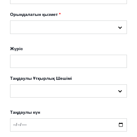
Орындалатын қызмет
*
Жүріс
Таңдаулы Ұтқырлық Шешімі
Таңдаулы күн