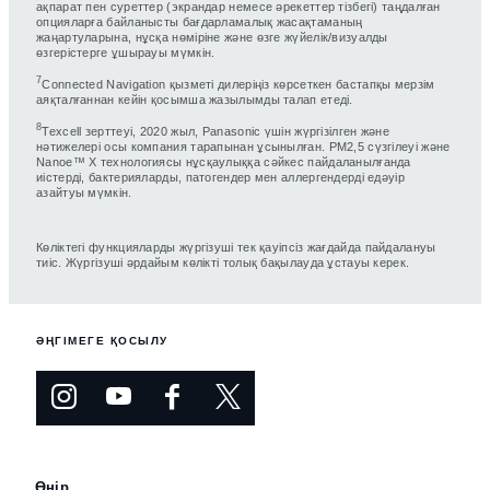
ақпарат пен суреттер (экрандар немесе әрекеттер тізбегі) таңдалған
опцияларға байланысты бағдарламалық жасақтаманың
жаңартуларына, нұсқа нөміріне және өзге жүйелік/визуалды
өзгерістерге ұшырауы мүмкін.
7
Connected Navigation қызметі дилеріңіз көрсеткен бастапқы мерзім
аяқталғаннан кейін қосымша жазылымды талап етеді.
8
Texcell зерттеуі, 2020 жыл, Panasonic үшін жүргізілген және
нәтижелері осы компания тарапынан ұсынылған. PM2,5 сүзгілеуі және
Nanoe™ X технологиясы нұсқаулыққа сәйкес пайдаланылғанда
иістерді, бактерияларды, патогендер мен аллергендерді едәуір
азайтуы мүмкін.
Көліктегі функцияларды жүргізуші тек қауіпсіз жағдайда пайдалануы
тиіс. Жүргізуші әрдайым көлікті толық бақылауда ұстауы керек.
ӘҢГІМЕГЕ ҚОСЫЛУ
Өңір