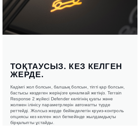
ТОҚТАУСЫЗ. КЕЗ КЕЛГЕН
ЖЕРДЕ.
Кәдімгі жол болсын, балшық болсын, тіпті қар болсын,
бастысы көздеген жеріңізге қиналмай жетіңіз. Terrain
Response 2 жүйесі Defender көлігінің қуаты және
жолмен ілінісу параметрлерін автоматты түрде
реттейді. Жолсыз жерде бейімделетін круиз-контроль
опциясы кез келген жол беткейінде жылдамдықты
бірқалыпты ұстайды.