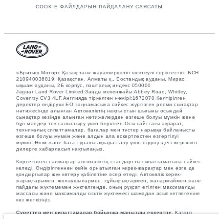
COOKIE ФАЙЛДАРЫН ПАЙДАЛАНУ САЯСАТЫ
«Бритиш Моторс Қазақстан» жауапкершілігі шектеулі серіктестігі, БСН
210940036819, Қазақстан, Алматы қ., Бостандық ауданы, Мирас
ықшам ауданы, 2Б корпус, пошталық индекс 050000
Jaguar Land Rover Limited:Заңды мекенжайы:Abbey Road, Whitley,
Coventry CV3 4LF.Англияда тіркелген нөмірі:1672070 Келтірілген
деректер өндіруші ЕО заңнамасына сәйкес жүргізген ресми сынақтар
нәтижесінде алынған.Автокөліктің нақты отын шығыны осындай
сынақтар кезінде алынған нәтижелерден өзгеше болуы мүмкін және
бұл мәндер тек салыстыру үшін берілген.Осы сайттағы ақпарат,
техникалық сипаттамалар, бағалар мен түстер нарыққа байланысты
өзгеше болуы мүмкін және алдын ала ескертпестен өзгертілуі
мүмкін.Өнім және баға туралы ақпарат алу үшін өңіріңіздегі жергілікті
дилерге хабарласып нақтылаңыз.
Көрсетілген салмақтар автокөліктің стандартты сипаттамасына сәйкес
келеді. Өндірілгеннен кейін орнатылған керек-жарақтар мен өзге де
қондырғылар жүк көтеру қабілетіне әсер етеді. Автокөлік керек-
жарақтарымен, жолаушылармен, сұйықтықтармен, жанармаймен және
пайдалы жүктемемен жүктелгенде, оның рұқсат етілген максималды
массасы және максималды осьтік жүктемесі шамадан асып кетпегеніне
көз жеткізіңіз.
Суреттер мен сипаттамалар бойынша маңызды ескертпе.
Қазіргі
уақытта жартылай өткізгіштердің әлемдік тапшылығы автокөліктерді