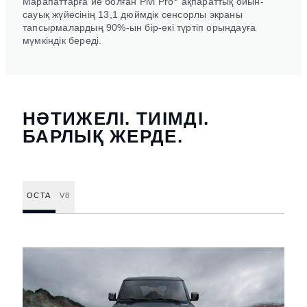
Марапаттарға ие болған Pivi Pro
ақпараттық ойын-
сауық жүйеcінің 13,1 дюймдік сенсорлы экраны
тапсырмалардың 90%-ын бір-екі түртіп орындауға
мүмкіндік береді.
НӘТИЖЕЛІ. ТИІМДІ.
БАРЛЫҚ ЖЕРДЕ.
OCTA
V8