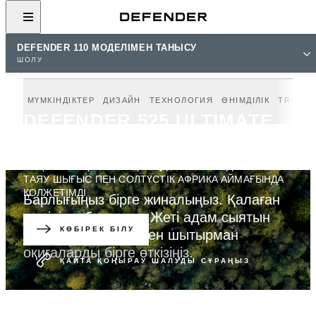
DEFENDER 110 МОДЕЛІМЕН ТАНЫСУ
ШОЛУ
МҮМКІНДІКТЕР
ДИЗАЙН
ТЕХНОЛОГИЯ
ӨНІМДІЛІК
TROPH
DEFENDER 525 ULTIMATE
EDITION
V8 ҚОЗҒАЛТҚЫШЫНЫҢ ТЕҢДЕССІЗ ӨНІМДІЛІГІ. ТЕК
ТАЯУ ШЫҒЫС ПЕН СОЛТҮСТІК АФРИКА АЙМАҒЫНДА
ҚОЛЖЕТІМДІ.
Барлығыңыз бірге жиналыңыз. Қалаған
жеріңізге барыңыз. Жеті адам сыятын
КӨБІРЕК БІЛУ
кеңістікке ие көлікпен шытырман
оқиғаларды бірге өткізіңіз.
ҚАЙТА ҚОҢЫРАУ ШАЛУДЫ СҰРАҢЫЗ