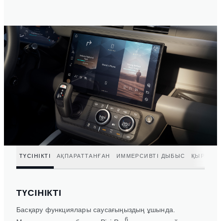
ТҮСІНІКТІ
АҚПАРАТТАНҒАН
ИММЕРСИВТІ ДЫБЫС
ҚЫРАҒЫ
ТҮСІНІКТІ
Басқару функциялары саусағыңыздың ұшында.
6