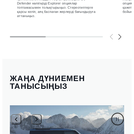
Defender көлігіңізді Explorer опциялар
опциял
топтамасымен толықтырыңыз. Стереотиптерге
қажетт
қарсы келіп, аяқ баспаған жерлерді бағындыруға
бойын
аттаныңыз.
ЖАҢА ДҮНИЕМЕН
ТАНЫСЫҢЫЗ
3
/
4