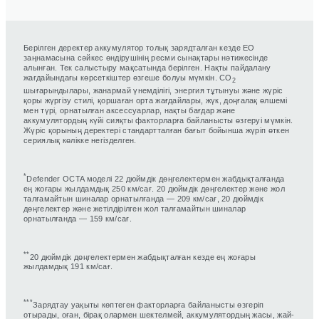
Берілген деректер аккумулятор толық зарядталған кезде ЕО
заңнамасына сәйкес өндірушінің ресми сынақтары нәтижесінде
алынған. Тек салыстыру мақсатында берілген. Нақты пайдалану
жағдайындағы көрсеткіштер өзгеше болуы мүмкін. CO
2
шығарындылары, жанармай үнемділігі, энергия тұтынуы және жүріс
қоры жүргізу стилі, қоршаған орта жағдайлары, жүк, доңғалақ өлшемі
мен түрі, орнатылған аксессуарлар, нақты бағдар және
аккумулятордың күйі сияқты факторларға байланысты өзгеруі мүмкін.
Жүріс қорының деректері стандартталған бағыт бойынша жүріп өткен
сериялық көлікке негізделген.
*
Defender OCTA моделі 22 дюймдік дөңгелектермен жабдықталғанда
ең жоғары жылдамдық 250 км/сағ. 20 дюймдік дөңгелектер және жол
талғамайтын шиналар орнатылғанда — 209 км/сағ, 20 дюймдік
дөңгелектер және жетілдірілген жол талғамайтын шиналар
орнатылғанда — 159 км/сағ.
**
20 дюймдік дөңгелектермен жабдықталған кезде ең жоғары
жылдамдық 191 км/сағ.
***
Зарядтау уақыты көптеген факторларға байланысты өзгеріп
отырады, оған, бірақ олармен шектелмей, аккумулятордың жасы, жай-