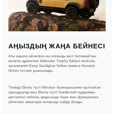
АҢЫЗДЫҢ ЖАҢА БЕЙНЕСІ
Аты аңызға айналған ең алғашқы жол талғамайтын
көліктің құрметіне Defender Trophy Edition көлігінің
эксклюзивті Deep Sandglow Yellow немесе Keswick
Green түстері ұсынылады.
Төзімді Ebony түсті Windsor былғарысымен қапталған
орындықтар мен Ebony түсті Suedecloth күдерімен
қапталған төбенің арқасында пішін мен функционал
үйлескен заманауи интерьер пайда болды.