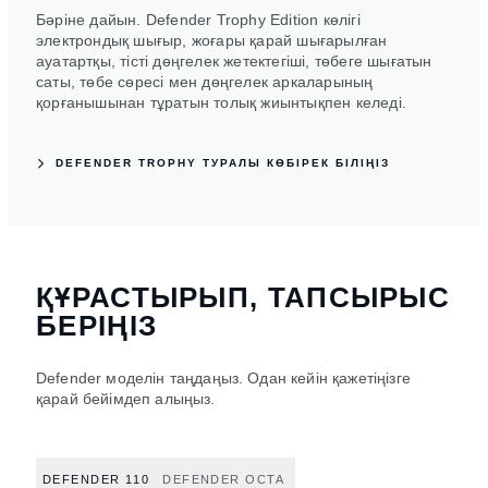
Бәріне дайын. Defender Trophy Edition көлігі
электрондық шығыр, жоғары қарай шығарылған
ауатартқы, тісті дөңгелек жетектегіші, төбеге шығатын
саты, төбе сөресі мен дөңгелек аркаларының
қорғанышынан тұратын толық жиынтықпен келеді.
DEFENDER TROPHY ТУРАЛЫ КӨБІРЕК БІЛІҢІЗ
ҚҰРАСТЫРЫП, ТАПСЫРЫС
БЕРІҢІЗ
Defender моделін таңдаңыз. Одан кейін қажетіңізге
қарай бейімдеп алыңыз.
DEFENDER 110
DEFENDER OCTA