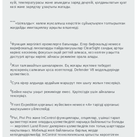
күйі, температурасы және ағымдағы заряд деңгейі, қолданылатын қуат
көзі және зарядтау ұзақтығы жатады.
****
«Ылғалды»: көлем жүксалғыш кеңістігін сұйықтықпен толтырылған
жағдайды имитациялау арқылы өлшенеді.
1
Функция жергілікті ережелерге бағынады. Егер бифокальді немесе
варифокальді линзаларды пайдаланушылар ClearSight сандық артқы
көрініс кескінінің фокусын оңай реттей алмаса, кез келген уақытта
дәстүрлі артқы көрініс айнасы режиміне орала алады.
2
Жол талғамайтын шиналармен. Ең жоғары жүктеме төбедегі
жүксөренің салмағын қоса есептеледі. Defender V8 модельдерінде
қолжетімсіз.
3
Суға кірер алдында әрдайым маршрут пен шығу жолын тексеріңіз.
4
Бейне нақты уақыт режимінде емес. Қауіпсіздік үшін айналаны
тексеріңіз.
5
Front Expedition қорғаныс жүйесімен немесе «A» тәрізді қорғаныс
жақтауымен үйлеспейді.
6
Pivi, Pivi Pro және InControl функциялары, опциялар, үшінші тарап
қызметтері және олардың қолжетімділігі нарыққа байланысты болады
— жергілікті Land Rover дилерінен қолжетімділік пен толық шарттарды
нақтылаңыз. Мобильді желі байланысы барлық жерде
кепілдендірілмейді. InControl технологиясына қатысты көрсетілген