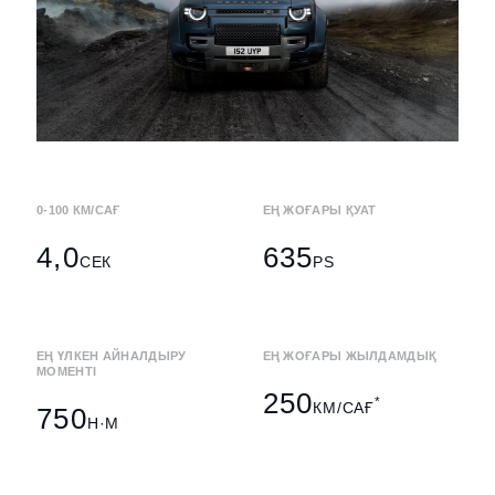
0-100 КМ/САҒ
ЕҢ ЖОҒАРЫ ҚУАТ
4,0
635
СЕК
PS
ЕҢ ҮЛКЕН АЙНАЛДЫРУ
ЕҢ ЖОҒАРЫ ЖЫЛДАМДЫҚ
МОМЕНТІ
250
*
КМ/САҒ
750
Н·М