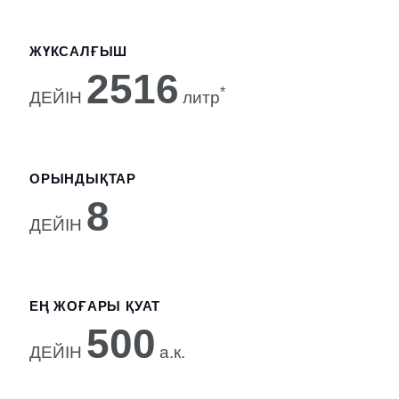
ЖҮКСАЛҒЫШ
2516
*
ДЕЙІН
литр
ОРЫНДЫҚТАР
8
ДЕЙІН
ЕҢ ЖОҒАРЫ ҚУАТ
500
ДЕЙІН
а.к.