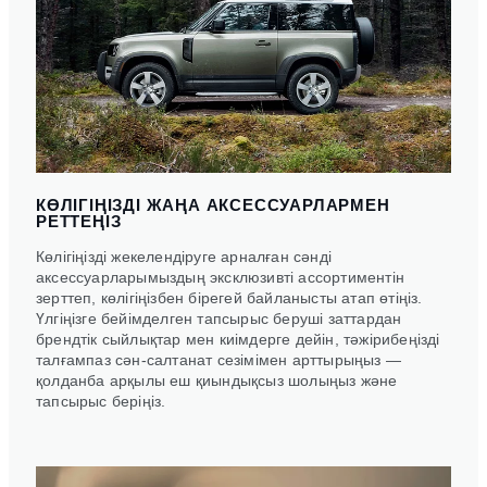
КӨЛІГІҢІЗДІ ЖАҢА АКСЕССУАРЛАРМЕН
РЕТТЕҢІЗ
Көлігіңізді жекелендіруге арналған сәнді
аксессуарларымыздың эксклюзивті ассортиментін
зерттеп, көлігіңізбен бірегей байланысты атап өтіңіз.
Үлгіңізге бейімделген тапсырыс беруші заттардан
брендтік сыйлықтар мен киімдерге дейін, тәжірибеңізді
талғампаз сән-салтанат сезімімен арттырыңыз —
қолданба арқылы еш қиындықсыз шолыңыз және
тапсырыс беріңіз.