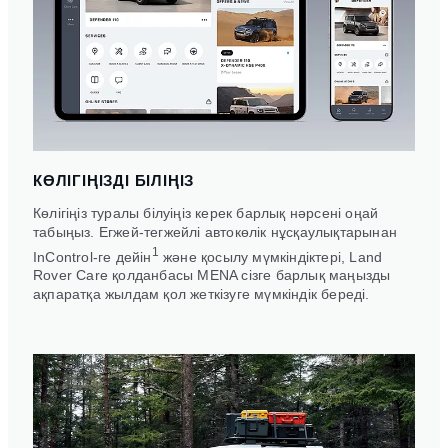
КӨЛІГІҢІЗДІ БІЛІҢІЗ
Көлігіңіз туралы білуіңіз керек барлық нәрсені оңай
табыңыз. Егжей-тегжейлі автокөлік нұсқаулықтарынан
1
InControl-ге дейін
және қосылу мүмкіндіктері, Land
Rover Care қолданбасы MENA сізге барлық маңызды
ақпаратқа жылдам қол жеткізуге мүмкіндік береді.