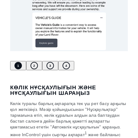
1
2
3
4
КӨЛІК НҰСҚАУЛЫҒЫН ЖӘНЕ
НҰСҚАУЛЫҒЫН ШАРАҢЫЗ
Көлік туралы барлық ақпаратқа тек үш рет басу арқылы
қол жеткізіңіз. Мәзір қойындысынан ''Нұсқаулықтар''
тармағына өтіп, көлік құралын алдын ала баптаудан
бастап салонға дейін барлық қажетті ақпаратты
қамтамасыз ететін ''Автокөлік нұсқаулығын'' қараңыз.
1
және InControl үшін сыртқы ақпарат
және байланыс