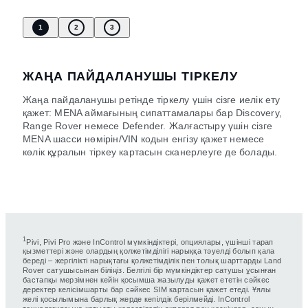
1
2
3
ЖАҢА ПАЙДАЛАНУШЫ ТІРКЕЛУ
Жаңа пайдаланушы ретінде тіркелу үшін сізге иелік ету
қажет: MENA аймағының сипаттамалары бар Discovery,
Range Rover немесе Defender. Жалғастыру үшін сізге
MENA шасси нөмірін/VIN кодын енгізу қажет немесе
көлік құралын тіркеу картасын сканерлеуге де болады.
1
Pivi, Pivi Pro және InControl мүмкіндіктері, опциялары, үшінші тарап
қызметтері және олардың қолжетімділігі нарыққа тәуелді болып қала
береді – жергілікті нарықтағы қолжетімділік пен толық шарттарды Land
Rover сатушысынан біліңіз. Белгілі бір мүмкіндіктер сатушы ұсынған
бастапқы мерзімнен кейін қосымша жазылуды қажет ететін сәйкес
деректер келісімшарты бар сәйкес SIM картасын қажет етеді. Ұялы
желі қосылымына барлық жерде кепілдік берілмейді. InControl