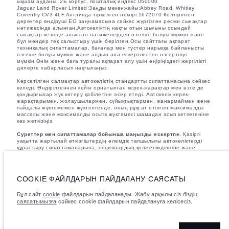
ықшам ауданы, 2Б корпус, пошталық индекс 050000
Jaguar Land Rover Limited:Заңды мекенжайы:Abbey Road, Whitley,
Coventry CV3 4LF.Англияда тіркелген нөмірі:1672070 Келтірілген
деректер өндіруші ЕО заңнамасына сәйкес жүргізген ресми сынақтар
нәтижесінде алынған.Автокөліктің нақты отын шығыны осындай
сынақтар кезінде алынған нәтижелерден өзгеше болуы мүмкін және
бұл мәндер тек салыстыру үшін берілген.Осы сайттағы ақпарат,
техникалық сипаттамалар, бағалар мен түстер нарыққа байланысты
өзгеше болуы мүмкін және алдын ала ескертпестен өзгертілуі
мүмкін.Өнім және баға туралы ақпарат алу үшін өңіріңіздегі жергілікті
дилерге хабарласып нақтылаңыз.
Көрсетілген салмақтар автокөліктің стандартты сипаттамасына сәйкес
келеді. Өндірілгеннен кейін орнатылған керек-жарақтар мен өзге де
қондырғылар жүк көтеру қабілетіне әсер етеді. Автокөлік керек-
жарақтарымен, жолаушылармен, сұйықтықтармен, жанармаймен және
пайдалы жүктемемен жүктелгенде, оның рұқсат етілген максималды
массасы және максималды осьтік жүктемесі шамадан асып кетпегеніне
көз жеткізіңіз.
Суреттер мен сипаттамалар бойынша маңызды ескертпе.
Қазіргі
уақытта жартылай өткізгіштердің әлемдік тапшылығы автокөліктерді
құрастыру сипаттамаларына, опциялардың қолжетімділігіне және
құрастыру уақытына әсер етуде. Бұл өте динамикалық жағдай, осыған
байланысты қазіргі уақытта веб-сайтта қолданылған суреттер
мүмкіндіктердің, опциялардың, әрлеудің және түс схемаларының
ағымдағы сипаттамаларын толық көрсетпеуі мүмкін. Дұрыс таңдау
COOKIE ФАЙЛДАРЫН ПАЙДАЛАНУ САЯСАТЫ
жасау үшін кез келген ағымдағы шектеулерді растай алатын
сатушымен кеңесіңіз.
Бұл сайт
cookie
файлдарын пайдаланады. Жабу арқылы сіз біздің
Көрсетілген бағаларға қосылған құн салығын (ҚҚС) қосылған.
саясатымызға
сәйкес cookie файлдарын пайдалануға келісесіз.
Бағалар тек 2026 жылғы модельдер үшін жарамды.