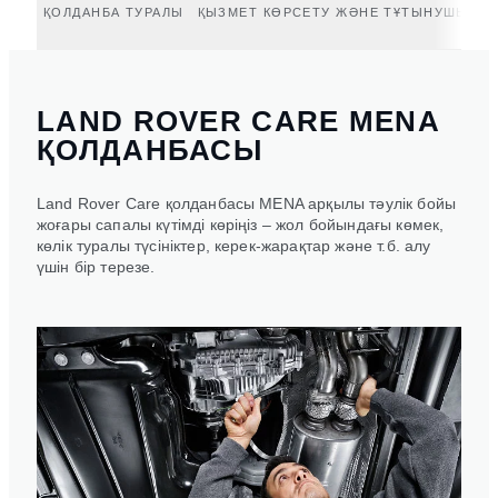
ҚОЛДАНБА ТУРАЛЫ
ҚЫЗМЕТ КӨРСЕТУ ЖӘНЕ ТҰТЫНУШЫЛАР
LAND ROVER CARE MENA
ҚОЛДАНБАСЫ
Land Rover Care қолданбасы MENA арқылы тәулік бойы
жоғары сапалы күтімді көріңіз – жол бойындағы көмек,
көлік туралы түсініктер, керек-жарақтар және т.б. алу
үшін бір терезе.