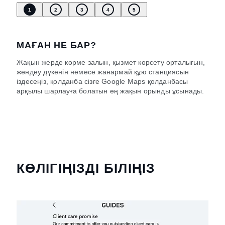
1
2
3
4
5
МАҒАН НЕ БАР?
Жақын жерде көрме залын, қызмет көрсету орталығын,
жөндеу дүкенін немесе жанармай құю станциясын
іздесеңіз, қолданба сізге Google Maps қолданбасы
арқылы шарлауға болатын ең жақын орынды ұсынады.
КӨЛІГІҢІЗДІ БІЛІҢІЗ