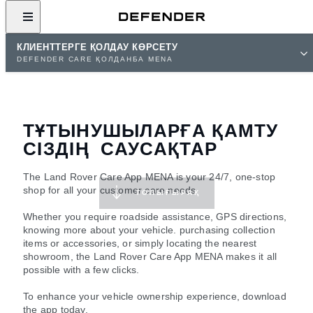
КЛИЕНТТЕРГЕ ҚОЛДАУ КӨРСЕТУ
DEFENDER CARE ҚОЛДАНБА MENA
ТҰТЫНУШЫЛАРҒА ҚАМТУ
СІЗДІҢ САУСАҚТАР
The Land Rover Care App MENA is your 24/7, one-stop
shop for all your customer care needs.
ТОЛЫҒЫРАҚ
Whether you require roadside assistance, GPS directions,
knowing more about your vehicle. purchasing collection
items or accessories, or simply locating the nearest
showroom, the Land Rover Care App MENA makes it all
possible with a few clicks.
To enhance your vehicle ownership experience, download
the app today.