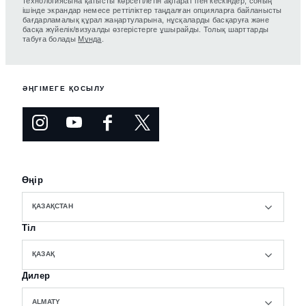
технологиясына қатысты көрсетілетін ақпарат пен кескіндер, соның
ішінде экрандар немесе реттіліктер таңдалған опцияларға байланысты
бағдарламалық құрал жаңартуларына, нұсқаларды басқаруға және
басқа жүйелік/визуалды өзгерістерге ұшырайды. Толық шарттарды
табуға болады
Мұнда
.
ӘҢГІМЕГЕ ҚОСЫЛУ
Өңір
ҚАЗАҚСТАН
Тіл
ҚАЗАҚ
Дилер
ALMATY