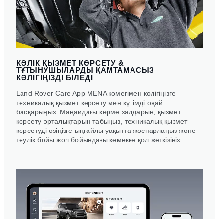
КӨЛІК ҚЫЗМЕТ КӨРСЕТУ &
ТҰТЫНУШЫЛАРДЫ ҚАМТАМАСЫЗ
КӨЛІГІҢІЗДІ БІЛЕДІ
Land Rover Care App MENA көмегімен көлігіңізге
техникалық қызмет көрсету мен күтімді оңай
басқарыңыз. Маңайдағы көрме залдарын, қызмет
көрсету орталықтарын табыңыз, техникалық қызмет
көрсетуді өзіңізге ыңғайлы уақытта жоспарлаңыз және
тәулік бойы жол бойындағы көмекке қол жеткізіңіз.