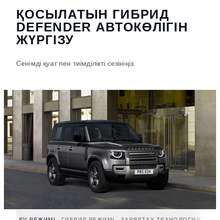
ҚОСЫЛАТЫН ГИБРИД
DEFENDER АВТОКӨЛІГІН
ЖҮРГІЗУ
Сенімді қуат пен тиімділікті сезініңіз.
EV РЕЖИМІ
ГИБРИД РЕЖИМІ
ЗАРЯДТАУ ТЕХНОЛОГИЯСЫ