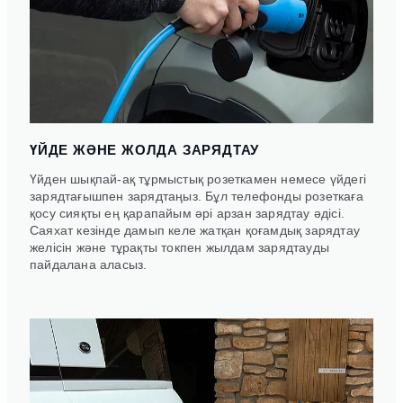
ҮЙДЕ ЖӘНЕ ЖОЛДА ЗАРЯДТАУ
Үйден шықпай-ақ тұрмыстық розеткамен немесе үйдегі
зарядтағышпен зарядтаңыз. Бұл телефонды розеткаға
қосу сияқты ең қарапайым әрі арзан зарядтау әдісі.
Саяхат кезінде дамып келе жатқан қоғамдық зарядтау
желісін және тұрақты токпен жылдам зарядтауды
пайдалана аласыз.