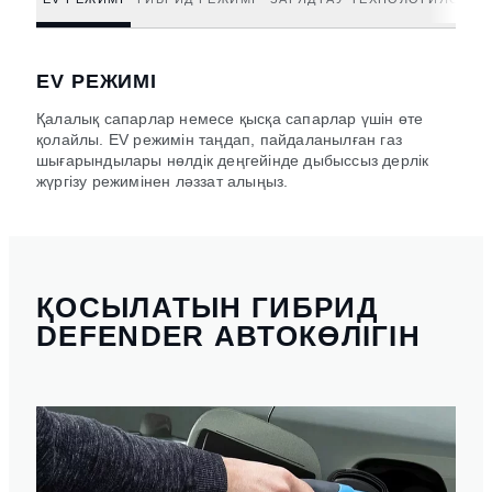
EV РЕЖИМІ
Қалалық сапарлар немесе қысқа сапарлар үшін өте
қолайлы. EV режимін таңдап, пайдаланылған газ
шығарындылары нөлдік деңгейінде дыбыссыз дерлік
жүргізу режимінен ләззат алыңыз.
ҚОСЫЛАТЫН ГИБРИД
DEFENDER АВТОКӨЛІГІН