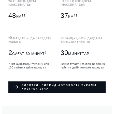
WLTP ЖҮРІС ҚОРЫ
НАҚТЫ ЖҮРІС ҚОРЫ
(МАКСИМАЛДЫ)
(МАКСИМАЛДЫ)
48
37
††
††
КМ
КМ
ҮЙ ЖАҒДАЙЫНДА ЗАРЯДТАУ
ҚОҒАМДЫҚ ОРЫНДАРДАҒЫ
УАҚЫТЫ
ЗАРЯДТАУ УАҚЫТЫ
2
30
‡
‡
САҒАТ 30 МИНУТ
МИНУТТАР
7 кВт айнымалы токпен 0-ден
50 кВт тұрақты токпен 10-ден 80
100 пайызға дейін зарядтау.
пайызға дейін жылдам зарядтау.
ЭЛЕКТРЛІ ГИБРИД АВТОКӨЛІК ТУРАЛЫ
КӨБІРЕК БІЛУ