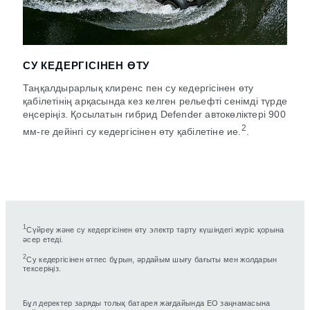
СУ КЕДЕРГІСІНЕН ӨТУ
Таңқалдырарлық клиренс пен су кедергісінен өту
қабілетінің арқасында кез келген рельефті сенімді түрде
еңсеріңіз. Қосылатын гибрид Defender автокөліктері 900
2
мм-ге дейінгі су кедергісінен өту қабілетіне ие.
.
1
Сүйреу және су кедергісінен өту электр тарту күшіндегі жүріс қорына
әсер етеді.
2
Су кедергісінен өтпес бұрын, әрдайым шығу бағыты мен жолдарын
тексеріңіз.
Бұл деректер заряды толық батарея жағдайында ЕО заңнамасына