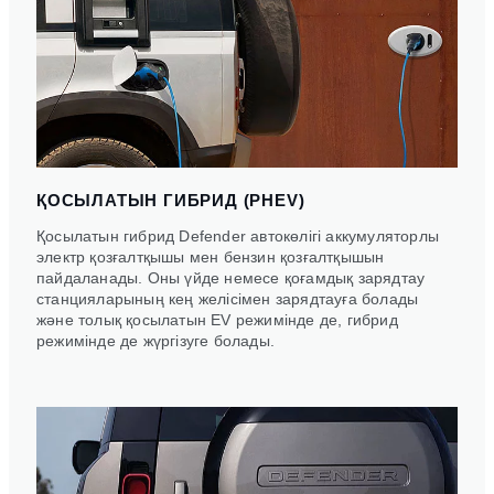
ҚОСЫЛАТЫН ГИБРИД (PHEV)
Қосылатын гибрид Defender автокөлігі аккумуляторлы
электр қозғалтқышы мен бензин қозғалтқышын
пайдаланады. Оны үйде немесе қоғамдық зарядтау
станцияларының кең желісімен зарядтауға болады
және толық қосылатын EV режимінде де, гибрид
режимінде де жүргізуге болады.