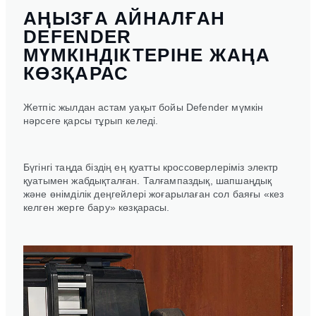
АҢЫЗҒА АЙНАЛҒАН
DEFENDER
МҮМКІНДІКТЕРІНЕ ЖАҢА
КӨЗҚАРАС
Жетпіс жылдан астам уақыт бойы Defender мүмкін
нәрсеге қарсы тұрып келеді.
Бүгінгі таңда біздің ең қуатты кроссоверлеріміз электр
қуатымен жабдықталған. Талғампаздық, шапшаңдық
және өнімділік деңгейлері жоғарылаған сол баяғы «кез
келген жерге бару» көзқарасы.