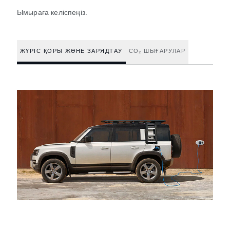
Ымыраға келіспеңіз.
ЖҮРІС ҚОРЫ ЖӘНЕ ЗАРЯДТАУ
CO₂ ШЫҒАРУЛАР