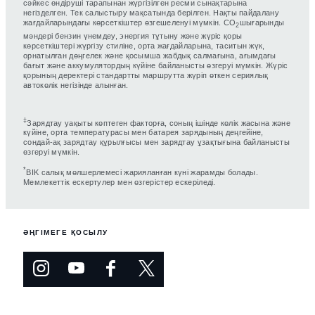
сәйкес өндіруші тарапынан жүргізілген ресми сынақтарына
негізделген. Тек салыстыру мақсатында берілген. Нақты пайдалану
жағдайларындағы көрсеткіштер өзгешеленуі мүмкін. CO
шығарынды
2
мәндері бензин үнемдеу, энергия тұтыну және жүріс қоры
көрсеткіштері жүргізу стиліне, орта жағдайларына, таситын жүк,
орнатылған дөңгелек және қосымша жабдық салмағына, ағымдағы
бағыт және аккумулятордың күйіне байланысты өзгеруі мүмкін. Жүріс
қорының деректері стандартты маршрутта жүріп өткен сериялық
автокөлік негізінде алынған.
‡
Зарядтау уақыты көптеген факторға, соның ішінде көлік жасына және
күйіне, орта температурасы мен батарея зарядының деңгейіне,
сондай-ақ зарядтау құрылғысы мен зарядтау ұзақтығына байланысты
өзгеруі мүмкін.
*
BIK салық мөлшерлемесі жарияланған күні жарамды болады.
Мемлекеттік ескертулер мен өзгерістер ескеріледі.
ӘҢГІМЕГЕ ҚОСЫЛУ