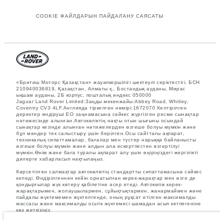
COOKIE ФАЙЛДАРЫН ПАЙДАЛАНУ САЯСАТЫ
«Бритиш Моторс Қазақстан» жауапкершілігі шектеулі серіктестігі, БСН
210940036819, Қазақстан, Алматы қ., Бостандық ауданы, Мирас
ықшам ауданы, 2Б корпус, пошталық индекс 050000
Jaguar Land Rover Limited:Заңды мекенжайы:Abbey Road, Whitley,
Coventry CV3 4LF.Англияда тіркелген нөмірі:1672070 Келтірілген
деректер өндіруші ЕО заңнамасына сәйкес жүргізген ресми сынақтар
нәтижесінде алынған.Автокөліктің нақты отын шығыны осындай
сынақтар кезінде алынған нәтижелерден өзгеше болуы мүмкін және
бұл мәндер тек салыстыру үшін берілген.Осы сайттағы ақпарат,
техникалық сипаттамалар, бағалар мен түстер нарыққа байланысты
өзгеше болуы мүмкін және алдын ала ескертпестен өзгертілуі
мүмкін.Өнім және баға туралы ақпарат алу үшін өңіріңіздегі жергілікті
дилерге хабарласып нақтылаңыз.
Көрсетілген салмақтар автокөліктің стандартты сипаттамасына сәйкес
келеді. Өндірілгеннен кейін орнатылған керек-жарақтар мен өзге де
қондырғылар жүк көтеру қабілетіне әсер етеді. Автокөлік керек-
жарақтарымен, жолаушылармен, сұйықтықтармен, жанармаймен және
пайдалы жүктемемен жүктелгенде, оның рұқсат етілген максималды
массасы және максималды осьтік жүктемесі шамадан асып кетпегеніне
көз жеткізіңіз.