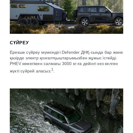
СҮЙРЕУ
Ерекше сүйреу мүмкіндігі Defender ДНҚ-сында бар және
қазірде электр қозғалтқыштарымызбен жұмыс істейді.
PHEV көмегімен салмағы 3000 кг-ға дейінгі кез келген
1
жүкті сүйрей аласыз.
.