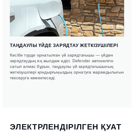
ТАҢДАУЛЫ ҮЙДЕ ЗАРЯДТАУ ЖЕТКІЗУШІЛЕРІ
Кәсіби түрде орнатылған үй зарядтағышы — үйден
зарядтаудың ең жылдам әдісі. Defender автокөлігін
сатып алмас бұрын, таңдаулы үй зарядтағышының
жеткізушілері қондырғыңыздың орнатуға жарамдылығын
тексеруге көмектеседі.
ЭЛЕКТРЛЕНДІРІЛГЕН ҚУАТ