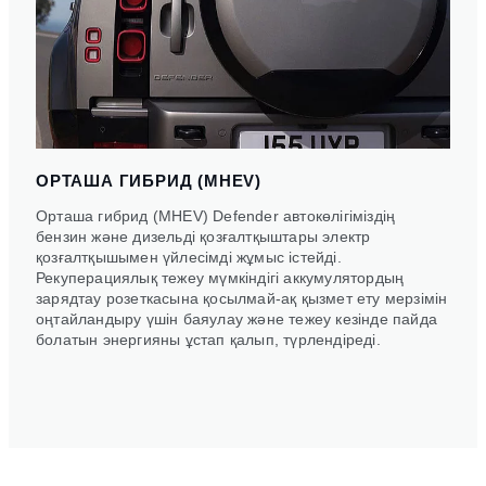
ОРТАША ГИБРИД (MHEV)
Орташа гибрид (MHEV) Defender автокөлігіміздің
бензин және дизельді қозғалтқыштары электр
қозғалтқышымен үйлесімді жұмыс істейді.
Рекуперациялық тежеу мүмкіндігі аккумулятордың
зарядтау розеткасына қосылмай-ақ қызмет ету мерзімін
оңтайландыру үшін баяулау және тежеу кезінде пайда
болатын энергияны ұстап қалып, түрлендіреді.