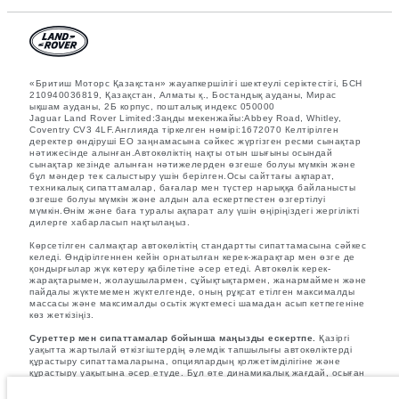
«Бритиш Моторс Қазақстан» жауапкершілігі шектеулі серіктестігі, БСН
210940036819, Қазақстан, Алматы қ., Бостандық ауданы, Мирас
ықшам ауданы, 2Б корпус, пошталық индекс 050000
Jaguar Land Rover Limited:Заңды мекенжайы:Abbey Road, Whitley,
Coventry CV3 4LF.Англияда тіркелген нөмірі:1672070 Келтірілген
деректер өндіруші ЕО заңнамасына сәйкес жүргізген ресми сынақтар
нәтижесінде алынған.Автокөліктің нақты отын шығыны осындай
сынақтар кезінде алынған нәтижелерден өзгеше болуы мүмкін және
бұл мәндер тек салыстыру үшін берілген.Осы сайттағы ақпарат,
техникалық сипаттамалар, бағалар мен түстер нарыққа байланысты
өзгеше болуы мүмкін және алдын ала ескертпестен өзгертілуі
мүмкін.Өнім және баға туралы ақпарат алу үшін өңіріңіздегі жергілікті
дилерге хабарласып нақтылаңыз.
Көрсетілген салмақтар автокөліктің стандартты сипаттамасына сәйкес
келеді. Өндірілгеннен кейін орнатылған керек-жарақтар мен өзге де
қондырғылар жүк көтеру қабілетіне әсер етеді. Автокөлік керек-
жарақтарымен, жолаушылармен, сұйықтықтармен, жанармаймен және
пайдалы жүктемемен жүктелгенде, оның рұқсат етілген максималды
массасы және максималды осьтік жүктемесі шамадан асып кетпегеніне
көз жеткізіңіз.
Суреттер мен сипаттамалар бойынша маңызды ескертпе.
Қазіргі
уақытта жартылай өткізгіштердің әлемдік тапшылығы автокөліктерді
құрастыру сипаттамаларына, опциялардың қолжетімділігіне және
құрастыру уақытына әсер етуде. Бұл өте динамикалық жағдай, осыған
байланысты қазіргі уақытта веб-сайтта қолданылған суреттер
мүмкіндіктердің, опциялардың, әрлеудің және түс схемаларының