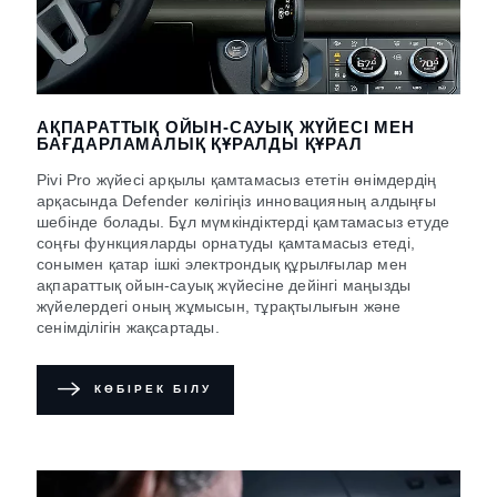
АҚПАРАТТЫҚ ОЙЫН-САУЫҚ ЖҮЙЕСІ МЕН
БАҒДАРЛАМАЛЫҚ ҚҰРАЛДЫ ҚҰРАЛ
Pivi Pro жүйесі арқылы қамтамасыз ететін өнімдердің
арқасында Defender көлігіңіз инновацияның алдыңғы
шебінде болады. Бұл мүмкіндіктерді қамтамасыз етуде
соңғы функцияларды орнатуды қамтамасыз етеді,
сонымен қатар ішкі электрондық құрылғылар мен
ақпараттық ойын-сауық жүйесіне дейінгі маңызды
жүйелердегі оның жұмысын, тұрақтылығын және
сенімділігін жақсартады.
КӨБІРЕК БІЛУ