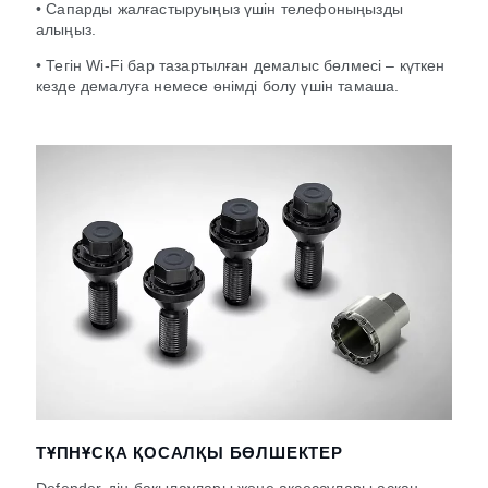
• Сапарды жалғастыруыңыз үшін телефоныңызды
алыңыз.
• Тегін Wi-Fi бар тазартылған демалыс бөлмесі – күткен
кезде демалуға немесе өнімді болу үшін тамаша.
ТҰПНҰСҚА ҚОСАЛҚЫ БӨЛШЕКТЕР
Defender-дің бақылаулары және аксессулары асқан