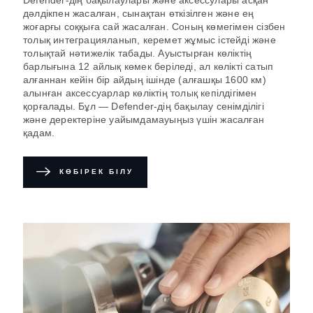
дəлдікпен жасалған, сынақтан өткізілген және ең
жоғарғы соққыға сай жасалған. Соның көмегімен сізбен
толық интеграцияланып, керемет жұмыс істейді және
толықтай нәтижелік табады. Ауыстырған көліктің
барлығына 12 айлық көмек беріледі, ал көлікті сатып
алғаннан кейін бір айдың ішінде (алғашқы 1600 км)
алынған аксессуарлар көліктің толық кепілдігімен
қорғалады. Бұл — Defender-дің бақылау сенімділігі
және деректеріне уайымдамауыңыз үшін жасалған
қадам.
КӨБІРЕК БІЛУ