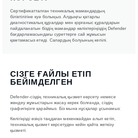
Сертификатталған техникалық мамандардың
біліктілігіне куә болыңыз. Алдыңғы қатарлы
диагностикалық құралдар мен қорғаныс құралдарын
пайдаланатын біздің мамандар көліктеріңіздің Defender
бағдарламасындағы суреттерге сай жұмысын
қамтамасыз етеді. Сапардың болуының кепілі.
СІЗГЕ ҒАЙЛЫ ЕТІП
БЕЙІМДЕЛГЕН
Defender-сіздің техникалық қызмет көрсету немесе
жөндеу жұмыстарын жасау керек болғанда, сіздің
графигіңізге қараймыз. Біз мына нұсқалар ұсынамыз:
Көлігіңізді өзіңіз таңдаған мекенжайдан алып кетіп,
техникалық қызмет көрсетуден кейін қайта жеткізу
қызметі.