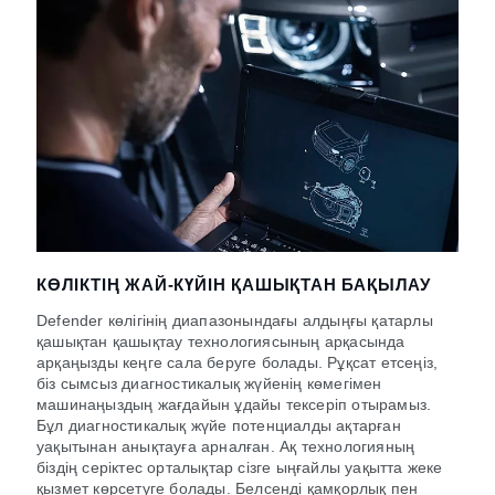
КӨЛІКТІҢ ЖАЙ-КҮЙІН ҚАШЫҚТАН БАҚЫЛАУ
Defender көлігінің диапазонындағы алдыңғы қатарлы
қашықтан қашықтау технологиясының арқасында
арқаңызды кеңге сала беруге болады. Рұқсат етсеңіз,
біз сымсыз диагностикалық жүйенің көмегімен
машинаңыздың жағдайын ұдайы тексеріп отырамыз.
Бұл диагностикалық жүйе потенциалды ақтарған
уақытынан анықтауға арналған. Ақ технологияның
біздің серіктес орталықтар сізге ыңғайлы уақытта жеке
қызмет көрсетуге болады. Белсенді қамқорлық пен