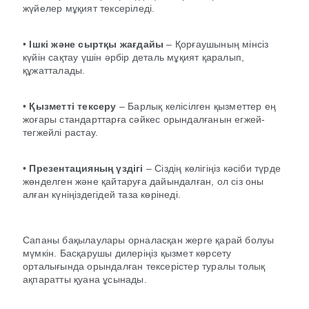
жүйелер мұқият тексеріледі.
•
Ішкі және сыртқы жағдайы
– Қорғаушының мінсіз
күйін сақтау үшін әрбір деталь мұқият қаралып,
құжатталады.
•
Қызметті тексеру
– Барлық келісілген қызметтер ең
жоғары стандарттарға сәйкес орындалғанын егжей-
тегжейлі растау.
•
Презентацияның үздігі
– Сіздің көлігіңіз кәсіби түрде
жөнделген және қайтаруға дайындалған, ол сіз оны
алған күніңіздегідей таза көрінеді.
Сапаны бақылаулары орналасқан жерге қарай болуы
мүмкін. Басқарушы дилеріңіз қызмет көрсету
орталығында орындалған тексерістер туралы толық
ақпаратты қуана ұсынады.