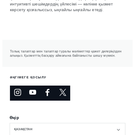
интуитивті шешімдердің үйлесімі — көлікке қызмет
көрсету қозғалыссыз, ыңғайлы ыңғайлы етеді.
Толық талаптар мен талаптар туралы мәліметтер қажет дилеріңізден
алыңыз. Қызметтің басқару аймағына байланысты шешу мүмкін.
ӘҢГІМЕГЕ ҚОСЫЛУ
Өңір
ҚАЗАҚСТАН