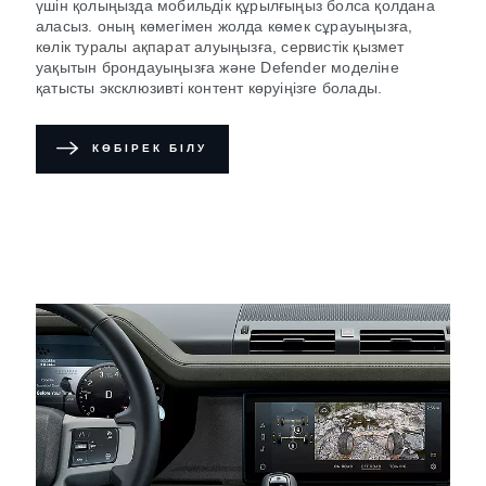
үшін қолыңызда мобильдік құрылғыңыз болса қолдана
аласыз. оның көмегімен жолда көмек сұрауыңызға,
көлік туралы ақпарат алуыңызға, сервистік қызмет
уақытын брондауыңызға және Defender моделіне
қатысты эксклюзивті контент көруіңізге болады.
КӨБІРЕК БІЛУ