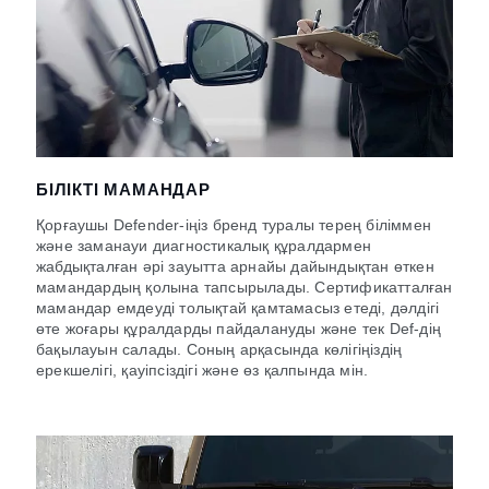
БІЛІКТІ МАМАНДАР
Қорғаушы Defender-іңіз бренд туралы терең біліммен
және заманауи диагностикалық құралдармен
жабдықталған әрі зауытта арнайы дайындықтан өткен
мамандардың қолына тапсырылады. Сертификатталған
мамандар емдеуді толықтай қамтамасыз етеді, дәлдігі
өте жоғары құралдарды пайдалануды және тек Def-дің
бақылауын салады. Соның арқасында көлігіңіздің
ерекшелігі, қауіпсіздігі және өз қалпында мін.