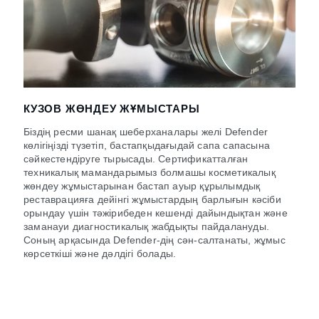
КУЗОВ ЖӨНДЕУ ЖҰМЫСТАРЫ
Біздің ресми шанақ шеберханалары желі Defender
көлігіңізді түзетіп, бастапқыдағыдай сапа сапасына
сәйкестендіруге тырысады. Сертификатталған
техникалық мамандарымыз болмашы косметикалық
жөндеу жұмыстарынан бастап ауыр құрылымдық
реставрацияға дейінгі жұмыстардың барлығын кәсіби
орындау үшін тәжірибеден кешенді дайындықтан және
заманауи диагностикалық жабдықты пайдалануды.
Соның арқасында Defender-дің сән-салтанаты, жұмыс
көрсеткіші және дəлдігі болады.