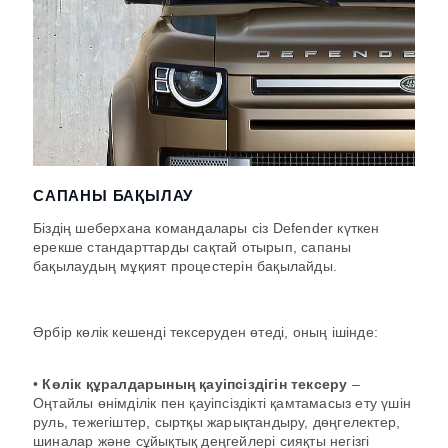
САПАНЫ БАҚЫЛАУ
Біздің шеберхана командалары сіз Defender күткен
ерекше стандарттарды сақтай отырып, сапаны
бақылаудың мұқият процестерін бақылайды.
Әрбір көлік кешенді тексеруден өтеді, оның ішінде:
•
Көлік құралдарының қауіпсіздігін тексеру
–
Оңтайлы өнімділік пен қауіпсіздікті қамтамасыз ету үшін
руль, тежегіштер, сыртқы жарықтандыру, дөңгелектер,
шиналар және сұйықтық деңгейлері сияқты негізгі