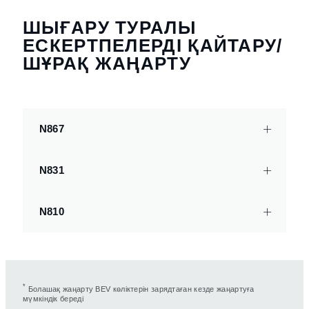
ШЫҒАРУ ТУРАЛЫ
ЕСКЕРТПЕЛЕРДІ ҚАЙТАРУ/
ШҰРАҚ ЖАҢАРТУ
N867
N831
N810
*
Болашақ жаңарту BEV көліктерін зарядтаған кезде жаңартуға
мүмкіндік береді