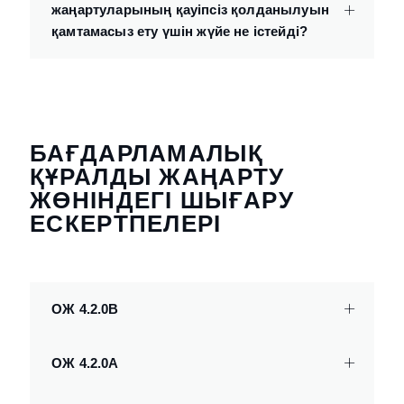
жаңартуларының қауіпсіз қолданылуын
қамтамасыз ету үшін жүйе не істейді?
БАҒДАРЛАМАЛЫҚ
ҚҰРАЛДЫ ЖАҢАРТУ
ЖӨНІНДЕГІ ШЫҒАРУ
ЕСКЕРТПЕЛЕРІ
ОЖ 4.2.0B
ОЖ 4.2.0A