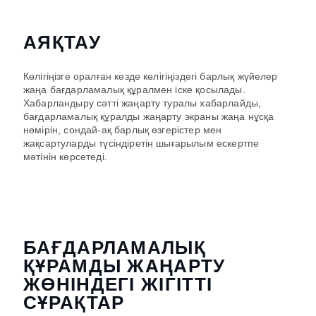
АЯҚТАУ
Көлігіңізге оралған кезде көлігіңіздегі барлық жүйелер
жаңа бағдарламалық құралмен іске қосылады.
Хабарландыру сәтті жаңарту туралы хабарлайды,
бағдарламалық құралды жаңарту экраны жаңа нұсқа
нөмірін, сондай-ақ барлық өзгерістер мен
жақсартуларды түсіндіретін шығарылым ескертпе
мәтінін көрсетеді.
БАҒДАРЛАМАЛЫҚ
ҚҰРАМДЫ ЖАҢАРТУ
ЖӨНІНДЕГІ ЖІГІТТІ
СҰРАҚТАР