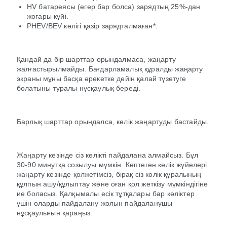
HV батареясы (егер бар болса) зарядтың 25%-дан
жоғары күйі.
PHEV/BEV көлігі қазір зарядталмаған*.
Қандай да бір шарттар орындалмаса, жаңарту
жалғастырылмайды. Бағдарламалық құралды жаңарту
экраны мұны басқа әрекетке дейін қалай түзетуге
болатыны туралы нұсқаулық береді.
Барлық шарттар орындалса, көлік жаңартуды бастайды.
Жаңарту кезінде сіз көлікті пайдалана алмайсыз. Бұл
30-90 минутқа созылуы мүмкін. Көптеген көлік жүйелері
жаңарту кезінде қолжетімсіз, бірақ сіз көлік құралының
құлпын ашу/құлыптау және оған қол жеткізу мүмкіндігіне
ие боласыз. Қалқымалы есік тұтқалары бар көліктер
үшін оларды пайдалану жолын пайдаланушы
нұсқаулығын қараңыз.