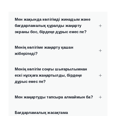
Мен жақында көлігімді жинадым және
бағдарламалық құралды жаңарту
экраны бос, бірдеңе дұрыс емес пе?
Менің көлігіме жаңарту қашан
жіберіледі?
Менің көлігім соңғы шығарылымнан
ескі нұсқаға жаңартылды, бірдеңе
дұрыс емес пе?
Мен жаңартуды тапсыра алмаймын ба?
Бағдарламалық жасақтама