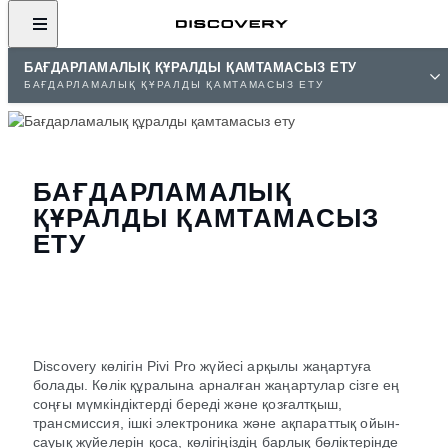
БАҒДАРЛАМАЛЫҚ ҚҰРАЛДЫ ҚАМТАМАСЫЗ ЕТУ
БАҒДАРЛАМАЛЫҚ ҚҰРАЛДЫ ҚАМТАМАСЫЗ ЕТУ
БАҒДАРЛАМАЛЫҚ
ҚҰРАЛДЫ ҚАМТАМАСЫЗ
ЕТУ
Discovery көлігін Pivi Pro жүйесі арқылы жаңартуға
болады. Көлік құралына арналған жаңартулар сізге ең
соңғы мүмкіндіктерді береді және қозғалтқыш,
трансмиссия, ішкі электроника және ақпараттық ойын-
сауық жүйелерін қоса, көлігіңіздің барлық бөліктерінде