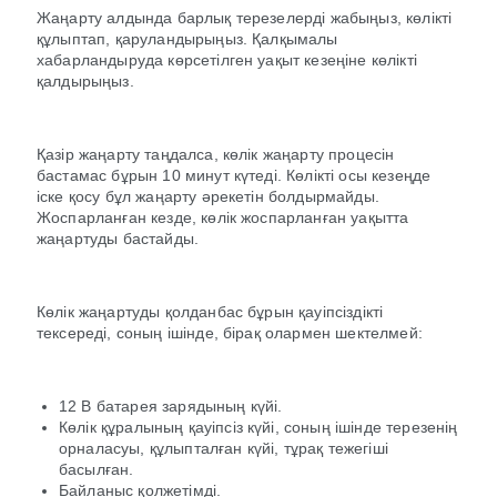
Жаңарту алдында барлық терезелерді жабыңыз, көлікті
құлыптап, қаруландырыңыз. Қалқымалы
хабарландыруда көрсетілген уақыт кезеңіне көлікті
қалдырыңыз.
Қазір жаңарту таңдалса, көлік жаңарту процесін
бастамас бұрын 10 минут күтеді. Көлікті осы кезеңде
іске қосу бұл жаңарту әрекетін болдырмайды.
Жоспарланған кезде, көлік жоспарланған уақытта
жаңартуды бастайды.
Көлік жаңартуды қолданбас бұрын қауіпсіздікті
тексереді, соның ішінде, бірақ олармен шектелмей:
12 В батарея зарядының күйі.
Көлік құралының қауіпсіз күйі, соның ішінде терезенің
орналасуы, құлыпталған күйі, тұрақ тежегіші
басылған.
Байланыс қолжетімді.