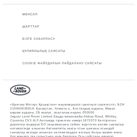
МӘНСАП
ШАРТТАР
БІЗГЕ ХАБАРЛАСУ
ҚҰПИЯЛЫЛЫҚ САЯСАТЫ
COOKIE ФАЙЛДАРЫН ПАЙДАЛАНУ САЯСАТЫ
«Бритиш Моторс Қазақстан» жауапкершілігі шектеулі серіктестігі, БСН
210940036819, Қазақстан, Алматы қ., Бостандық ауданы, Мирас
ықшам ауданы, 2Б корпус, пошталық индекс 050000
Jaguar Land Rover Limited:Заңды мекенжайы:Abbey Road, Whitley,
Coventry CV3 4LF.Англияда тіркелген нөмірі:1672070 Келтірілген
деректер өндіруші ЕО заңнамасына сәйкес жүргізген ресми сынақтар
нәтижесінде алынған.Автокөліктің нақты отын шығыны осындай
сынақтар кезінде алынған нәтижелерден өзгеше болуы мүмкін және
бұл мәндер тек салыстыру үшін берілген.Осы сайттағы ақпарат,