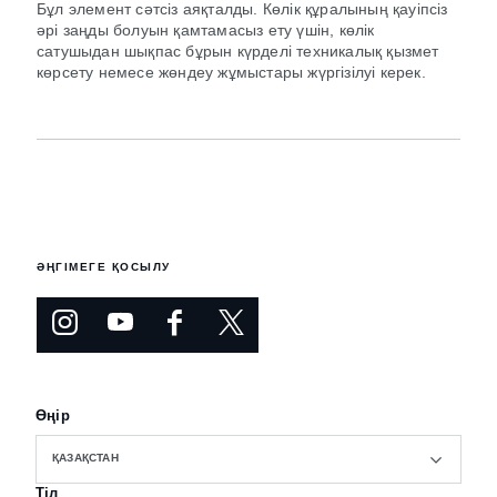
Бұл элемент сәтсіз аяқталды. Көлік құралының қауіпсіз
әрі заңды болуын қамтамасыз ету үшін, көлік
сатушыдан шықпас бұрын күрделі техникалық қызмет
көрсету немесе жөндеу жұмыстары жүргізілуі керек.
ӘҢГІМЕГЕ ҚОСЫЛУ
Өңір
ҚАЗАҚСТАН
Тіл