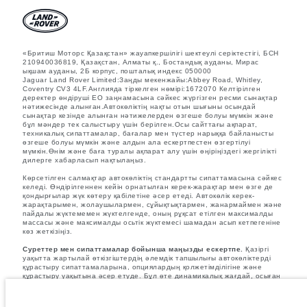
«Бритиш Моторс Қазақстан» жауапкершілігі шектеулі серіктестігі, БСН
210940036819, Қазақстан, Алматы қ., Бостандық ауданы, Мирас
ықшам ауданы, 2Б корпус, пошталық индекс 050000
Jaguar Land Rover Limited:Заңды мекенжайы:Abbey Road, Whitley,
Coventry CV3 4LF.Англияда тіркелген нөмірі:1672070 Келтірілген
деректер өндіруші ЕО заңнамасына сәйкес жүргізген ресми сынақтар
нәтижесінде алынған.Автокөліктің нақты отын шығыны осындай
сынақтар кезінде алынған нәтижелерден өзгеше болуы мүмкін және
бұл мәндер тек салыстыру үшін берілген.Осы сайттағы ақпарат,
техникалық сипаттамалар, бағалар мен түстер нарыққа байланысты
өзгеше болуы мүмкін және алдын ала ескертпестен өзгертілуі
мүмкін.Өнім және баға туралы ақпарат алу үшін өңіріңіздегі жергілікті
дилерге хабарласып нақтылаңыз.
Көрсетілген салмақтар автокөліктің стандартты сипаттамасына сәйкес
келеді. Өндірілгеннен кейін орнатылған керек-жарақтар мен өзге де
қондырғылар жүк көтеру қабілетіне әсер етеді. Автокөлік керек-
жарақтарымен, жолаушылармен, сұйықтықтармен, жанармаймен және
пайдалы жүктемемен жүктелгенде, оның рұқсат етілген максималды
массасы және максималды осьтік жүктемесі шамадан асып кетпегеніне
көз жеткізіңіз.
Суреттер мен сипаттамалар бойынша маңызды ескертпе.
Қазіргі
уақытта жартылай өткізгіштердің әлемдік тапшылығы автокөліктерді
құрастыру сипаттамаларына, опциялардың қолжетімділігіне және
құрастыру уақытына әсер етуде. Бұл өте динамикалық жағдай, осыған
байланысты қазіргі уақытта веб-сайтта қолданылған суреттер
мүмкіндіктердің, опциялардың, әрлеудің және түс схемаларының
ағымдағы сипаттамаларын толық көрсетпеуі мүмкін. Дұрыс таңдау