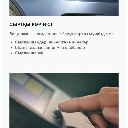
СЫРТҚЫ КӨРІНІСІ
Бояу, шыны, шамдар және басқа сыртқы мүмкіндіктер.
Сыртқы шамдар, әйнек және айналар
Шыны тазалағыштар мен шайбалар
Сыртқы шанақ