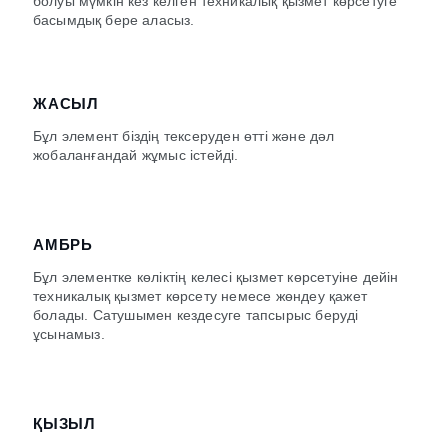
болуы мүмкін кез келген техникалық қызмет көрсетуге
басымдық бере аласыз.
ЖАСЫЛ
Бұл элемент біздің тексеруден өтті және дәл
жобаланғандай жұмыс істейді.
АМБРЬ
Бұл элементке көліктің келесі қызмет көрсетуіне дейін
техникалық қызмет көрсету немесе жөндеу қажет
болады. Сатушымен кездесуге тапсырыс беруді
ұсынамыз.
ҚЫЗЫЛ