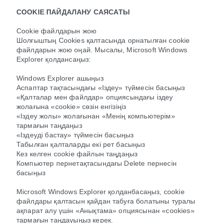
COOKIE ПАЙДАЛАНУ САЯСАТЫ
Cookie файлдарын жою
Шолғыштың Cookies қалтасында орнатылған cookie
файлдарын жою оңай. Мысалы, Microsoft Windows
Explorer қолдансаңыз:
Windows Explorer ашыңыз
Аспаптар тақтасындағы «Іздеу» түймесін басыңыз
«Қалталар мен файлдар» опциясындағы іздеу
жолағына «cookie» сөзін енгізіңіз
«Іздеу жолы» жолағынан «Менің компьютерім»
тармағын таңдаңыз
«Іздеуді бастау» түймесін басыңыз
Табылған қалталарды екі рет басыңыз
Кез келген cookie файлын таңдаңыз
Компьютер пернетақтасындағы Delete пернесін
басыңыз
Microsoft Windows Explorer қолданбасаңыз, cookie
файлдары қалтасын қайдан табуға болатыны туралы
ақпарат алу үшін «Анықтама» опциясынан «cookies»
тармағын таңдауыңыз керек.