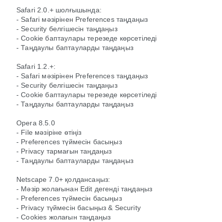
Safari 2.0.+ шолғышында:
- Safari мәзірінен Preferences таңдаңыз
- Security белгішесін таңдаңыз
- Cookie баптаулары терезеде көрсетіледі
- Таңдаулы баптауларды таңдаңыз
Safari 1.2.+:
- Safari мәзірінен Preferences таңдаңыз
- Security белгішесін таңдаңыз
- Cookie баптаулары терезеде көрсетіледі
- Таңдаулы баптауларды таңдаңыз
Opera 8.5.0
- File мәзіріне өтіңіз
- Preferences түймесін басыңыз
- Privacy тармағын таңдаңыз
- Таңдаулы баптауларды таңдаңыз
Netscape 7.0+ қолдансаңыз:
- Мәзір жолағынан Edit дегенді таңдаңыз
- Preferences түймесін басыңыз
- Privacy түймесін басыңыз & Security
- Cookies жолағын таңдаңыз