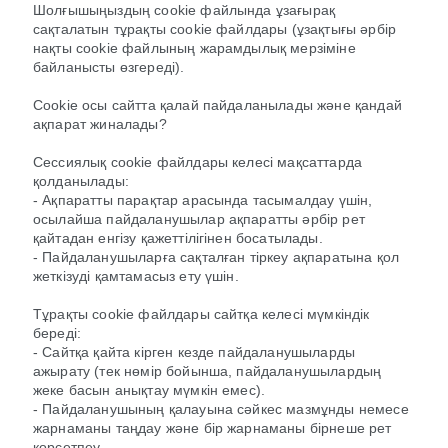
Шолғышыңыздың cookie файлында ұзағырақ
сақталатын тұрақты cookie файлдары (ұзақтығы әрбір
нақты cookie файлының жарамдылық мерзіміне
байланысты өзгереді).
Cookie осы сайтта қалай пайдаланылады және қандай
ақпарат жиналады?
Сессиялық cookie файлдары келесі мақсаттарда
қолданылады:
- Ақпаратты парақтар арасында тасымалдау үшін,
осылайша пайдаланушылар ақпаратты әрбір рет
қайтадан енгізу қажеттілігінен босатылады.
- Пайдаланушыларға сақталған тіркеу ақпаратына қол
жеткізуді қамтамасыз ету үшін.
Тұрақты cookie файлдары сайтқа келесі мүмкіндік
береді:
- Сайтқа қайта кірген кезде пайдаланушыларды
ажырату (тек нөмір бойынша, пайдаланушылардың
жеке басын анықтау мүмкін емес).
- Пайдаланушының қалауына сәйкес мазмұнды немесе
жарнаманы таңдау және бір жарнаманы бірнеше рет
көрсетпеу.