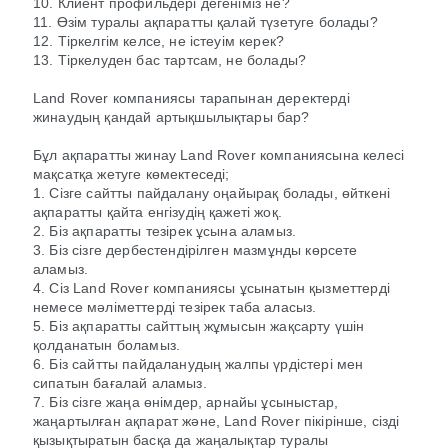
10. Клиент профильдері дегеніміз не?
11. Өзім туралы ақпаратты қалай түзетуге болады?
12. Тіркелгім келсе, не істеуім керек?
13. Тіркелуден бас тартсам, не болады?
Land Rover компаниясы тарапынан деректерді
жинаудың қандай артықшылықтары бар?
Бұл ақпаратты жинау Land Rover компаниясына келесі
мақсатқа жетуге көмектеседі;
1. Сізге сайтты пайдалану оңайырақ болады, өйткені
ақпаратты қайта енгізудің қажеті жоқ.
2. Біз ақпаратты тезірек ұсына аламыз.
3. Біз сізге дербестендірілген мазмұнды көрсете
аламыз.
4. Сіз Land Rover компаниясы ұсынатын қызметтерді
немесе мәліметтерді тезірек таба аласыз.
5. Біз ақпаратты сайттың жұмысын жақсарту үшін
қолданатын боламыз.
6. Біз сайтты пайдаланудың жалпы үрдістері мен
сипатын бағалай аламыз.
7. Біз сізге жаңа өнімдер, арнайы ұсыныстар,
жаңартылған ақпарат және, Land Rover пікірінше, сізді
қызықтыратын басқа да жаңалықтар туралы