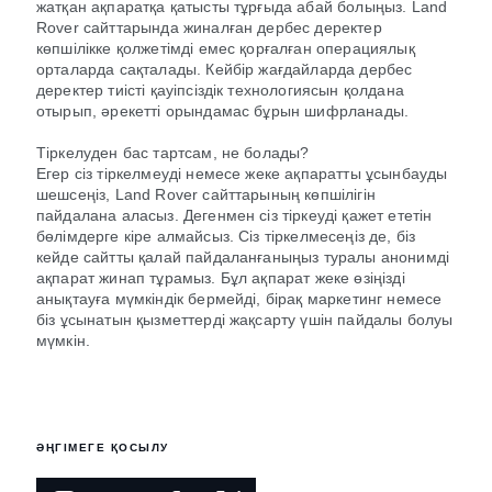
жатқан ақпаратқа қатысты тұрғыда абай болыңыз. Land
Rover сайттарында жиналған дербес деректер
көпшілікке қолжетімді емес қорғалған операциялық
орталарда сақталады. Кейбір жағдайларда дербес
деректер тиісті қауіпсіздік технологиясын қолдана
отырып, әрекетті орындамас бұрын шифрланады.
Тіркелуден бас тартсам, не болады?
Егер сіз тіркелмеуді немесе жеке ақпаратты ұсынбауды
шешсеңіз, Land Rover сайттарының көпшілігін
пайдалана аласыз. Дегенмен сіз тіркеуді қажет ететін
бөлімдерге кіре алмайсыз. Сіз тіркелмесеңіз де, біз
кейде сайтты қалай пайдаланғаныңыз туралы анонимді
ақпарат жинап тұрамыз. Бұл ақпарат жеке өзіңізді
анықтауға мүмкіндік бермейді, бірақ маркетинг немесе
біз ұсынатын қызметтерді жақсарту үшін пайдалы болуы
мүмкін.
ӘҢГІМЕГЕ ҚОСЫЛУ