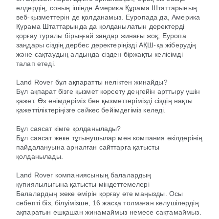
елдердің, соның ішінде Америка Құрама Штаттарының
веб-қызметтерін де қолданамыз. Еуропада да, Америка
Құрама Штаттарында да қолданылатын деректерді
қорғау туралы бірыңғай заңдар жинағы жоқ; Еуропа
заңдары сіздің дербес деректеріңізді АҚШ-қа жіберудің
және сақтаудың алдында сізден біржақты келісімді
талап етеді.
Land Rover бұл ақпаратты неліктен жинайды?
Бұл ақпарат бізге қызмет көрсету деңгейін арттыру үшін
қажет. Өз өнімдеріміз бен қызметтерімізді сіздің нақты
қажеттіліктеріңізге сәйкес бейімдегіміз келеді.
Бұл саясат кімге қолданылады?
Бұл саясат жеке тұтынушылар мен компания өкілдерінің
пайдалануына арналған сайттарға қатысты
қолданылады.
Land Rover компаниясының балалардың
құпиялылығына қатысты міндеттемелері
Балалардың жеке өмірін қорғау өте маңызды. Осы
себепті біз, білуімізше, 16 жасқа толмаған келушілердің
ақпаратын ешқашан жинамаймыз немесе сақтамаймыз.