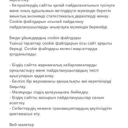
- Келушілердің сайтты қалай пайдаланатынын түсінуге
және оның құрылымын жетілдіруге мүмкіндік беретін
жиынтық анонимді статистикалық деректерді жинау.
Cookie файлдарын осылай пайдалану
пайдаланушыларды анықтауға мүмкіндік бермейді.
Бөгде ұйымдардың cookie файлдары
Үшінші тараптар cookie файлдарын осы сайт арқылы
береді. Cookie файлдары келесі мақсаттарда
қолданылады:
- Біздің сайтта жарнамалық хабарламаларды
орналастыру және пайдаланушылардың тиісті
ауысуларын қадағалау.
- Белгілі бір жарнаманы қаншалықты жиі көретініңізді
бақылау.
- Мазмұнды сіздің қалауыңызға бейімдеу.
- Біздің сайтты жасырын пайдаланушылар санын
есептеу.
- Себеттердің немесе транзакциялардың қауіпсіздігін
қамтамасыз ету.
Веб-маяктар