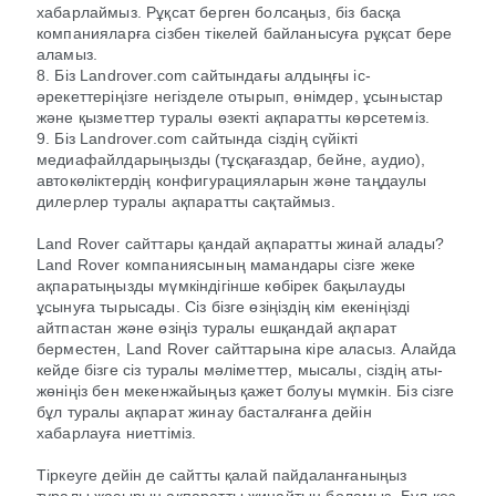
хабарлаймыз. Рұқсат берген болсаңыз, біз басқа
компанияларға сізбен тікелей байланысуға рұқсат бере
аламыз.
8. Біз Landrover.com сайтындағы алдыңғы іс-
әрекеттеріңізге негізделе отырып, өнімдер, ұсыныстар
және қызметтер туралы өзекті ақпаратты көрсетеміз.
9. Біз Landrover.com сайтында сіздің сүйікті
медиафайлдарыңызды (тұсқағаздар, бейне, аудио),
автокөліктердің конфигурацияларын және таңдаулы
дилерлер туралы ақпаратты сақтаймыз.
Land Rover сайттары қандай ақпаратты жинай алады?
Land Rover компаниясының мамандары сізге жеке
ақпаратыңызды мүмкіндігінше көбірек бақылауды
ұсынуға тырысады. Сіз бізге өзіңіздің кім екеніңізді
айтпастан және өзіңіз туралы ешқандай ақпарат
берместен, Land Rover сайттарына кіре аласыз. Алайда
кейде бізге сіз туралы мәліметтер, мысалы, сіздің аты-
жөніңіз бен мекенжайыңыз қажет болуы мүмкін. Біз сізге
бұл туралы ақпарат жинау басталғанға дейін
хабарлауға ниеттіміз.
Тіркеуге дейін де сайтты қалай пайдаланғаныңыз