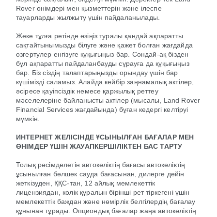
Rover өнімдері мен қызметтерін және ілеспе
тауарларды жылжыту үшін пайдаланылады.
Жеке тұлға ретінде өзіңіз туралы қандай ақпаратты
сақтайтынымызды білуге және қажет болған жағдайда
өзгертулер енгізуге құқығыңыз бар. Сондай-ақ бізден
бұл ақпаратты пайдаланбауды сұрауға да құқығыңыз
бар. Біз сіздің талаптарыңызды орындау үшін бар
күшімізді саламыз. Алайда кейбір заңнамалық актілер,
әсіресе қауіпсіздік немесе қаржылық реттеу
мәселелеріне байланысты актілер (мысалы, Land Rover
Financial Services жағдайында) бұған кедергі келтіруі
мүмкін.
ИНТЕРНЕТ ЖЕЛІСІНДЕ ҰСЫНЫЛҒАН БАҒАЛАР МЕН
ӨНІМДЕР ҮШІН ЖАУАПКЕРШІЛІКТЕН БАС ТАРТУ
Толық рәсімделетін автокөліктің бағасы автокөліктің
ұсынылған бөлшек сауда бағасынан, дилерге дейін
жеткізуден, ҚҚС-тан, 12 айлық мемлекеттік
лицензиядан, көлік құралын бірінші рет тіркегені үшін
мемлекеттік баждан және нөмірлік белгілердің бағалау
құнынан тұрады. Опциондық бағалар жаңа автокөліктің