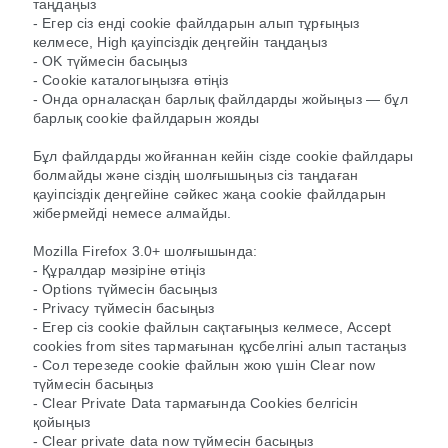
таңдаңыз
- Егер сіз енді cookie файлдарын алып тұрғыңыз
келмесе, High қауіпсіздік деңгейін таңдаңыз
- OK түймесін басыңыз
- Cookie каталогыңызға өтіңіз
- Онда орналасқан барлық файлдарды жойыңыз — бұл
барлық cookie файлдарын жояды
Бұл файлдарды жойғаннан кейін сізде cookie файлдары
болмайды және сіздің шолғышыңыз сіз таңдаған
қауіпсіздік деңгейіне сәйкес жаңа cookie файлдарын
жібермейді немесе алмайды.
Mozilla Firefox 3.0+ шолғышында:
- Құралдар мәзіріне өтіңіз
- Options түймесін басыңыз
- Privacy түймесін басыңыз
- Егер сіз cookie файлын сақтағыңыз келмесе, Accept
cookies from sites тармағынан құсбелгіні алып тастаңыз
- Сол терезеде cookie файлын жою үшін Clear now
түймесін басыңыз
- Clear Private Data тармағында Cookies белгісін
қойыңыз
- Clear private data now түймесін басыңыз