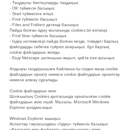
- Таңдаулы баптауларды таңдаңыз
- OK түймесін басыңыз
- Start түймесіне өтіңіз
- Find түймесін басыңыз
- Files and Folders дегенді басыңыз
Пайда болған іздеу жолағында cookies.txt енгізіңіз
- Find Now түймесін басыңыз
- Іздеу нәтижелері пайда болған кезде, тізімдегі барлық
файлдарды себетке сүйреп апарыңыз: бұл барлық
cookie файлдарын жояды
- Енді Netscape шолғышын жауып, қайта іске қосыңыз
Алдыңғы таңдауыңызға байланысты сізден жаңа cookie
файлдарын орнату немесе cookie файлдарын орнатпау
немесе алмау сұралады.
Cookie файлдарын жою
Шолғыштың Cookies қалтасында орнатылған cookie
файлдарын жою оңай. Мысалы, Microsoft Windows
Explorer қолдансаңыз:
Windows Explorer ашыңыз
Аспаптар тақтасындағы «Іздеу» түймесін басыңыз
«Қалталар мен файлдар» опциясындағы іздеу