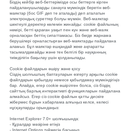
Біздің кейбір веб-беттерімізде осы беттерге кірген
пайдаланушыларды санауға мүмкіндік беретін веб-
маяктар (бос GIF деп те аталады) деп аталатын
электрондық суреттер болуы мүмкін. Веб-маяктар
шектеулі деректер көлемін жинайды: cookie файлының
нөмірі, бетті қараған уақыт пен күн және веб-маяк
орналасқан беттің сипаттамасы. Біз бөгде жарнама
берушілері орналастырған веб-маяктарды пайдалана
аламыз. Бұл маяктар ешқандай жеке ақпаратты
тасымалдамайды және тек белгілі бір науқанның
тиімділігін бақылау үшін қолданылады.
Cookie файлдарын өшіру және қосу
Сіздің шолғыштың баптауларын өзгерту арқылы cookie
файлдарын қабылдау немесе қабылдамау мүмкіндігіңіз
бар. Алайда, егер cookie өшірілген болса, сіз біздің
сайттың барлық интерактивті функцияларын пайдалана
алмайсыз. Егер сіз cookie файлын қатты дискіге
жібермес бұрын хабарлама алғыңыз келсе, келесі
нұсқауларды орындаңыз:
Internet Explorer 7.0+ шолғышында:
- Құралдар мәзіріне өтіңіз
- Internet Options түймесін басыңыз