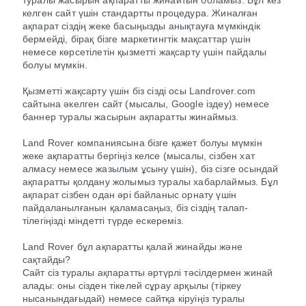
туралы жасырын ақпаратты жинайтын боламыз. Бұл кез
келген сайт үшін стандартты процедура. Жиналған
ақпарат сіздің жеке басыңызды анықтауға мүмкіндік
бермейді, бірақ бізге маркетингтік мақсаттар үшін
немесе көрсетілетін қызметті жақсарту үшін пайдалы
болуы мүмкін.
Қызметті жақсарту үшін біз сізді осы Landrover.com
сайтына әкелген сайт (мысалы, Google іздеу) немесе
баннер туралы жасырын ақпаратты жинаймыз.
Land Rover компаниясына бізге қажет болуы мүмкін
жеке ақпаратты бергіңіз келсе (мысалы, сізбен хат
алмасу немесе жазылым ұсыну үшін), біз сізге осындай
ақпаратты қолдану жолымыз туралы хабарлаймыз. Бұл
ақпарат сізбен одан әрі байланыс орнату үшін
пайдаланылғанын қаламасаңыз, біз сіздің талап-
тілегіңізді міндетті түрде ескереміз.
Land Rover бұл ақпаратты қалай жинайды және
сақтайды?
Сайт сіз туралы ақпаратты әртүрлі тәсілдермен жинай
алады: оны сізден тікелей сұрау арқылы (тіркеу
нысанындағыдай) немесе сайтқа кіруіңіз туралы