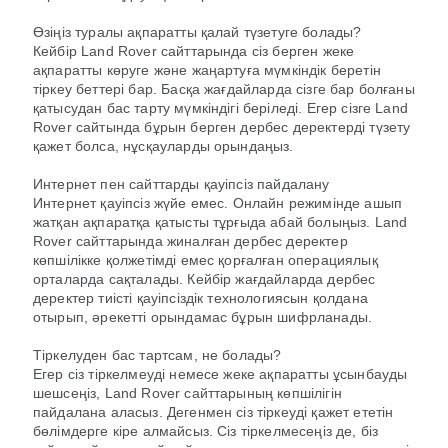
Өзіңіз туралы ақпаратты қалай түзетуге болады?
Кейбір Land Rover сайттарында сіз берген жеке
ақпаратты көруге және жаңартуға мүмкіндік беретін
тіркеу беттері бар. Басқа жағдайларда сізге бар болғаны
қатысудан бас тарту мүмкіндігі беріледі. Егер сізге Land
Rover сайтында бұрын берген дербес деректерді түзету
қажет болса, нұсқауларды орындаңыз.
Интернет пен сайттарды қауіпсіз пайдалану
Интернет қауіпсіз жүйе емес. Онлайн режимінде ашып
жатқан ақпаратқа қатысты тұрғыда абай болыңыз. Land
Rover сайттарында жиналған дербес деректер
көпшілікке қолжетімді емес қорғалған операциялық
орталарда сақталады. Кейбір жағдайларда дербес
деректер тиісті қауіпсіздік технологиясын қолдана
отырып, әрекетті орындамас бұрын шифрланады.
Тіркелуден бас тартсам, не болады?
Егер сіз тіркелмеуді немесе жеке ақпаратты ұсынбауды
шешсеңіз, Land Rover сайттарының көпшілігін
пайдалана аласыз. Дегенмен сіз тіркеуді қажет ететін
бөлімдерге кіре алмайсыз. Сіз тіркелмесеңіз де, біз