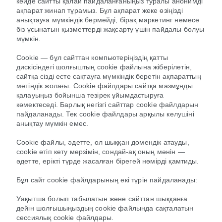
кейде сайтты қалай пайдаланғаныңыз туралы анонимді
ақпарат жинап тұрамыз. Бұл ақпарат жеке өзіңізді
анықтауға мүмкіндік бермейді, бірақ маркетинг немесе
біз ұсынатын қызметтерді жақсарту үшін пайдалы болуы
мүмкін.
Cookie — бұл сайттан компьютеріңіздің қатты
дискісіндегі шолғыштың cookie файлына жіберілетін,
сайтқа сізді есте сақтауға мүмкіндік беретін ақпараттың
мәтіндік жолағы. Cookie файлдары сайтқа мазмұнды
қалауыңыз бойынша тезірек ұйымдастыруға
көмектеседі. Барлық негізгі сайттар cookie файлдарын
пайдаланады. Тек cookie файлдары арқылы келушіні
анықтау мүмкін емес.
Cookie файлы, әдетте, ол шыққан домендік атауды,
cookie өтіп кету мерзімін, сондай-ақ оның мәнін —
әдетте, ерікті түрде жасалған бірегей нөмірді қамтиды.
Бұл сайт cookie файлдарының екі түрін пайдаланады:
Уақытша болып табылатын және сайттан шыққанға
дейін шолғышыңыздың cookie файлында сақталатын
сессиялық cookie файлдары.