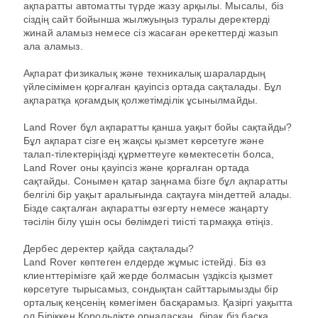
ақпаратты автоматты түрде жазу арқылы. Мысалы, біз
сіздің сайт бойынша жылжуыңыз туралы деректерді
жинай аламыз немесе сіз жасаған әрекеттерді жазып
ала аламыз.
Ақпарат физикалық және техникалық шаралардың
үйлесімімен қорғалған қауіпсіз ортада сақталады. Бұл
ақпаратқа қоғамдық қолжетімділік ұсынылмайды.
Land Rover бұл ақпаратты қанша уақыт бойы сақтайды?
Бұл ақпарат сізге ең жақсы қызмет көрсетуге және
талап-тілектеріңізді құрметтеуге көмектесетін болса,
Land Rover оны қауіпсіз және қорғалған ортада
сақтайды. Сонымен қатар заңнама бізге бұл ақпаратты
белгілі бір уақыт аралығында сақтауға міндеттей алады.
Бізде сақталған ақпаратты өзгерту немесе жаңарту
тәсілін білу үшін осы бөлімдегі тиісті тармаққа өтіңіз.
Дербес деректер қайда сақталады?
Land Rover көптеген елдерде жұмыс істейді. Біз өз
клиенттерімізге қай жерде болмасын үздіксіз қызмет
көрсетуге тырысамыз, сондықтан сайттарымызды бір
орталық кеңсенің көмегімен басқарамыз. Қазіргі уақытта
ол Біріккен Корольдікте орналасқан, бірақ біз басқа