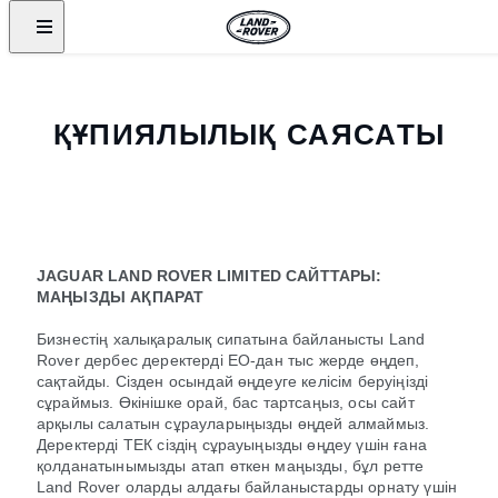
ҚҰПИЯЛЫЛЫҚ САЯСАТЫ
JAGUAR LAND ROVER LIMITED САЙТТАРЫ:
МАҢЫЗДЫ АҚПАРАТ
Бизнестің халықаралық сипатына байланысты Land
Rover дербес деректерді ЕО-дан тыс жерде өңдеп,
сақтайды. Сізден осындай өңдеуге келісім беруіңізді
сұраймыз. Өкінішке орай, бас тартсаңыз, осы сайт
арқылы салатын сұрауларыңызды өңдей алмаймыз.
Деректерді ТЕК сіздің сұрауыңызды өңдеу үшін ғана
қолданатынымызды атап өткен маңызды, бұл ретте
Land Rover оларды алдағы байланыстарды орнату үшін