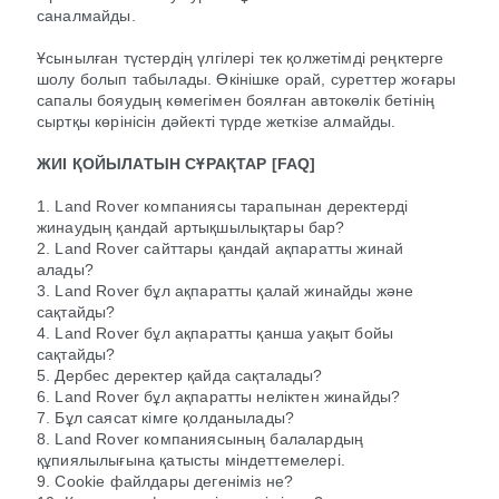
саналмайды.
Ұсынылған түстердің үлгілері тек қолжетімді реңктерге
шолу болып табылады. Өкінішке орай, суреттер жоғары
сапалы бояудың көмегімен боялған автокөлік бетінің
сыртқы көрінісін дәйекті түрде жеткізе алмайды.
ЖИІ ҚОЙЫЛАТЫН СҰРАҚТАР [FAQ]
1. Land Rover компаниясы тарапынан деректерді
жинаудың қандай артықшылықтары бар?
2. Land Rover сайттары қандай ақпаратты жинай
алады?
3. Land Rover бұл ақпаратты қалай жинайды және
сақтайды?
4. Land Rover бұл ақпаратты қанша уақыт бойы
сақтайды?
5. Дербес деректер қайда сақталады?
6. Land Rover бұл ақпаратты неліктен жинайды?
7. Бұл саясат кімге қолданылады?
8. Land Rover компаниясының балалардың
құпиялылығына қатысты міндеттемелері.
9. Cookie файлдары дегеніміз не?