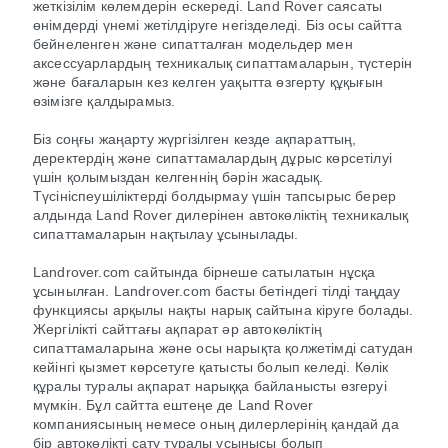
жеткізілім көлемдерін ескереді. Land Rover саясаты
өнімдерді үнемі жетілдіруге негізделеді. Біз осы сайтта
бейнеленген және сипатталған модельдер мен
аксессуарлардың техникалық сипаттамаларын, түстерін
және бағаларын кез келген уақытта өзгерту құқығын
өзімізге қалдырамыз.
Біз соңғы жаңарту жүргізілген кезде ақпараттың,
деректердің және сипаттамалардың дұрыс көрсетілуі
үшін қолымыздан келгеннің бәрін жасадық.
Түсініспеушіліктерді болдырмау үшін тапсырыс берер
алдында Land Rover дилерінен автокөліктің техникалық
сипаттамаларын нақтылау ұсынылады.
Landrover.com сайтында бірнеше сатылатын нұсқа
ұсынылған. Landrover.com басты бетіндегі тілді таңдау
функциясы арқылы нақты нарық сайтына кіруге болады.
Жергілікті сайттағы ақпарат әр автокөліктің
сипаттамаларына және осы нарықта қолжетімді сатудан
кейінгі қызмет көрсетуге қатысты болып келеді. Көлік
құралы туралы ақпарат нарыққа байланысты өзгеруі
мүмкін. Бұл сайтта ештеңе де Land Rover
компаниясының немесе оның дилерлерінің қандай да
бір автокөлікті сату туралы ұсынысы болып