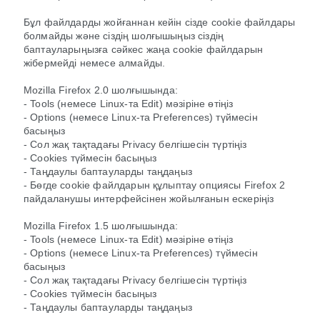
Бұл файлдарды жойғаннан кейін сізде cookie файлдары
болмайды және сіздің шолғышыңыз сіздің
баптауларыңызға сәйкес жаңа cookie файлдарын
жібермейді немесе алмайды.
Mozilla Firefox 2.0 шолғышында:
- Tools (немесе Linux-та Edit) мәзіріне өтіңіз
- Options (немесе Linux-та Preferences) түймесін
басыңыз
- Сол жақ тақтадағы Privacy белгішесін түртіңіз
- Cookies түймесін басыңыз
- Таңдаулы баптауларды таңдаңыз
- Бөгде cookie файлдарын құлыптау опциясы Firefox 2
пайдаланушы интерфейсінен жойылғанын ескеріңіз
Mozilla Firefox 1.5 шолғышында:
- Tools (немесе Linux-та Edit) мәзіріне өтіңіз
- Options (немесе Linux-та Preferences) түймесін
басыңыз
- Сол жақ тақтадағы Privacy белгішесін түртіңіз
- Cookies түймесін басыңыз
- Таңдаулы баптауларды таңдаңыз