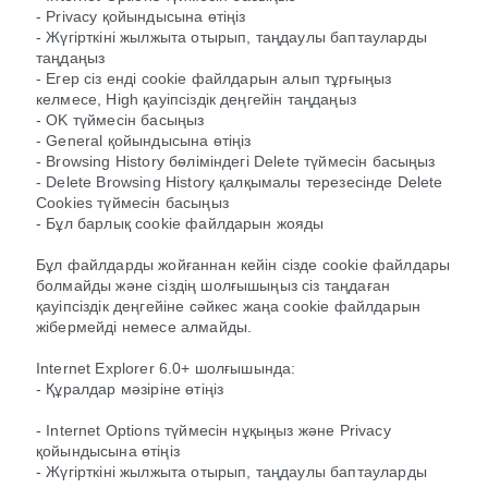
- Privacy қойындысына өтіңіз
- Жүгірткіні жылжыта отырып, таңдаулы баптауларды
таңдаңыз
- Егер сіз енді cookie файлдарын алып тұрғыңыз
келмесе, High қауіпсіздік деңгейін таңдаңыз
- OK түймесін басыңыз
- General қойындысына өтіңіз
- Browsing History бөліміндегі Delete түймесін басыңыз
- Delete Browsing History қалқымалы терезесінде Delete
Cookies түймесін басыңыз
- Бұл барлық cookie файлдарын жояды
Бұл файлдарды жойғаннан кейін сізде cookie файлдары
болмайды және сіздің шолғышыңыз сіз таңдаған
қауіпсіздік деңгейіне сәйкес жаңа cookie файлдарын
жібермейді немесе алмайды.
Internet Explorer 6.0+ шолғышында:
- Құралдар мәзіріне өтіңіз
- Internet Options түймесін нұқыңыз және Privacy
қойындысына өтіңіз
- Жүгірткіні жылжыта отырып, таңдаулы баптауларды