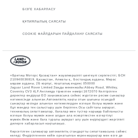
БІЗГЕ ХАБАРЛАСУ
ҚҰПИЯЛЫЛЫҚ САЯСАТЫ
COOKIE ФАЙЛДАРЫН ПАЙДАЛАНУ САЯСАТЫ
«Бритиш Моторс Қазақстан» жауапкершілігі шектеулі серіктестігі, БСН
210940036819, Қазақстан, Алматы қ., Бостандық ауданы, Мирас
ықшам ауданы, 2Б корпус, пошталық индекс 050000
Jaguar Land Rover Limited:Заңды мекенжайы:Abbey Road, Whitley,
Coventry CV3 4LF.Англияда тіркелген нөмірі:1672070 Келтірілген
деректер өндіруші ЕО заңнамасына сәйкес жүргізген ресми сынақтар
нәтижесінде алынған.Автокөліктің нақты отын шығыны осындай
сынақтар кезінде алынған нәтижелерден өзгеше болуы мүмкін және
бұл мәндер тек салыстыру үшін берілген.Осы сайттағы ақпарат,
техникалық сипаттамалар, бағалар мен түстер нарыққа байланысты
өзгеше болуы мүмкін және алдын ала ескертпестен өзгертілуі
мүмкін.Өнім және баға туралы ақпарат алу үшін өңіріңіздегі жергілікті
дилерге хабарласып нақтылаңыз.
Көрсетілген салмақтар автокөліктің стандартты сипаттамасына сәйкес
келеді. Өндірілгеннен кейін орнатылған керек-жарақтар мен өзге де