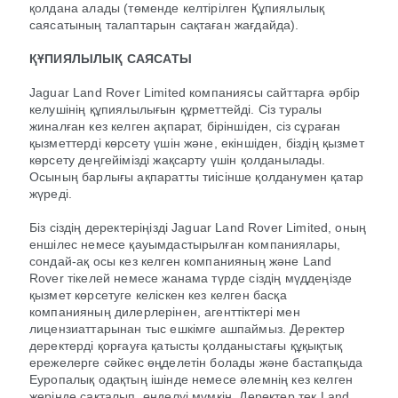
қолдана алады (төменде келтірілген Құпиялылық
саясатының талаптарын сақтаған жағдайда).
ҚҰПИЯЛЫЛЫҚ САЯСАТЫ
Jaguar Land Rover Limited компаниясы сайттарға әрбір
келушінің құпиялылығын құрметтейді. Сіз туралы
жиналған кез келген ақпарат, біріншіден, сіз сұраған
қызметтерді көрсету үшін және, екіншіден, біздің қызмет
көрсету деңгейімізді жақсарту үшін қолданылады.
Осының барлығы ақпаратты тиісінше қолданумен қатар
жүреді.
Біз сіздің деректеріңізді Jaguar Land Rover Limited, оның
еншілес немесе қауымдастырылған компаниялары,
сондай-ақ осы кез келген компанияның және Land
Rover тікелей немесе жанама түрде сіздің мүддеңізде
қызмет көрсетуге келіскен кез келген басқа
компанияның дилерлерінен, агенттіктері мен
лицензиаттарынан тыс ешкімге ашпаймыз. Деректер
деректерді қорғауға қатысты қолданыстағы құқықтық
ережелерге сәйкес өңделетін болады және бастапқыда
Еуропалық одақтың ішінде немесе әлемнің кез келген
жерінде сақталып, өңделуі мүмкін. Деректер тек Land