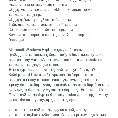
жолағына «cookie» сөзін енгізіңіз
«Іздеу жолы» жолағынан «Менің компьютерім»
тармағын таңдаңыз
«Іздеуді бастау» түймесін басыңыз
Табылған қалталарды екі рет басыңыз
Кез келген cookie файлын таңдаңыз
Компьютер пернетақтасындағы Delete пернесін
басыңыз
Microsoft Windows Explorer қолданбасаңыз, cookie
файлдары қалтасын қайдан табуға болатыны туралы
ақпарат алу үшін «Анықтама» опциясынан «cookies»
тармағын таңдауыңыз керек.
Өзіңіз туралы ақпаратты қалай түзетуге болады?
Кейбір Land Rover сайттарында сіз берген жеке
ақпаратты көруге және жаңартуға мүмкіндік беретін
тіркеу беттері бар. Басқа жағдайларда сізге бар болғаны
қатысудан бас тарту мүмкіндігі беріледі. Егер сізге Land
Rover сайтында бұрын берген дербес деректерді түзету
қажет болса, нұсқауларды орындаңыз.
Интернет пен сайттарды қауіпсіз пайдалану
Интернет қауіпсіз жүйе емес. Онлайн режимінде ашып