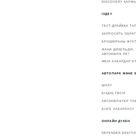
DISCOVERY ҚАРЖЫ
ІЗДЕУ
ТЕСТ-ДРАЙВҚА ТА
ЗАПРОСИТЬ ОБРА
БРОШЮРАНЫ ЖҮКТ
ЖАҢА ДИЗЕЛЬДІК,
АВТОКӨЛІК ПЕ?
МЕНІ ХАБАРДАР ЕТ
АВТОПАРК ЖӘНЕ 
ШОЛУ
БІЗДІҢ ТӘСІЛ
АВТОКӨЛІКТЕР ТО
БІЗГЕ ХАБАРЛАСУ
ОНЛАЙН ДҮКЕН
DEFENDER БЕКІТІ