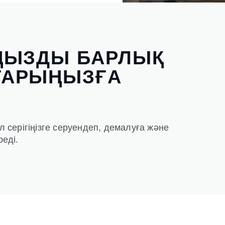
ҢЫЗДЫ БАРЛЫҚ
ТАРЫҢЫЗҒА
ал серігіңізге серуендеп, демалуға және
реді.