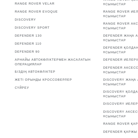
RANGE ROVER VELAR
ҰСЫНЫСТАР
RANGE ROVER EVOQUE
RANGE ROVER ИЕЛ
ҰСЫНЫСТАР
DISCOVERY
RANGE ROVER АК
DISCOVERY SPORT
ҰСЫНЫСТАР
DEFENDER 130
DEFENDER ЖАҢА А
ҰСЫНЫСТАР
DEFENDER 110
DEFENDER ҚОЛДА
DEFENDER 90
ҰСЫНЫСТАР
АРНАЙЫ АВТОКӨЛІКТЕРМЕН ЖАСАЛАТЫН
DEFENDER ИЕЛЕРІ
ОПЕРАЦИЯЛАР
DEFENDER АКСЕС
БІЗДІҢ АВТОКӨЛІКТЕР
ҰСЫНЫСТАР
ЖЕТІ ОРЫНДЫ КРОССОВЕРЛЕР
DISCOVERY ЖАҢА 
ҰСЫНЫСТАР
СҮЙРЕУ
DISCOVERY ҚОЛД
ҰСЫНЫСТАР
DISCOVERY ИЕЛЕР
DISCOVERY АКСЕ
ҰСЫНЫСТАР
RANGE ROVER ҚАР
DEFENDER ҚАРЖЫ 