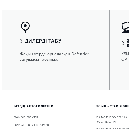
ДИЛЕРДІ ТАБУ
Жақын жерде орналасқан Defender
КЛ
сатушысы табыңыз.
ОР
БІЗДІҢ АВТОКӨЛІКТЕР
ҰСЫНЫСТАР ЖӘН
RANGE ROVER
RANGE ROVER ЖАҢ
ҰСЫНЫСТАР
RANGE ROVER SPORT
RANGE ROVER ҚО