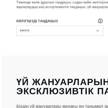
Төменде көлік құралын таңдаңыз, содан кейін көлігіңіз
жарақтардың кең ассортиментін таңдаңыз, үй жануарл
КӨЛІГІҢІЗДІ ТАҢДАҢЫЗ
КӨЛІК
ҮЙ ЖАНУАРЛАРЫ
ЭКСКЛЮЗИВТІК П
Біздің үй жануарлары жинағы ең танымал 