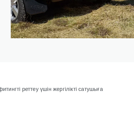
тингті реттеу үшін жергілікті сатушыға