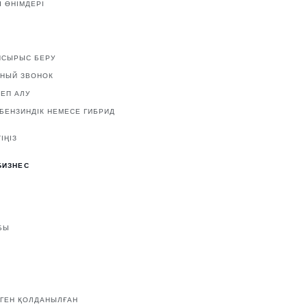
 ӨНІМДЕРІ
ПСЫРЫС БЕРУ
ТНЫЙ ЗВОНОК
ЕП АЛУ
 БЕНЗИНДІК НЕМЕСЕ ГИБРИД
ІҢІЗ
БИЗНЕС
БЫ
ЛГЕН ҚОЛДАНЫЛҒАН