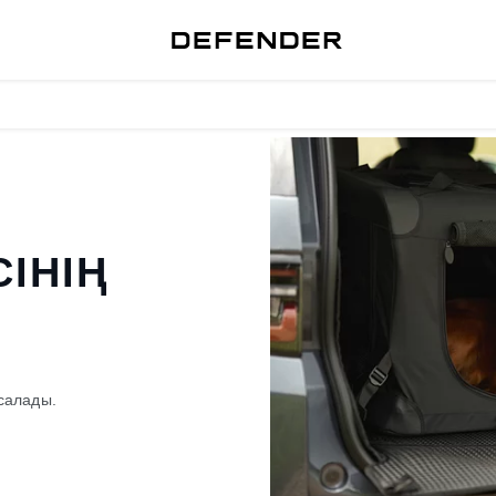
СІНІҢ
асалады.