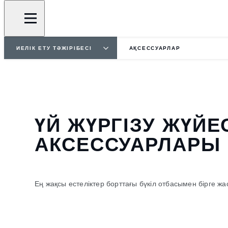
ИЕЛІК ЕТУ ТӘЖІРІБЕСІ
АҚСЕССУАРЛАР
ҮЙ ЖҮРГІЗУ ЖҮЙЕ
АКСЕССУАРЛАРЫ
Ең жақсы естеліктер борттағы бүкіл отбасымен бірге ж