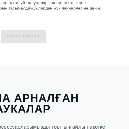
ге арналған үй жануарларына арналған керек-
арын тасымалдаушылардан жүк лайнерлеріне дейін.
МАҒАН КӨРСЕТ
НА АРНАЛҒАН
АУКАЛАР
аксессуарларымызды төрт ыңғайлы пакетке