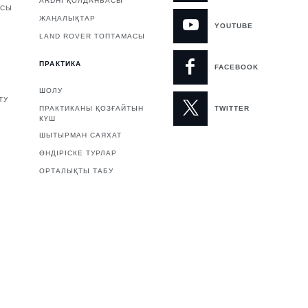
ARDHI ҚОЛДАНБАСЫ
АСЫ
ЖАҢАЛЫҚТАР
YOUTUBE
LAND ROVER ТОПТАМАСЫ
ПРАКТИКА
FACEBOOK
ШОЛУ
ТУ
ПРАКТИКАНЫ ҚОЗҒАЙТЫН
TWITTER
КҮШ
ШЫТЫРМАН САЯХАТ
ӨНДІРІСКЕ ТУРЛАР
ОРТАЛЫҚТЫ ТАБУ