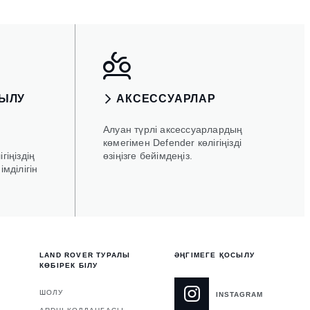
ЗЫЛУ
АКСЕССУАРЛАР
Алуан түрлі аксессуарлардың
көмегімен Defender көлігіңізді
гіңіздің
өзіңізге бейімдеңіз.
імділігін
LAND ROVER ТУРАЛЫ
ӘҢГІМЕГЕ ҚОСЫЛУ
КӨБІРЕК БІЛУ
ШОЛУ
INSTAGRAM