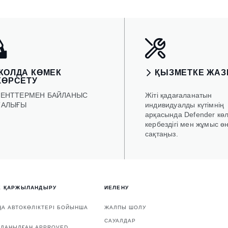
ЖОЛДА КӨМЕК
ҚЫЗМЕТКЕ ЖА
КӨРСЕТУ
ИЕНТТЕРМЕН БАЙЛАНЫС
Жіті қадағаланатын
ТАЛЫҒЫ
индивидуалды күтімнің
арқасында Defender көлі
кербездігі мен жұмыс өн
сақтаңыз.
Е ҚАРЖЫЛАНДЫРУ
ИЕЛЕНУ
А АВТОКӨЛІКТЕРІ БОЙЫНША
ЖАЛПЫ ШОЛУ
САУАЛДАР
ЛДАНЫЛҒАН APPROVED