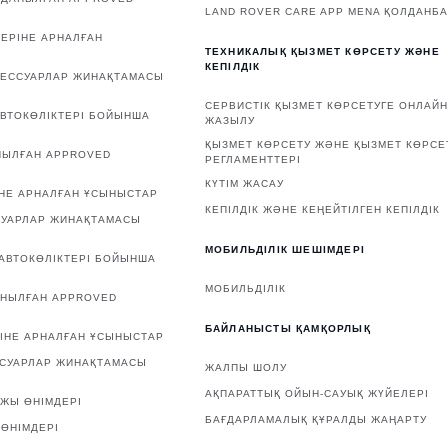
LAND ROVER CARE APP MENA ҚОЛДАНБ
ЕРІНЕ АРНАЛҒАН
ТЕХНИКАЛЫҚ ҚЫЗМЕТ КӨРСЕТУ ЖӘНЕ
КЕПІЛДІК
СЕССУАРЛАР ЖИНАҚТАМАСЫ
СЕРВИСТІК ҚЫЗМЕТ КӨРСЕТУГЕ ОНЛАЙН
ВТОКӨЛІКТЕРІ БОЙЫНША
ЖАЗЫЛУ
ҚЫЗМЕТ КӨРСЕТУ ЖӘНЕ ҚЫЗМЕТ КӨРСЕ
НЫЛҒАН APPROVED
РЕГЛАМЕНТТЕРІ
КҮТІМ ЖАСАУ
НЕ АРНАЛҒАН ҰСЫНЫСТАР
КЕПІЛДІК ЖӘНЕ КЕҢЕЙТІЛГЕН КЕПІЛДІК
СУАРЛАР ЖИНАҚТАМАСЫ
МОБИЛЬДІЛІК ШЕШІМДЕРІ
АВТОКӨЛІКТЕРІ БОЙЫНША
МОБИЛЬДІЛІК
АНЫЛҒАН APPROVED
БАЙЛАНЫСТЫ ҚАМҚОРЛЫҚ
ІНЕ АРНАЛҒАН ҰСЫНЫСТАР
ССУАРЛАР ЖИНАҚТАМАСЫ
ЖАЛПЫ ШОЛУ
АҚПАРАТТЫҚ ОЙЫН-САУЫҚ ЖҮЙЕЛЕРІ
ЖЫ ӨНІМДЕРІ
БАҒДАРЛАМАЛЫҚ ҚҰРАЛДЫ ЖАҢАРТУ
ӨНІМДЕРІ