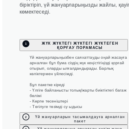
біріктіріп, үй жануарларыңызды жайлы, қауіпс
көмектеседі.
ЖҮК ЖҮКТЕГІ ЖҮКТЕГІ ЖҮКТЕГЕН
1
ҚОРҒАУ ПОРАМАСЫ
Үй жануарларыңызбен саяхаттауды оңай жасауға
арналған бұл бума сіздің жүк кеңістігіңізді қорғай
отырып, оларды ылғалдандырады. Барлық
көліктермен үйлесімді.
Бұл пакетке кіреді
- Үлгіге байланысты толық/жарты биіктіктегі багаж
бөлімі
- Көрпе төсеніштері
- Төгілуге төзімді су ыдысы
Үй жануарларын тасымалдауға арналған
2
пакет
Үй жануарларына арналған күтім және