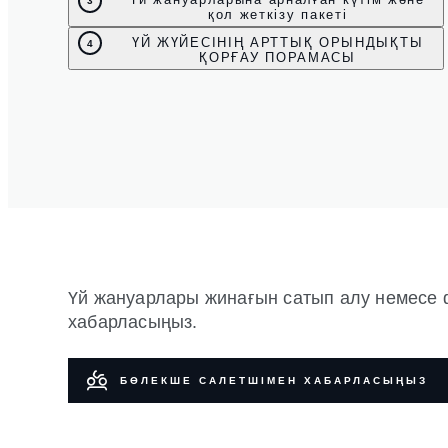
3
қол жеткізу пакеті
ҮЙ ЖҮЙЕСІНІҢ АРТТЫҚ ОРЫНДЫҚТЫ
4
ҚОРҒАУ ПОРАМАСЫ
Үй жануарлары жинағын сатып алу немесе фи
хабарласыңыз.
БӨЛЕКШЕ САЛЕТШІМЕН ХАБАРЛАСЫҢЫЗ