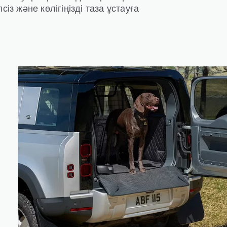
із және көлігіңізді таза ұстауға