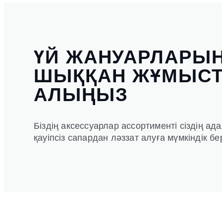
ҮЙ ЖАНУАРЛАРЫ
ШЫҚҚАН ЖҰМЫС
АЛЫҢЫЗ
Біздің аксессуарлар ассортименті сіздің ад
қауіпсіз сапардан ләззат алуға мүмкіндік бе