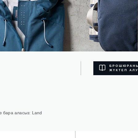
БРОШЮРАН
ЖҮКТЕП АЛ
ге бара аласыз: Land