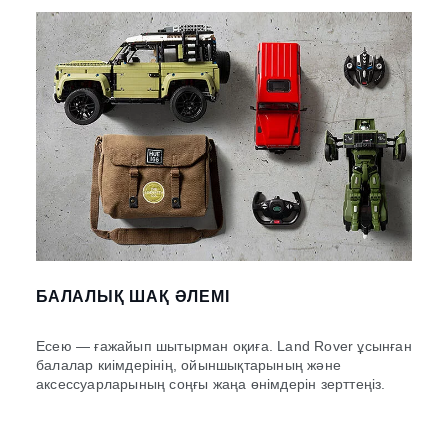
БАЛАЛЫҚ ШАҚ ӘЛЕМІ
Есею — ғажайып шытырман оқиға. Land Rover ұсынған
балалар киімдерінің, ойыншықтарының және
аксессуарларының соңғы жаңа өнімдерін зерттеңіз.