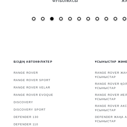
ФУТБОЛКАСЫ
ЖА
БІЗДІҢ АВТОКӨЛІКТЕР
ҰСЫНЫСТАР ЖӘН
RANGE ROVER
RANGE ROVER ЖАҢ
ҰСЫНЫСТАР
RANGE ROVER SPORT
RANGE ROVER ҚО
RANGE ROVER VELAR
ҰСЫНЫСТАР
RANGE ROVER EVOQUE
RANGE ROVER ИЕЛ
ҰСЫНЫСТАР
DISCOVERY
RANGE ROVER АК
DISCOVERY SPORT
ҰСЫНЫСТАР
DEFENDER 130
DEFENDER ЖАҢА А
ҰСЫНЫСТАР
DEFENDER 110