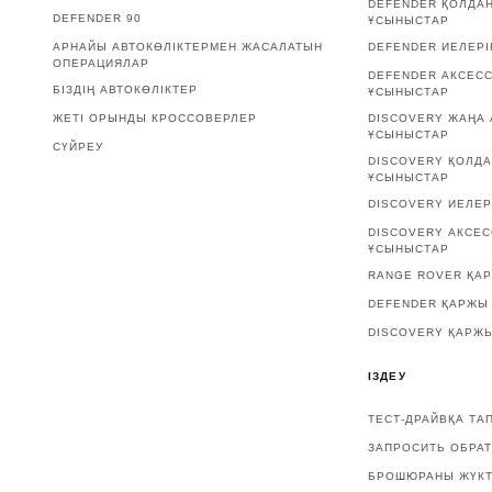
DEFENDER ҚОЛДА
DEFENDER 90
ҰСЫНЫСТАР
АРНАЙЫ АВТОКӨЛІКТЕРМЕН ЖАСАЛАТЫН
DEFENDER ИЕЛЕРІ
ОПЕРАЦИЯЛАР
DEFENDER АКСЕС
БІЗДІҢ АВТОКӨЛІКТЕР
ҰСЫНЫСТАР
ЖЕТІ ОРЫНДЫ КРОССОВЕРЛЕР
DISCOVERY ЖАҢА 
ҰСЫНЫСТАР
СҮЙРЕУ
DISCOVERY ҚОЛД
ҰСЫНЫСТАР
DISCOVERY ИЕЛЕР
DISCOVERY АКСЕ
ҰСЫНЫСТАР
RANGE ROVER ҚАР
DEFENDER ҚАРЖЫ 
DISCOVERY ҚАРЖЫ
ІЗДЕУ
ТЕСТ-ДРАЙВҚА ТА
ЗАПРОСИТЬ ОБРА
БРОШЮРАНЫ ЖҮКТ