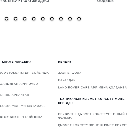
ҒАСЫ БАР ПОЛО ЖЕЙДЕСІ
КЕУДЕШЕ
Е ҚАРЖЫЛАНДЫРУ
ИЕЛЕНУ
А АВТОКӨЛІКТЕРІ БОЙЫНША
ЖАЛПЫ ШОЛУ
САУАЛДАР
ЛДАНЫЛҒАН APPROVED
LAND ROVER CARE APP MENA ҚОЛДАНБ
ЕРІНЕ АРНАЛҒАН
ТЕХНИКАЛЫҚ ҚЫЗМЕТ КӨРСЕТУ ЖӘНЕ
КЕПІЛДІК
СЕССУАРЛАР ЖИНАҚТАМАСЫ
СЕРВИСТІК ҚЫЗМЕТ КӨРСЕТУГЕ ОНЛАЙН
ВТОКӨЛІКТЕРІ БОЙЫНША
ЖАЗЫЛУ
ҚЫЗМЕТ КӨРСЕТУ ЖӘНЕ ҚЫЗМЕТ КӨРСЕ