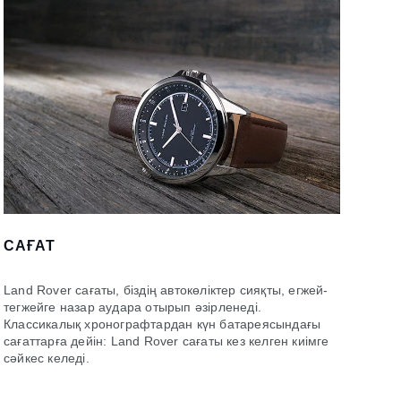
САҒАТ
Land Rover сағаты, біздің автокөліктер сияқты, егжей-
тегжейге назар аудара отырып әзірленеді.
Классикалық хронографтардан күн батареясындағы
сағаттарға дейін: Land Rover сағаты кез келген киімге
сәйкес келеді.