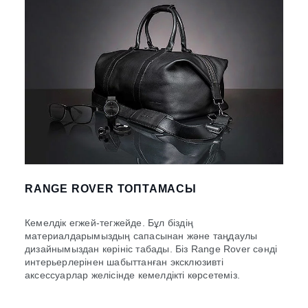
RANGE ROVER ТОПТАМАСЫ
Кемелдік егжей-тегжейде. Бұл біздің
материалдарымыздың сапасынан және таңдаулы
дизайнымыздан көрініс табады. Біз Range Rover сәнді
интерьерлерінен шабыттанған эксклюзивті
аксессуарлар желісінде кемелдікті көрсетеміз.