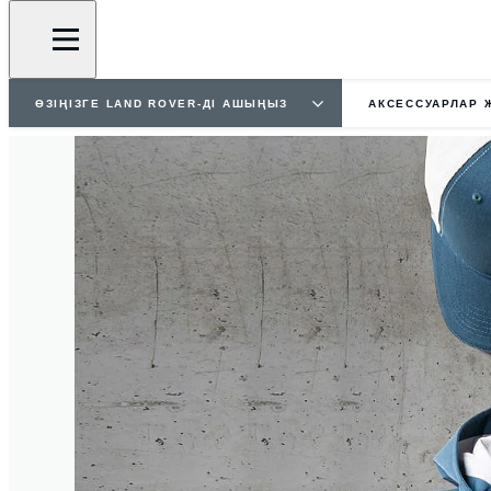
ӨЗІҢІЗГЕ LAND ROVER-ДІ АШЫҢЫЗ
АКСЕССУАРЛАР 