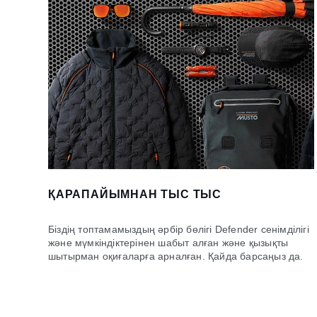
ҚАРАПАЙЫМНАН ТЫС ТЫС
Біздің топтамамыздың әрбір бөлігі Defender сенімділігі
және мүмкіндіктерінен шабыт алған және қызықты
шытырман оқиғаларға арналған. Қайда барсаңыз да.