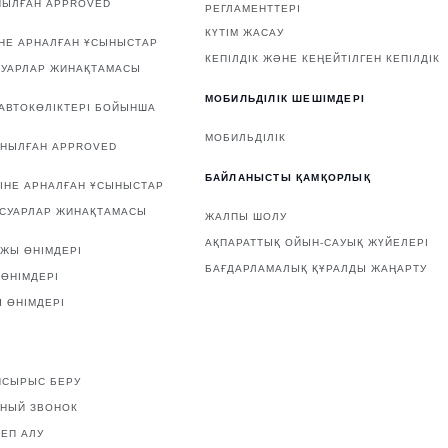
НЫЛҒАН APPROVED
РЕГЛАМЕНТТЕРІ
КҮТІМ ЖАСАУ
НЕ АРНАЛҒАН ҰСЫНЫСТАР
КЕПІЛДІК ЖӘНЕ КЕҢЕЙТІЛГЕН КЕПІЛДІК
СУАРЛАР ЖИНАҚТАМАСЫ
МОБИЛЬДІЛІК ШЕШІМДЕРІ
АВТОКӨЛІКТЕРІ БОЙЫНША
МОБИЛЬДІЛІК
АНЫЛҒАН APPROVED
БАЙЛАНЫСТЫ ҚАМҚОРЛЫҚ
ІНЕ АРНАЛҒАН ҰСЫНЫСТАР
ССУАРЛАР ЖИНАҚТАМАСЫ
ЖАЛПЫ ШОЛУ
АҚПАРАТТЫҚ ОЙЫН-САУЫҚ ЖҮЙЕЛЕРІ
ЖЫ ӨНІМДЕРІ
БАҒДАРЛАМАЛЫҚ ҚҰРАЛДЫ ЖАҢАРТУ
ӨНІМДЕРІ
 ӨНІМДЕРІ
ПСЫРЫС БЕРУ
ТНЫЙ ЗВОНОК
ЕП АЛУ