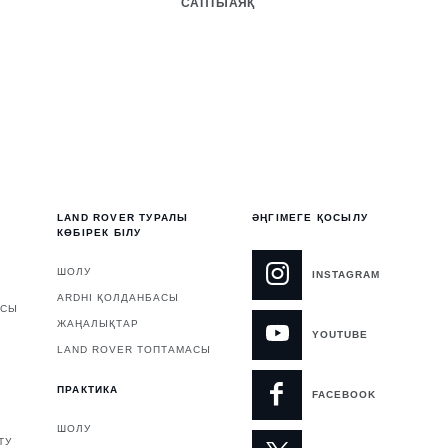
САПТЫАЯҚ
НЕЙЛ
LAND ROVER ТУРАЛЫ
ӘҢГІМЕГЕ ҚОСЫЛУ
КӨБІРЕК БІЛУ
ШОЛУ
INSTAGRAM
ARDHI ҚОЛДАНБАСЫ
АСЫ
ЖАҢАЛЫҚТАР
YOUTUBE
LAND ROVER ТОПТАМАСЫ
ПРАКТИКА
FACEBOOK
ШОЛУ
ТУ