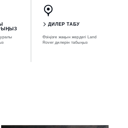
Ы
ДИЛЕР ТАБУ
РЫҢЫЗ
туралы
Өзіңізге жақын жердегі Land
ыз
Rover дилерін табыңыз