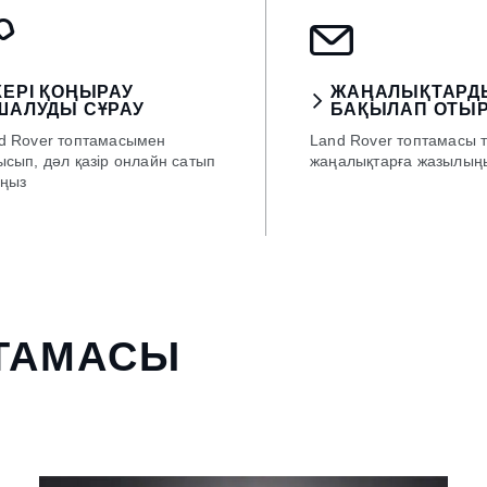
КЕРІ ҚОҢЫРАУ
ЖАҢАЛЫҚТАРД
ШАЛУДЫ СҰРАУ
БАҚЫЛАП ОТЫ
d Rover топтамасымен
Land Rover топтамасы 
ысып, дәл қазір онлайн сатып
жаңалықтарға жазылың
ңыз
ПТАМАСЫ