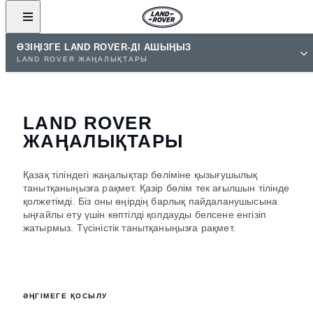
ӨЗІҢІЗГЕ LAND ROVER-ДІ АШЫҢЫЗ
LAND ROVER ЖАҢАЛЫҚТАРЫ
LAND ROVER
ЖАҢАЛЫҚТАРЫ
Қазақ тіліндегі жаңалықтар бөліміне қызығушылық
танытқаныңызға рақмет. Қазір бөлім тек ағылшын тілінде
қолжетімді. Біз оны өңірдің барлық пайдаланушысына
ыңғайлы ету үшін көптілді қолдауды белсене енгізіп
жатырмыз. Түсіністік танытқаныңызға рақмет.
ӘҢГІМЕГЕ ҚОСЫЛУ