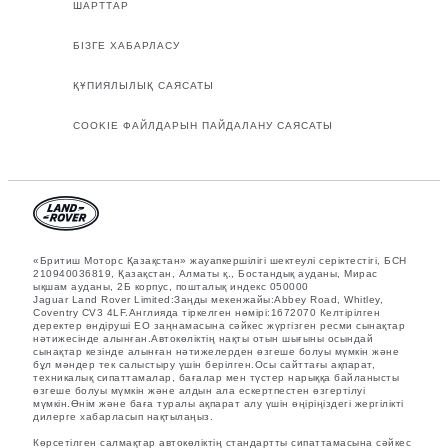
ШАРТТАР
БІЗГЕ ХАБАРЛАСУ
ҚҰПИЯЛЫЛЫҚ САЯСАТЫ
COOKIE ФАЙЛДАРЫН ПАЙДАЛАНУ САЯСАТЫ
«Бритиш Моторс Қазақстан» жауапкершілігі шектеулі серіктестігі, БСН
210940036819, Қазақстан, Алматы қ., Бостандық ауданы, Мирас
ықшам ауданы, 2Б корпус, пошталық индекс 050000
Jaguar Land Rover Limited:Заңды мекенжайы:Abbey Road, Whitley,
Coventry CV3 4LF.Англияда тіркелген нөмірі:1672070 Келтірілген
деректер өндіруші ЕО заңнамасына сәйкес жүргізген ресми сынақтар
нәтижесінде алынған.Автокөліктің нақты отын шығыны осындай
сынақтар кезінде алынған нәтижелерден өзгеше болуы мүмкін және
бұл мәндер тек салыстыру үшін берілген.Осы сайттағы ақпарат,
техникалық сипаттамалар, бағалар мен түстер нарыққа байланысты
өзгеше болуы мүмкін және алдын ала ескертпестен өзгертілуі
мүмкін.Өнім және баға туралы ақпарат алу үшін өңіріңіздегі жергілікті
дилерге хабарласып нақтылаңыз.
Көрсетілген салмақтар автокөліктің стандартты сипаттамасына сәйкес