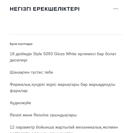
НЕГІЗГІ ЕРЕКШЕЛІКТЕРІ
Бұған кіретіндер:
Б
18 дюймдік Style 5093 Gloss White әрлемесі бар болат
дискілері
Шанақпен түстес төбе
Фирмалық күндізгі жүріс жарықтары бар жарықдиодты
фаралар
Аудиожүйе
Resist және Resolve орындықтары
12 параметр бойынша жартылай механикалық жолмен