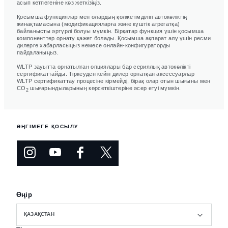
асып кетпегеніне көз жеткізіңіз.
Қосымша функциялар мен олардың қолжетімділігі автокөліктің
жинақтамасына (модификацияларға және күштік агрегатқа)
байланысты әртүрлі болуы мүмкін. Бірқатар функция үшін қосымша
компоненттер орнату қажет болады. Қосымша ақпарат алу үшін ресми
дилерге хабарласыңыз немесе онлайн-конфигураторды
пайдаланыңыз.
WLTP зауытта орнатылған опциялары бар сериялық автокөлікті
сертификаттайды. Тіркеуден кейін дилер орнатқан аксессуарлар
WLTP сертификаттау процесіне кірмейді, бірақ олар отын шығыны мен
CO
шығарындыларының көрсеткіштеріне әсер етуі мүмкін.
2
ӘҢГІМЕГЕ ҚОСЫЛУ
Өңір
ҚАЗАҚСТАН