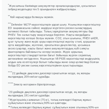
*
Жүксалғыш бөлімінде аккумулятор орналасқандықтан, қосылатын
гибрид модельдер тек 5 орындықпен жабдықталады.
**
Кей нарықтарда болмауы мүмкін.
***
Defender WLTP көрсеткіштерін қарап шығу. Ұсынылған көрсеткіштер
ЕО заңнамасына сәйкес өндіруші жүргізген ресми сынақтардың
нәтижесі болып табылады. Толық зарядталған аккумуляторы бар
PHEV. Тек салыстыру мақсатында берілген. Нақты жағдайдағы
көрсеткіштер өзгеше болуы мүмкін. CO2, отын шығыны, PHEV eAER,
қуат тұтыну және жүріс қоры көрсеткіштері жүргізу стилі, қоршаған
орта жағдайлары, жүктеме, орнатылған дөңгелектер, қосымша
аксессуарлар, нақты бағыт және аккумулятордың күйі сияқты
факторларға байланысты өзгеруі мүмкін. Жүріс қорының
көрсеткіштері стандартталған бағыт бойынша жүрген сериялық
автокөлікке негізделген. Ұсынылған V8 P635 көрсеткіштері өндірушінің
алдын ала есептеулері болып табылады және олар қолжетімді болған
бойда ЕО ресми сынақ көрсеткіштерімен ауыстырылады.
****
22 дюймдік дөңгелек дискілері орнатылған кезде, ең жоғары
жылдамдық 209 км/сағ құрайды.
*****
Электр мотормен біріктірілгенде.
⬨
20 дюймдік дөңгелек дискілері орнатылған кезде, ең жоғары
жылдамдық 191 км/сағ құрайды.
△
Жүргізушінің салмағын (75 кг), толық көлемдегі барлық жұмыс
сұйықтығын және отынның 90%-ын қамтиды.
▲
Толық көлемдегі барлық жұмыс сұйықтығын және отынның 90%-ын