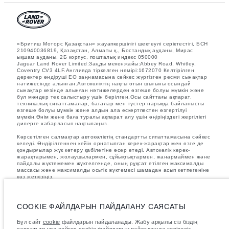
«Бритиш Моторс Қазақстан» жауапкершілігі шектеулі серіктестігі, БСН
210940036819, Қазақстан, Алматы қ., Бостандық ауданы, Мирас
ықшам ауданы, 2Б корпус, пошталық индекс 050000
Jaguar Land Rover Limited:Заңды мекенжайы:Abbey Road, Whitley,
Coventry CV3 4LF.Англияда тіркелген нөмірі:1672070 Келтірілген
деректер өндіруші ЕО заңнамасына сәйкес жүргізген ресми сынақтар
нәтижесінде алынған.Автокөліктің нақты отын шығыны осындай
сынақтар кезінде алынған нәтижелерден өзгеше болуы мүмкін және
бұл мәндер тек салыстыру үшін берілген.Осы сайттағы ақпарат,
техникалық сипаттамалар, бағалар мен түстер нарыққа байланысты
өзгеше болуы мүмкін және алдын ала ескертпестен өзгертілуі
мүмкін.Өнім және баға туралы ақпарат алу үшін өңіріңіздегі жергілікті
дилерге хабарласып нақтылаңыз.
Көрсетілген салмақтар автокөліктің стандартты сипаттамасына сәйкес
келеді. Өндірілгеннен кейін орнатылған керек-жарақтар мен өзге де
қондырғылар жүк көтеру қабілетіне әсер етеді. Автокөлік керек-
жарақтарымен, жолаушылармен, сұйықтықтармен, жанармаймен және
пайдалы жүктемемен жүктелгенде, оның рұқсат етілген максималды
массасы және максималды осьтік жүктемесі шамадан асып кетпегеніне
көз жеткізіңіз.
Суреттер мен сипаттамалар бойынша маңызды ескертпе.
Қазіргі
уақытта жартылай өткізгіштердің әлемдік тапшылығы автокөліктерді
құрастыру сипаттамаларына, опциялардың қолжетімділігіне және
COOKIE ФАЙЛДАРЫН ПАЙДАЛАНУ САЯСАТЫ
құрастыру уақытына әсер етуде. Бұл өте динамикалық жағдай, осыған
байланысты қазіргі уақытта веб-сайтта қолданылған суреттер
Бұл сайт
cookie
файлдарын пайдаланады. Жабу арқылы сіз біздің
мүмкіндіктердің, опциялардың, әрлеудің және түс схемаларының