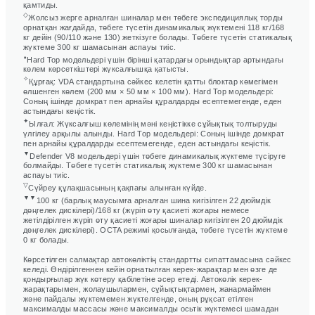
қамтиды.
◇
Жолсыз жерге арналған шиналар мен төбеге экспедициялық торды
орнатқан жағдайда, төбеге түсетін динамикалық жүктемені 118 кг/168
кг дейін (90/110 және 130) жеткізуге болады. Төбеге түсетін статикалық
жүктеме 300 кг шамасынан аспауы тиіс.
⬧
Hard Top модельдері үшін бірінші қатардағы орындықтар артындағы
көлем көрсеткіштері жүксалғышқа қатысты.
✧
Құрғақ: VDA стандартына сәйкес келетін қатты блоктар көмегімен
өлшенген көлем (200 мм × 50 мм × 100 мм). Hard Top модельдері:
Соның ішінде домкрат пен арнайы құралдарды есептемегенде, еден
астындағы кеңістік.
✦
Ылғал: Жүксалғыш көлемінің мәні кеңістікке сұйықтық толтыруды
үлгілеу арқылы алынды. Hard Top модельдері: Соның ішінде домкрат
пен арнайы құралдарды есептемегенде, еден астындағы кеңістік.
▼
Defender V8 модельдері үшін төбеге динамикалық жүктеме түсіруге
болмайды. Төбеге түсетін статикалық жүктеме 300 кг шамасынан
аспауы тиіс.
▽
Сүйреу құлақшасының қақпағы алынған күйде.
▼▼
100 кг (барлық маусымға арналған шина кигізілген 22 дюймдік
дөңгелек дискілері)/168 кг (жүріп өту қасиеті жоғары немесе
жетілдірілген жүріп өту қасиеті жоғары шиналар кигізілген 20 дюймдік
дөңгелек дискілері). OCTA режимі қосылғанда, төбеге түсетін жүктеме
0 кг болады.
Көрсетілген салмақтар автокөліктің стандартты сипаттамасына сәйкес
келеді. Өндірілгеннен кейін орнатылған керек-жарақтар мен өзге де
қондырғылар жүк көтеру қабілетіне әсер етеді. Автокөлік керек-
жарақтарымен, жолаушылармен, сұйықтықтармен, жанармаймен
және пайдалы жүктемемен жүктелгенде, оның рұқсат етілген
максималды массасы және максималды осьтік жүктемесі шамадан