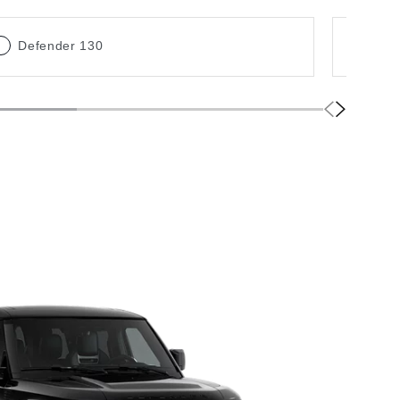
Defender 130
De