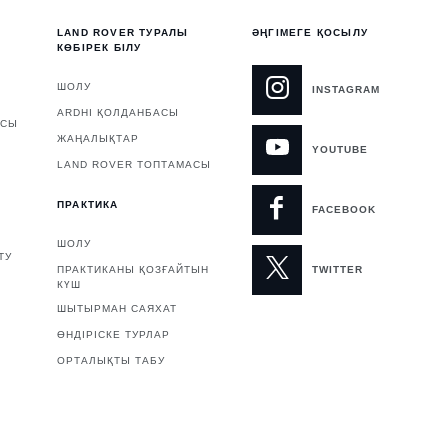
LAND ROVER ТУРАЛЫ
ӘҢГІМЕГЕ ҚОСЫЛУ
КӨБІРЕК БІЛУ
ШОЛУ
INSTAGRAM
ARDHI ҚОЛДАНБАСЫ
АСЫ
ЖАҢАЛЫҚТАР
YOUTUBE
LAND ROVER ТОПТАМАСЫ
ПРАКТИКА
FACEBOOK
ШОЛУ
ТУ
ПРАКТИКАНЫ ҚОЗҒАЙТЫН
TWITTER
КҮШ
ШЫТЫРМАН САЯХАТ
ӨНДІРІСКЕ ТУРЛАР
ОРТАЛЫҚТЫ ТАБУ