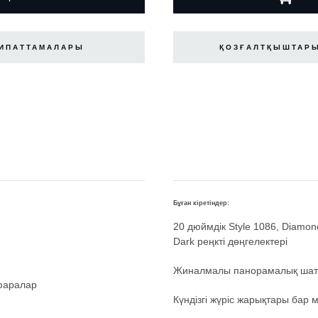
СИПАТТАМАЛАРЫ
ҚОЗҒАЛТҚЫШТАРЫ
Бұған кіретіндер:
20 дюймдік Style 1086, Diamon
Dark реңкті дөңгелектері
Жиналмалы панорамалық ша
 фаралар
Күндізгі жүріс жарықтары ба