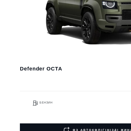
Defender OCTA
БЕНЗИН
ӨЗ АВТОКӨЛІГІҢІЗДІ ЖИ