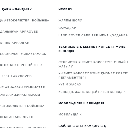
Е ҚАРЖЫЛАНДЫРУ
ИЕЛЕНУ
А АВТОКӨЛІКТЕРІ БОЙЫНША
ЖАЛПЫ ШОЛУ
САУАЛДАР
ЛДАНЫЛҒАН APPROVED
LAND ROVER CARE APP MENA ҚОЛДАНБ
ЕРІНЕ АРНАЛҒАН
ТЕХНИКАЛЫҚ ҚЫЗМЕТ КӨРСЕТУ ЖӘНЕ
КЕПІЛДІК
СЕССУАРЛАР ЖИНАҚТАМАСЫ
СЕРВИСТІК ҚЫЗМЕТ КӨРСЕТУГЕ ОНЛАЙН
ВТОКӨЛІКТЕРІ БОЙЫНША
ЖАЗЫЛУ
ҚЫЗМЕТ КӨРСЕТУ ЖӘНЕ ҚЫЗМЕТ КӨРСЕ
НЫЛҒАН APPROVED
РЕГЛАМЕНТТЕРІ
КҮТІМ ЖАСАУ
НЕ АРНАЛҒАН ҰСЫНЫСТАР
КЕПІЛДІК ЖӘНЕ КЕҢЕЙТІЛГЕН КЕПІЛДІК
СУАРЛАР ЖИНАҚТАМАСЫ
МОБИЛЬДІЛІК ШЕШІМДЕРІ
АВТОКӨЛІКТЕРІ БОЙЫНША
МОБИЛЬДІЛІК
АНЫЛҒАН APPROVED
БАЙЛАНЫСТЫ ҚАМҚОРЛЫҚ