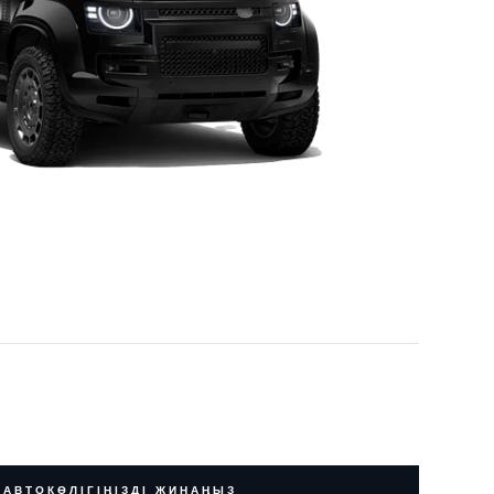
 АВТОКӨЛІГІҢІЗДІ ЖИНАҢЫЗ