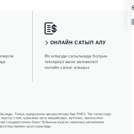
ОНЛАЙН САТЫП АЛУ
илерлік
Өз еліңізде сатылымда болуын
вқа
тексеріңіз және автокөлікті
онлайн сатып алыңыз
табылады. Толық зарядталған аккумуляторы бар PHEV. Тек салыстыру
жүргізу стилі, қоршаған орта жағдайлары, жүктеме, орнатылған
ері стандартталған бағыт бойынша жүрген сериялық автокөлікке
 көрсеткіштерімен ауыстырылады.