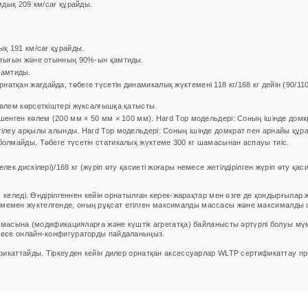
мдық 209 км/сағ құрайды.
ық 191 км/сағ құрайды.
ықтығын және отынның 90%-ын қамтиды.
қамтиды.
тқан жағдайда, төбеге түсетін динамикалық жүктемені 118 кг/168 кг дейін (90/110
көлем көрсеткіштері жүксалғышқа қатысты.
лшенген көлем (200 мм × 50 мм × 100 мм). Hard Top модельдері: Соның ішінде домк
гілеу арқылы алынды. Hard Top модельдері: Соның ішінде домкрат пен арнайы құра
болмайды. Төбеге түсетін статикалық жүктеме 300 кг шамасынан аспауы тиіс.
лек дискілері)/168 кг (жүріп өту қасиеті жоғары немесе жетілдірілген жүріп өту қас
келеді. Өндірілгеннен кейін орнатылған керек-жарақтар мен өзге де қондырғылар ж
ен жүктелгенде, оның рұқсат етілген максималды массасы және максималды осьт
амасына (модификацияларға және күштік агрегатқа) байланысты әртүрлі болуы мү
месе онлайн-конфигураторды пайдаланыңыз.
икаттайды. Тіркеуден кейін дилер орнатқан аксессуарлар WLTP сертификаттау пр