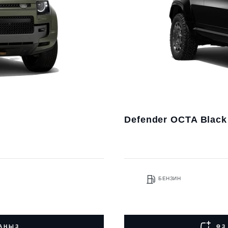
Defender OCTA Black
БЕНЗИН
НАҢЫЗ
ӨЗ