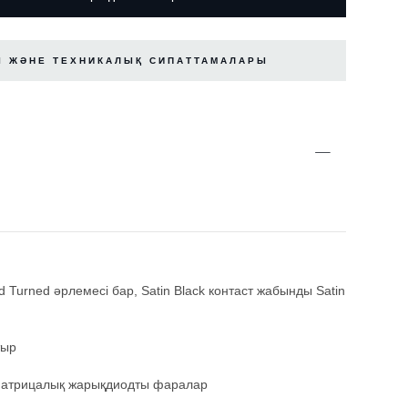
 ЖӘНЕ ТЕХНИКАЛЫҚ СИПАТТАМАЛАРЫ
d Turned әрлемесі бар, Satin Black контаст жабынды Satin
тыр
р матрицалық жарықдиодты фаралар