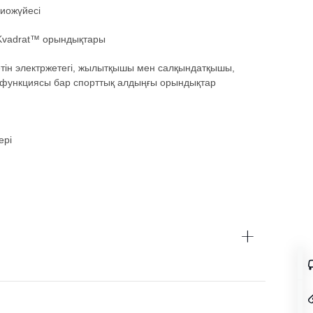
иожүйесі
 Kvadrat™ орындықтары
тін электржетегі, жылытқышы мен салқындатқышы,
 функциясы бар спорттық алдыңғы орындықтар
ері