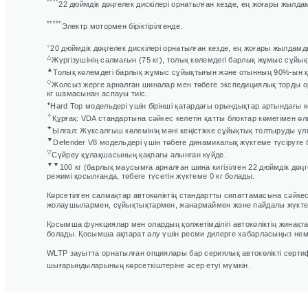
****
22 дюймдік дөңгелек дискілері орнатылған кезде, ең жоғары жылда
*****
Электр мотормен біріктірілгенде.
⬨
20 дюймдік дөңгелек дискілері орнатылған кезде, ең жоғары жылдамд
△
Жүргізушінің салмағын (75 кг), толық көлемдегі барлық жұмыс сұй
▲
Толық көлемдегі барлық жұмыс сұйықтығын және отынның 90%-ын 
◇
Жолсыз жерге арналған шиналар мен төбеге экспедициялық торды орна
кг шамасынан аспауы тиіс.
⬧
Hard Top модельдері үшін бірінші қатардағы орындықтар артындағы 
✧
Құрғақ: VDA стандартына сәйкес келетін қатты блоктар көмегімен ө
✦
Ылғал: Жүксалғыш көлемінің мәні кеңістікке сұйықтық толтыруды үл
▼
Defender V8 модельдері үшін төбеге динамикалық жүктеме түсіруге 
▽
Сүйреу құлақшасының қақпағы алынған күйде.
▼▼
100 кг (барлық маусымға арналған шина кигізілген 22 дюймдік дөңге
режимі қосылғанда, төбеге түсетін жүктеме 0 кг болады.
Көрсетілген салмақтар автокөліктің стандартты сипаттамасына сәйкес 
жолаушылармен, сұйықтықтармен, жанармаймен және пайдалы жүктемем
Қосымша функциялар мен олардың қолжетімділігі автокөліктің жинақт
болады. Қосымша ақпарат алу үшін ресми дилерге хабарласыңыз не
WLTP зауытта орнатылған опциялары бар сериялық автокөлікті сертиф
шығарындыларының көрсеткіштеріне әсер етуі мүмкін.