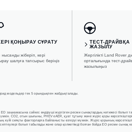
КЕРІ ҚОҢЫРАУ СҰРАТУ
ТЕСТ-ДРАЙВҚА
ЖАЗЫЛУ
 нысанды жіберіп, кері
Жергілікті Land Rover д
ырау шалуға тапсырыс беріңіз
орталығында тест-драй
жазылыңыз
брид модельдер тек 5 орындықпен жабдықталады.
р ЕО заңнамасына сәйкес өндіруші жүргізген ресми сынақтардың нәтижесі болып 
үмкін. CO2, отын шығыны, PHEV eAER, қуат тұтыну және жүріс қоры көрсеткіштері 
ң күйі сияқты факторларға байланысты өзгеруі мүмкін. Жүріс қорының көрсеткішт
а есептеулері болып табылады және олар қолжетімді болған бойда ЕО ресми сынақ