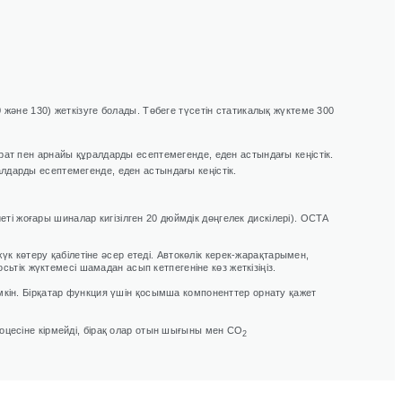
 және 130) жеткізуге болады. Төбеге түсетін статикалық жүктеме 300
рат пен арнайы құралдарды есептемегенде, еден астындағы кеңістік.
лдарды есептемегенде, еден астындағы кеңістік.
иеті жоғары шиналар кигізілген 20 дюймдік дөңгелек дискілері). OCTA
үк көтеру қабілетіне әсер етеді. Автокөлік керек-жарақтарымен,
ік жүктемесі шамадан асып кетпегеніне көз жеткізіңіз.
мкін. Бірқатар функция үшін қосымша компоненттер орнату қажет
оцесіне кірмейді, бірақ олар отын шығыны мен CO
2