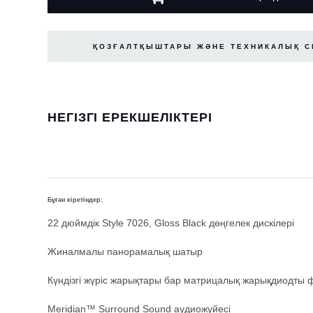
ҚОЗҒАЛТҚЫШТАРЫ ЖӘНЕ ТЕХНИКАЛЫҚ 
НЕГІЗГІ ЕРЕКШЕЛІКТЕРІ
Бұған кіретіндер:
22 дюймдік Style 7026, Gloss Black дөңгелек дискілері
Жиналмалы панорамалық шатыр
Күндізгі жүріс жарықтары бар матрицалық жарықдиодты
Meridian™ Surround Sound аудиожүйесі