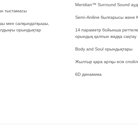
Meridian™ Surround Sound ауд
ан тыстамасы
Semi-Aniline былғарысы және
ышы мен салқындатқышы,
алдыңғы орындықтар
14 параметр бойынша реттеле
орындық қалпын жадқа сақтау
Body and Soul орындықтары
Жылтыр қара артқы есік спойл
6D динамика