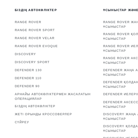
БІЗДІҢ АВТОКӨЛІКТЕР
ҰСЫНЫСТАР ЖӘН
RANGE ROVER
RANGE ROVER ЖАҢ
ҰСЫНЫСТАР
RANGE ROVER SPORT
RANGE ROVER ҚО
RANGE ROVER VELAR
ҰСЫНЫСТАР
RANGE ROVER EVOQUE
RANGE ROVER ИЕЛ
ҰСЫНЫСТАР
DISCOVERY
RANGE ROVER АК
DISCOVERY SPORT
ҰСЫНЫСТАР
DEFENDER 130
DEFENDER ЖАҢА А
ҰСЫНЫСТАР
DEFENDER 110
DEFENDER ҚОЛДА
DEFENDER 90
ҰСЫНЫСТАР
АРНАЙЫ АВТОКӨЛІКТЕРМЕН ЖАСАЛАТЫН
DEFENDER ИЕЛЕРІ
ОПЕРАЦИЯЛАР
DEFENDER АКСЕС
БІЗДІҢ АВТОКӨЛІКТЕР
ҰСЫНЫСТАР
ЖЕТІ ОРЫНДЫ КРОССОВЕРЛЕР
DISCOVERY ЖАҢА 
ҰСЫНЫСТАР
СҮЙРЕУ
DISCOVERY ҚОЛД
ҰСЫНЫСТАР