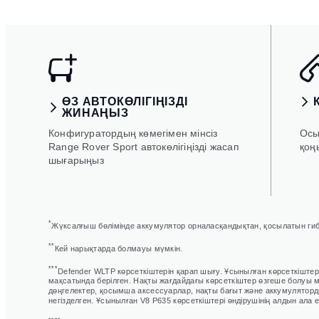
ӨЗ АВТОКӨЛІГІҢІЗДІ
ЖИНАҢЫЗ
Конфигуратордың көмегімен мінсіз
Осы
Range Rover Sport автокөлігіңізді жасап
қоң
шығарыңыз
*
Жүксалғыш бөлімінде аккумулятор орналасқандықтан, қосылатын ги
**
Кей нарықтарда болмауы мүмкін.
***
Defender WLTP көрсеткіштерін қарап шығу. Ұсынылған көрсеткіште
мақсатында берілген. Нақты жағдайдағы көрсеткіштер өзгеше болуы м
дөңгелектер, қосымша аксессуарлар, нақты бағыт және аккумуляторды
негізделген. Ұсынылған V8 P635 көрсеткіштері өндірушінің алдын ал