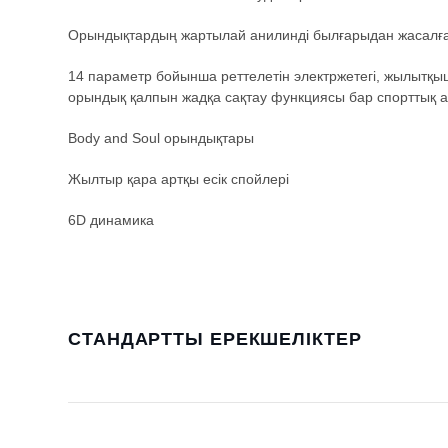
Орындықтардың жартылай анилинді былғарыдан жасалғ
14 параметр бойынша реттелетін электржетегі, жылытқ
орындық қалпын жадқа сақтау функциясы бар спорттық 
Body and Soul орындықтары
Жылтыр қара артқы есік спойлері
6D динамика
СТАНДАРТТЫ ЕРЕКШЕЛІКТЕР