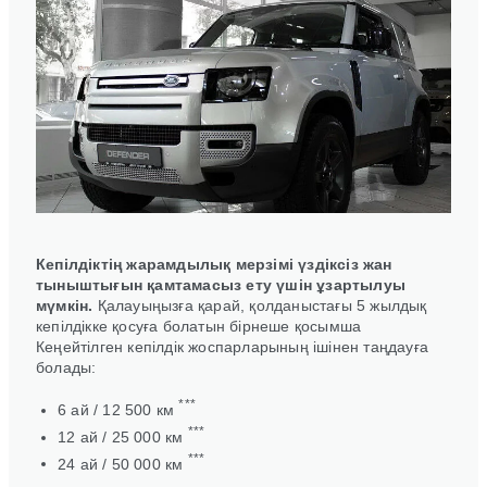
Кепілдіктің жарамдылық мерзімі үздіксіз жан
тыныштығын қамтамасыз ету үшін ұзартылуы
мүмкін.
Қалауыңызға қарай, қолданыстағы 5 жылдық
кепілдікке қосуға болатын бірнеше қосымша
Кеңейтілген кепілдік жоспарларының ішінен таңдауға
болады:
***
6 ай / 12 500 км
***
12 ай / 25 000 км
***
24 ай / 50 000 км