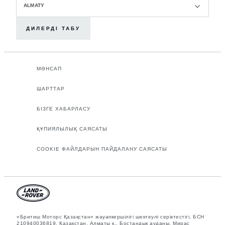
ALMATY
ДИЛЕРДІ ТАБУ
МӘНСАП
ШАРТТАР
БІЗГЕ ХАБАРЛАСУ
ҚҰПИЯЛЫЛЫҚ САЯСАТЫ
COOKIE ФАЙЛДАРЫН ПАЙДАЛАНУ САЯСАТЫ
«Бритиш Моторс Қазақстан» жауапкершілігі шектеулі серіктестігі, БСН
210940036819, Қазақстан, Алматы қ., Бостандық ауданы, Мирас