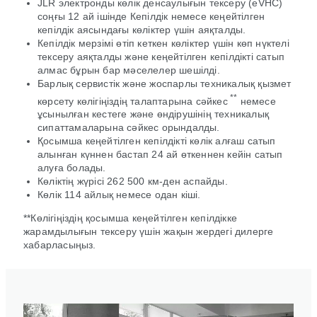
JLR электронды көлік денсаулығын тексеру (eVHC)
соңғы 12 ай ішінде Кепілдік немесе кеңейтілген
кепілдік аясындағы көліктер үшін аяқталды.
Кепілдік мерзімі өтіп кеткен көліктер үшін көп нүктелі
тексеру аяқталды және кеңейтілген кепілдікті сатып
алмас бұрын бар мәселелер шешілді.
Барлық сервистік және жоспарлы техникалық қызмет
**
көрсету көлігіңіздің талаптарына сәйкес
немесе
ұсынылған кестеге және өндірушінің техникалық
сипаттамаларына сәйкес орындалды.
Қосымша кеңейтілген кепілдікті көлік алғаш сатып
алынған күннен бастап 24 ай өткеннен кейін сатып
алуға болады.
Көліктің жүрісі 262 500 км-ден аспайды.
Көлік 114 айлық немесе одан кіші.
**Көлігіңіздің қосымша кеңейтілген кепілдікке
жарамдылығын тексеру үшін жақын жердегі дилерге
хабарласыңыз.