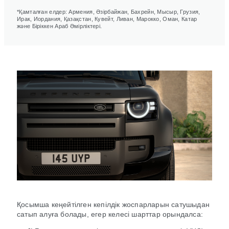
*Қамталған елдер: Армения, Әзірбайжан, Бахрейн, Мысыр, Грузия,
Ирак, Иордания, Қазақстан, Кувейт, Ливан, Марокко, Оман, Катар
және Біріккен Араб Әмірліктері.
Қосымша кеңейтілген кепілдік жоспарларын сатушыдан
сатып алуға болады, егер келесі шарттар орындалса: