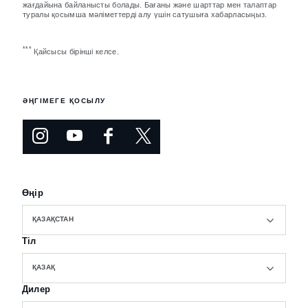
жағдайына байланысты болады. Бағаны және шарттар мен талаптар
туралы қосымша мәліметтерді алу үшін сатушыға хабарласыңыз.
***
Қайсысы бірінші келсе.
ӘҢГІМЕГЕ ҚОСЫЛУ
Өңір
ҚАЗАҚСТАН
Тіл
ҚАЗАҚ
Дилер