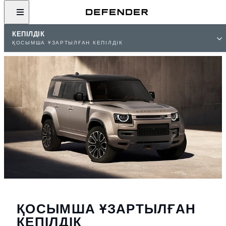
КЕПІЛДІК
ҚОСЫМША ҰЗАРТЫЛҒАН КЕПІЛДІК
ҚОСЫМША ҰЗАРТЫЛҒАН
КЕПІЛДІК