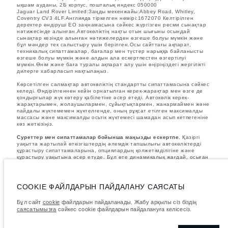
ықшам ауданы, 2Б корпус, пошталық индекс 050000
Jaguar Land Rover Limited:Заңды мекенжайы:Abbey Road, Whitley,
Coventry CV3 4LF.Англияда тіркелген нөмірі:1672070 Келтірілген
деректер өндіруші ЕО заңнамасына сәйкес жүргізген ресми сынақтар
нәтижесінде алынған.Автокөліктің нақты отын шығыны осындай
сынақтар кезінде алынған нәтижелерден өзгеше болуы мүмкін және
бұл мәндер тек салыстыру үшін берілген.Осы сайттағы ақпарат,
техникалық сипаттамалар, бағалар мен түстер нарыққа байланысты
өзгеше болуы мүмкін және алдын ала ескертпестен өзгертілуі
мүмкін.Өнім және баға туралы ақпарат алу үшін өңіріңіздегі жергілікті
дилерге хабарласып нақтылаңыз.
Көрсетілген салмақтар автокөліктің стандартты сипаттамасына сәйкес
келеді. Өндірілгеннен кейін орнатылған керек-жарақтар мен өзге де
қондырғылар жүк көтеру қабілетіне әсер етеді. Автокөлік керек-
жарақтарымен, жолаушылармен, сұйықтықтармен, жанармаймен және
пайдалы жүктемемен жүктелгенде, оның рұқсат етілген максималды
массасы және максималды осьтік жүктемесі шамадан асып кетпегеніне
көз жеткізіңіз.
Суреттер мен сипаттамалар бойынша маңызды ескертпе.
Қазіргі
уақытта жартылай өткізгіштердің әлемдік тапшылығы автокөліктерді
құрастыру сипаттамаларына, опциялардың қолжетімділігіне және
құрастыру уақытына әсер етуде. Бұл өте динамикалық жағдай, осыған
байланысты қазіргі уақытта веб-сайтта қолданылған суреттер
мүмкіндіктердің, опциялардың, әрлеудің және түс схемаларының
ағымдағы сипаттамаларын толық көрсетпеуі мүмкін. Дұрыс таңдау
жасау үшін кез келген ағымдағы шектеулерді растай алатын
COOKIE ФАЙЛДАРЫН ПАЙДАЛАНУ САЯСАТЫ
сатушымен кеңесіңіз.
Бұл сайт
cookie
файлдарын пайдаланады. Жабу арқылы сіз біздің
Көрсетілген бағаларға қосылған құн салығын (ҚҚС) қосылған.
саясатымызға
сәйкес cookie файлдарын пайдалануға келісесіз.
Бағалар тек 2026 жылғы модельдер үшін жарамды.