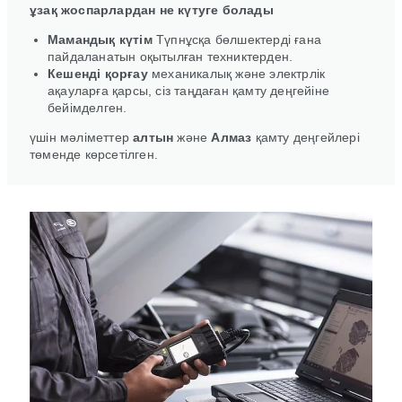
ұзақ жоспарлардан не күтуге болады
Мамандық күтім
Түпнұсқа бөлшектерді ғана
пайдаланатын оқытылған техниктерден.
Кешенді қорғау
механикалық және электрлік
ақауларға қарсы, сіз таңдаған қамту деңгейіне
бейімделген.
үшін мәліметтер
алтын
және
Алмаз
қамту деңгейлері
төменде көрсетілген.