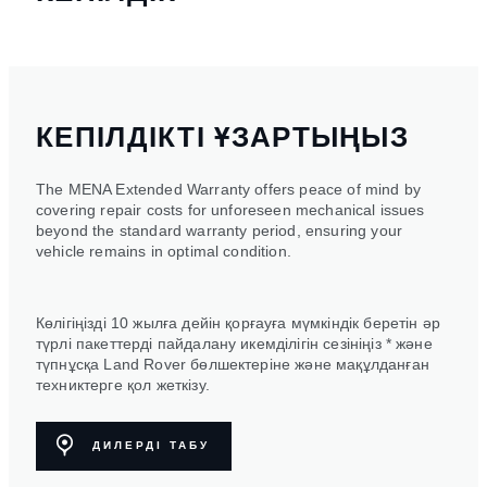
КЕПІЛДІКТІ ҰЗАРТЫҢЫЗ
The MENA Extended Warranty offers peace of mind by
covering repair costs for unforeseen mechanical issues
beyond the standard warranty period, ensuring your
vehicle remains in optimal condition.
Көлігіңізді 10 жылға дейін қорғауға мүмкіндік беретін әр
түрлі пакеттерді пайдалану икемділігін сезініңіз * және
түпнұсқа Land Rover бөлшектеріне және мақұлданған
техниктерге қол жеткізу.
ДИЛЕРДІ ТАБУ