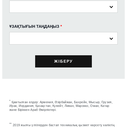
ҰЗАҚТЫҒЫН ТАҢДАҢЫЗ
*
*
Қамтылған елдер: Армения, Әзірбайжан, Бахрейн, Мысыр, Грузия,
Ирак, Иордания, Қазақстан, Кувейт, Ливан, Марокко, Оман, Катар
және Біріккен Араб Әмірліктері.
**
2019 жылғы үлгілерден бастап техникалық қызмет көрсету көліктің