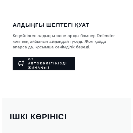
АЛДЫҢҒЫ ШЕПТЕГІ ҚУАТ
КЕ
соның
Кеңейтілген алдыңғы және артқы бампер Defender
Артқы
көлігінің айбынын айқындай түседі. Жол қайда
қатал
s
апарса да, қосымша сенімділік береді.
өздің
ӨЗ
АВТОКӨЛІГІҢІЗДІ
ЖИНАҢЫЗ
ІШКІ КӨРІНІСІ