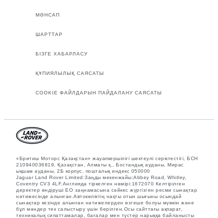
МӘНСАП
ШАРТТАР
БІЗГЕ ХАБАРЛАСУ
ҚҰПИЯЛЫЛЫҚ САЯСАТЫ
COOKIE ФАЙЛДАРЫН ПАЙДАЛАНУ САЯСАТЫ
«Бритиш Моторс Қазақстан» жауапкершілігі шектеулі серіктестігі, БСН
210940036819, Қазақстан, Алматы қ., Бостандық ауданы, Мирас
ықшам ауданы, 2Б корпус, пошталық индекс 050000
Jaguar Land Rover Limited:Заңды мекенжайы:Abbey Road, Whitley,
Coventry CV3 4LF.Англияда тіркелген нөмірі:1672070 Келтірілген
деректер өндіруші ЕО заңнамасына сәйкес жүргізген ресми сынақтар
нәтижесінде алынған.Автокөліктің нақты отын шығыны осындай
сынақтар кезінде алынған нәтижелерден өзгеше болуы мүмкін және
бұл мәндер тек салыстыру үшін берілген.Осы сайттағы ақпарат,
техникалық сипаттамалар, бағалар мен түстер нарыққа байланысты