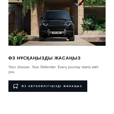
ӨЗ НҰСҚАҢЫЗДЫ ЖАСАҢЫЗ
Your choices. Your Defender. Every journey starts with
you.
ӨЗ АВТОКӨЛІГІҢІЗДІ ЖИНАҢЫЗ