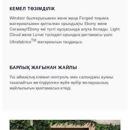
КЕМЕЛ ТӨЗІМДІЛІК
Windsor былғарысымен және жаңа Forged тоқыма
материалымен қапталған орындықты Ebony және
Caraway/Ebony екі түсті нұсқасында алуға болады. Light
Cloud және Lunar түсіндегі орындық қаптамасы үшін
TM
Ultrafabrics
материалын таңдаңыз.
БАРЛЫҚ ЖАҒЫНАН ЖАЙЛЫ
Үш аймақтық климат-контроль мен салондағы ауаны
тазалайтын жетілдірілген жүйе әрбір жолаушының
жайлылығын қамтамасыз етеді.