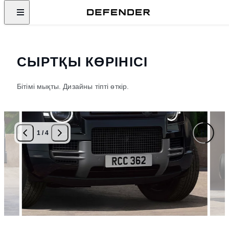
СЫРТҚЫ КӨРІНІСІ
Бітімі мықты. Дизайны тіпті өткір.
1
/
4