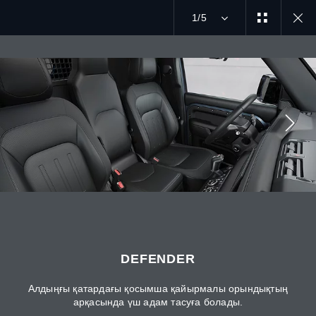
1/5
ӘҢГІМЕГЕ ҚОСЫЛУ
Өңір
ҚАЗАҚСТАН
Тіл
DEFENDER
ҚАЗАҚ
Алдыңғы қатардағы қосымша қайырмалы орындықтың
арқасында үш адам тасуға болады.
Дилер