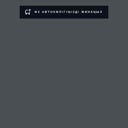
ALMATY
ӨЗ АВТОКӨЛІГІҢІЗДІ ЖИНАҢЫЗ
ДИЛЕРДІ ТАБУ
МӘНСАП
ШАРТТАР
БІЗГЕ ХАБАРЛАСУ
ҚҰПИЯЛЫЛЫҚ САЯСАТЫ
COOKIE ФАЙЛДАРЫН ПАЙДАЛАНУ САЯСАТЫ
«Бритиш Моторс Қазақстан» жауапкершілігі шектеулі серіктестігі, БСН