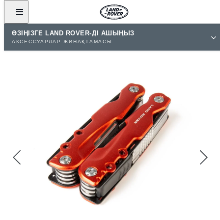
ӨЗІҢІЗГЕ LAND ROVER-ДІ АШЫҢЫЗ
АКСЕССУАРЛАР ЖИНАҚТАМАСЫ