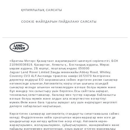
ҚҰПИЯЛЫЛЫҚ САЯСАТЫ
COOKIE ФАЙЛДАРЫН ПАЙДАЛАНУ САЯСАТЫ
«Бритиш Моторс Қазақстан» жауапкершілігі шектеулі серіктестігі, БСН
210940036819, Қазақстан, Алматы қ., Бостандық ауданы, Мирас
ықшам ауданы, 2Б корпус, пошталық индекс 050000
Jaguar Land Rover Limited:Заңды мекенжайы:Abbey Road, Whitley,
Coventry CV3 4LF.Англияда тіркелген нөмірі:1672070 Келтірілген
деректер өндіруші ЕО заңнамасына сәйкес жүргізген ресми сынақтар
нәтижесінде алынған.Автокөліктің нақты отын шығыны осындай
сынақтар кезінде алынған нәтижелерден өзгеше болуы мүмкін және
бұл мәндер тек салыстыру үшін берілген.Осы сайттағы ақпарат,
техникалық сипаттамалар, бағалар мен түстер нарыққа байланысты
өзгеше болуы мүмкін және алдын ала ескертпестен өзгертілуі
мүмкін.Өнім және баға туралы ақпарат алу үшін өңіріңіздегі жергілікті
дилерге хабарласып нақтылаңыз.
Көрсетілген салмақтар автокөліктің стандартты сипаттамасына сәйкес
келеді. Өндірілгеннен кейін орнатылған керек-жарақтар мен өзге де
қондырғылар жүк көтеру қабілетіне әсер етеді. Автокөлік керек-
жарақтарымен, жолаушылармен, сұйықтықтармен, жанармаймен және
пайдалы жүктемемен жүктелгенде, оның рұқсат етілген максималды