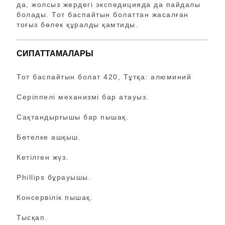
да, жолсыз жердегі экспедицияда да пайдалы
болады. Тот баспайтын болаттан жасалған
тоғыз бөлек құралды қамтиды.
СИПАТТАМАЛАРЫ
Тот баспайтын болат 420, Тұтқа: алюминий
Серіппелі механизмі бар атауыз.
Сақтандырғышы бар пышақ.
Бөтелке ашқыш.
Кетілген жүз.
Phillips бұрауышы.
Консервілік пышақ.
Тысқап.