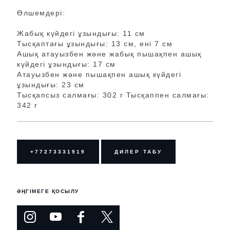
Өлшемдері:
Жабық күйдегі ұзындығы: 11 см
Тысқаптағы ұзындығы: 13 см, ені 7 см
Ашық атауызбен және жабық пышақпен ашық
күйдегі ұзындығы: 17 см
Атауызбен және пышақпен ашық күйдегі
ұзындығы: 23 см
Тысқапсыз салмағы: 302 г Тысқаппен салмағы:
342 г
+77273331919
ДИЛЕР ТАБУ
ӘҢГІМЕГЕ ҚОСЫЛУ