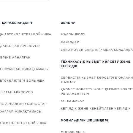
Е ҚАРЖЫЛАНДЫРУ
ИЕЛЕНУ
А АВТОКӨЛІКТЕРІ БОЙЫНША
ЖАЛПЫ ШОЛУ
САУАЛДАР
ЛДАНЫЛҒАН APPROVED
LAND ROVER CARE APP MENA ҚОЛДАНБ
ЕРІНЕ АРНАЛҒАН
ТЕХНИКАЛЫҚ ҚЫЗМЕТ КӨРСЕТУ ЖӘНЕ
КЕПІЛДІК
СЕССУАРЛАР ЖИНАҚТАМАСЫ
СЕРВИСТІК ҚЫЗМЕТ КӨРСЕТУГЕ ОНЛАЙН
ВТОКӨЛІКТЕРІ БОЙЫНША
ЖАЗЫЛУ
ҚЫЗМЕТ КӨРСЕТУ ЖӘНЕ ҚЫЗМЕТ КӨРСЕ
НЫЛҒАН APPROVED
РЕГЛАМЕНТТЕРІ
КҮТІМ ЖАСАУ
НЕ АРНАЛҒАН ҰСЫНЫСТАР
КЕПІЛДІК ЖӘНЕ КЕҢЕЙТІЛГЕН КЕПІЛДІК
СУАРЛАР ЖИНАҚТАМАСЫ
МОБИЛЬДІЛІК ШЕШІМДЕРІ
АВТОКӨЛІКТЕРІ БОЙЫНША
МОБИЛЬДІЛІК