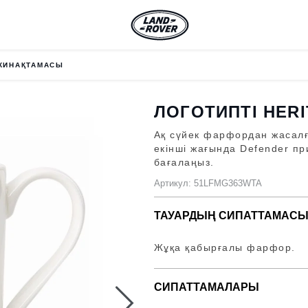
ЖИНАҚТАМАСЫ
ЛОГОТИПТІ HER
Ақ сүйек фарфордан жасалға
екінші жағында Defender пр
бағалаңыз.
Артикул: 51LFMG363WTA
ТАУАРДЫҢ СИПАТТАМАС
Жұқа қабырғалы фарфор.
СИПАТТАМАЛАРЫ