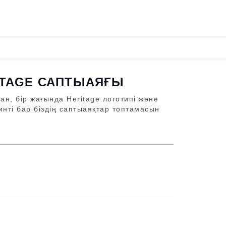
ITAGE САПТЫАЯҒЫ
н, бір жағында Heritage логотипі және
инті бар біздің саптыаяқтар топтамасын
Ы