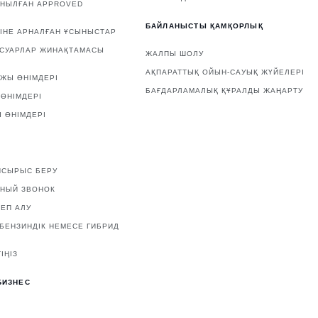
АНЫЛҒАН APPROVED
БАЙЛАНЫСТЫ ҚАМҚОРЛЫҚ
ІНЕ АРНАЛҒАН ҰСЫНЫСТАР
ССУАРЛАР ЖИНАҚТАМАСЫ
ЖАЛПЫ ШОЛУ
АҚПАРАТТЫҚ ОЙЫН-САУЫҚ ЖҮЙЕЛЕРІ
ЖЫ ӨНІМДЕРІ
БАҒДАРЛАМАЛЫҚ ҚҰРАЛДЫ ЖАҢАРТУ
ӨНІМДЕРІ
 ӨНІМДЕРІ
ПСЫРЫС БЕРУ
ТНЫЙ ЗВОНОК
ЕП АЛУ
 БЕНЗИНДІК НЕМЕСЕ ГИБРИД
ІҢІЗ
БИЗНЕС