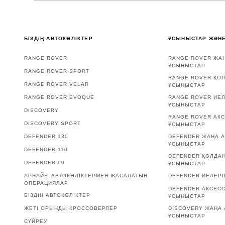
БІЗДІҢ АВТОКӨЛІКТЕР
ҰСЫНЫСТАР ЖӘН
RANGE ROVER
RANGE ROVER ЖАҢ
ҰСЫНЫСТАР
RANGE ROVER SPORT
RANGE ROVER ҚО
RANGE ROVER VELAR
ҰСЫНЫСТАР
RANGE ROVER EVOQUE
RANGE ROVER ИЕЛ
ҰСЫНЫСТАР
DISCOVERY
RANGE ROVER АК
DISCOVERY SPORT
ҰСЫНЫСТАР
DEFENDER 130
DEFENDER ЖАҢА А
ҰСЫНЫСТАР
DEFENDER 110
DEFENDER ҚОЛДА
DEFENDER 90
ҰСЫНЫСТАР
АРНАЙЫ АВТОКӨЛІКТЕРМЕН ЖАСАЛАТЫН
DEFENDER ИЕЛЕРІ
ОПЕРАЦИЯЛАР
DEFENDER АКСЕС
БІЗДІҢ АВТОКӨЛІКТЕР
ҰСЫНЫСТАР
ЖЕТІ ОРЫНДЫ КРОССОВЕРЛЕР
DISCOVERY ЖАҢА 
ҰСЫНЫСТАР
СҮЙРЕУ