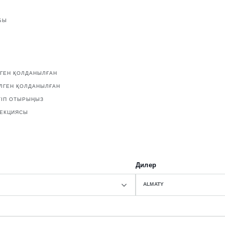
БЫ
ЛГЕН ҚОЛДАНЫЛҒАН
ІЛГЕН ҚОЛДАНЫЛҒАН
ТІП ОТЫРЫҢЫЗ
ЛЕКЦИЯСЫ
Дилер
ALMATY