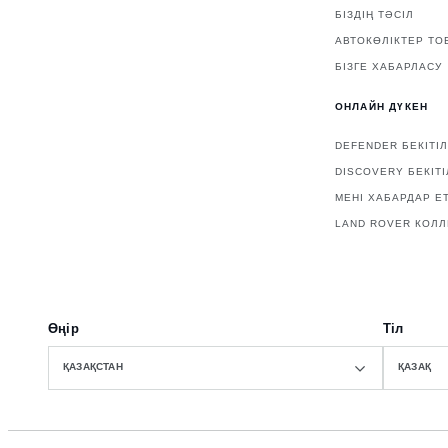
БІЗДІҢ ТӘСІЛ
АВТОКӨЛІКТЕР ТО
БІЗГЕ ХАБАРЛАСУ
ОНЛАЙН ДҮКЕН
DEFENDER БЕКІТІ
DISCOVERY БЕКІТ
МЕНІ ХАБАРДАР Е
LAND ROVER КОЛ
Өңір
Тіл
ҚАЗАҚСТАН
ҚАЗАҚ