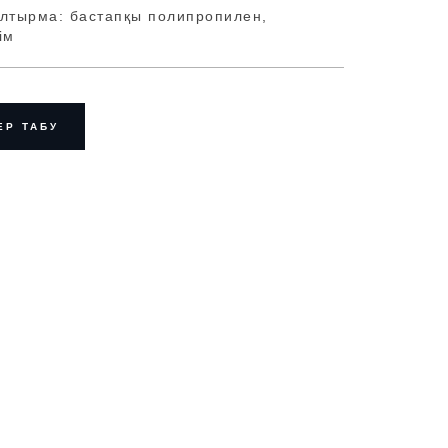
олтырма: бастапқы полипропилен,
ім
ЕР ТАБУ