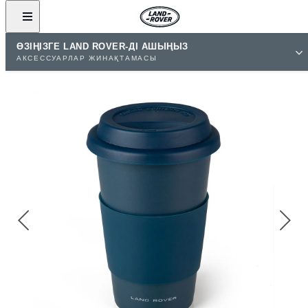
ӨЗІҢІЗГЕ LAND ROVER-ДІ АШЫҢЫЗ
АКСЕССУАРЛАР ЖИНАҚТАМАСЫ