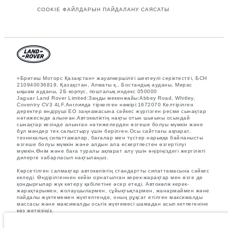
COOKIE ФАЙЛДАРЫН ПАЙДАЛАНУ САЯСАТЫ
«Бритиш Моторс Қазақстан» жауапкершілігі шектеулі серіктестігі, БСН
210940036819, Қазақстан, Алматы қ., Бостандық ауданы, Мирас
ықшам ауданы, 2Б корпус, пошталық индекс 050000
Jaguar Land Rover Limited:Заңды мекенжайы:Abbey Road, Whitley,
Coventry CV3 4LF.Англияда тіркелген нөмірі:1672070 Келтірілген
деректер өндіруші ЕО заңнамасына сәйкес жүргізген ресми сынақтар
нәтижесінде алынған.Автокөліктің нақты отын шығыны осындай
сынақтар кезінде алынған нәтижелерден өзгеше болуы мүмкін және
бұл мәндер тек салыстыру үшін берілген.Осы сайттағы ақпарат,
техникалық сипаттамалар, бағалар мен түстер нарыққа байланысты
өзгеше болуы мүмкін және алдын ала ескертпестен өзгертілуі
мүмкін.Өнім және баға туралы ақпарат алу үшін өңіріңіздегі жергілікті
дилерге хабарласып нақтылаңыз.
Көрсетілген салмақтар автокөліктің стандартты сипаттамасына сәйкес
келеді. Өндірілгеннен кейін орнатылған керек-жарақтар мен өзге де
қондырғылар жүк көтеру қабілетіне әсер етеді. Автокөлік керек-
жарақтарымен, жолаушылармен, сұйықтықтармен, жанармаймен және
пайдалы жүктемемен жүктелгенде, оның рұқсат етілген максималды
массасы және максималды осьтік жүктемесі шамадан асып кетпегеніне
көз жеткізіңіз.
Суреттер мен сипаттамалар бойынша маңызды ескертпе.
Қазіргі