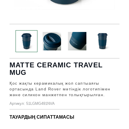
MATTE CERAMIC TRAVEL
MUG
Қос жақты керамикалық жол саптыаяғы
ортасында Land Rover мәтіндік логотипімен
және силикон манжетпен толықтырылған.
Артикул: 51LGMG491NVA
ТАУАРДЫҢ СИПАТТАМАСЫ