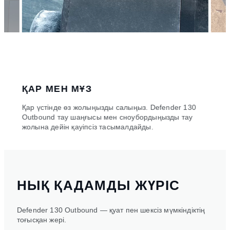
ҚАР МЕН МҰЗ
EX
ық
Қар үстінде өз жолыңызды салыңыз. Defender 130
Кез к
н
Outbound тау шаңғысы мен сноубордыңызды тау
жоға
жолына дейін қауіпсіз тасымалдайды.
жүк 
НЫҚ ҚАДАМДЫ ЖҮРІС
Defender 130 Outbound — қуат пен шексіз мүмкіндіктің
тоғысқан жері.