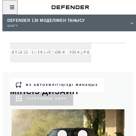
DEFENDER 130 МОДЕЛІМЕН ТАНЫСУ
ШЫҒУ
DEFENDER 130 OUTBOUND
ДИЗАЙН
ӘМБЕБАПТЫЛЫҚ
ӨНІМДІЛІК
Функционалдық мүмкіндіктер мен жайлылықтың мінсіз
үйлесімі.
ӨЗ АВТОКӨЛІГІҢІЗДІ ЖИНАҢЫЗ
МІНСІЗ ДИЗАЙН
ГАЛЕРЕЯНЫ КӨРУ