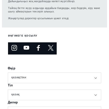
Дайындығыңыз жоқ жағдайларда көлікті жүргізбеңіз.
Тайғақ бетте жүру алдында әрдайым бағдарды, жер бедерін, кіру және
шығу аймақтарын тексеріп алыңыз.
Жаңартулар деректер қосылымын қажет етеді.
ӘҢГІМЕГЕ ҚОСЫЛУ
Өңір
ҚАЗАҚСТАН
Тіл
ҚАЗАҚ
Дилер