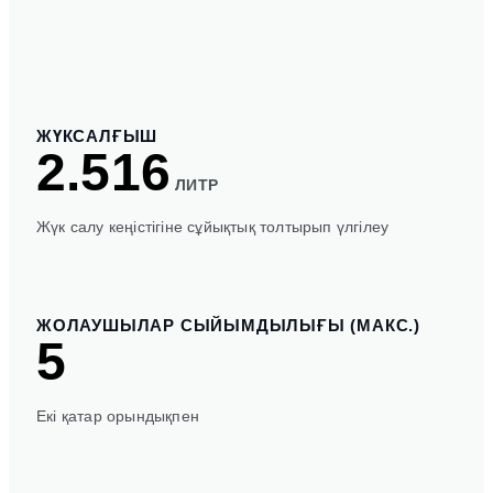
ЖҮКСАЛҒЫШ
2.516
ЛИТР
Жүк салу кеңістігіне сұйықтық толтырып үлгілеу
ЖОЛАУШЫЛАР СЫЙЫМДЫЛЫҒЫ (МАКС.)
5
Екі қатар орындықпен