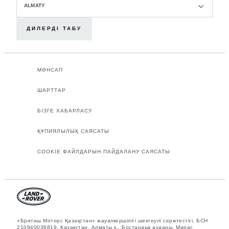
ALMATY
ДИЛЕРДІ ТАБУ
МӘНСАП
ШАРТТАР
БІЗГЕ ХАБАРЛАСУ
ҚҰПИЯЛЫЛЫҚ САЯСАТЫ
COOKIE ФАЙЛДАРЫН ПАЙДАЛАНУ САЯСАТЫ
«Бритиш Моторс Қазақстан» жауапкершілігі шектеулі серіктестігі, БСН
210940036819, Қазақстан, Алматы қ., Бостандық ауданы, Мирас