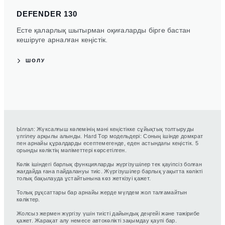
DEFENDER 130
Есте қаларлық шытырман оқиғаларды бірге бастан
кешіруге арналған кеңістік.
ШОЛУ
Ылғал: Жүксалғыш көлемінің мәні кеңістікке сұйықтық толтыруды
үлгілеу арқылы алынды. Hard Top модельдері: Соның ішінде домкрат
пен арнайы құралдарды есептемегенде, еден астындағы кеңістік. 5
орынды көліктің мәліметтері көрсетілген.
Көлік ішіндегі барлық функцияларды жүргізушілер тек қауіпсіз болған
жағдайда ғана пайдалануы тиіс. Жүргізушілер барлық уақытта көлікті
толық бақылауда ұстайтынына көз жеткізуі қажет.
Толық рұқсаттары бар арнайы жерде мүлдем жол талғамайтын
көліктер.
Жолсыз жермен жүргізу үшін тиісті дайындық деңгейі және тәжірибе
қажет. Жарақат алу немесе автокөлікті зақымдау қаупі бар.