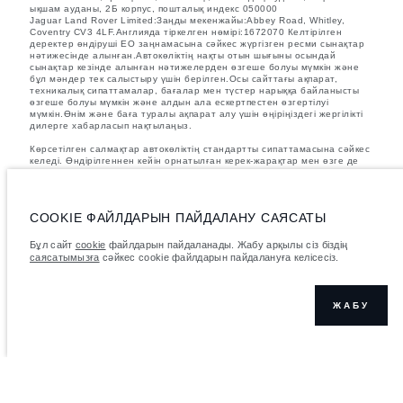
ықшам ауданы, 2Б корпус, пошталық индекс 050000
Jaguar Land Rover Limited:Заңды мекенжайы:Abbey Road, Whitley,
Coventry CV3 4LF.Англияда тіркелген нөмірі:1672070 Келтірілген
деректер өндіруші ЕО заңнамасына сәйкес жүргізген ресми сынақтар
нәтижесінде алынған.Автокөліктің нақты отын шығыны осындай
сынақтар кезінде алынған нәтижелерден өзгеше болуы мүмкін және
бұл мәндер тек салыстыру үшін берілген.Осы сайттағы ақпарат,
техникалық сипаттамалар, бағалар мен түстер нарыққа байланысты
өзгеше болуы мүмкін және алдын ала ескертпестен өзгертілуі
мүмкін.Өнім және баға туралы ақпарат алу үшін өңіріңіздегі жергілікті
дилерге хабарласып нақтылаңыз.
Көрсетілген салмақтар автокөліктің стандартты сипаттамасына сәйкес
келеді. Өндірілгеннен кейін орнатылған керек-жарақтар мен өзге де
қондырғылар жүк көтеру қабілетіне әсер етеді. Автокөлік керек-
жарақтарымен, жолаушылармен, сұйықтықтармен, жанармаймен және
пайдалы жүктемемен жүктелгенде, оның рұқсат етілген максималды
массасы және максималды осьтік жүктемесі шамадан асып кетпегеніне
COOKIE ФАЙЛДАРЫН ПАЙДАЛАНУ САЯСАТЫ
көз жеткізіңіз.
Суреттер мен сипаттамалар бойынша маңызды ескертпе.
Қазіргі
Бұл сайт
cookie
файлдарын пайдаланады. Жабу арқылы сіз біздің
уақытта жартылай өткізгіштердің әлемдік тапшылығы автокөліктерді
саясатымызға
сәйкес cookie файлдарын пайдалануға келісесіз.
құрастыру сипаттамаларына, опциялардың қолжетімділігіне және
құрастыру уақытына әсер етуде. Бұл өте динамикалық жағдай, осыған
байланысты қазіргі уақытта веб-сайтта қолданылған суреттер
мүмкіндіктердің, опциялардың, әрлеудің және түс схемаларының
ЖАБУ
ағымдағы сипаттамаларын толық көрсетпеуі мүмкін. Дұрыс таңдау
жасау үшін кез келген ағымдағы шектеулерді растай алатын
сатушымен кеңесіңіз.
Көрсетілген бағаларға қосылған құн салығын (ҚҚС) қосылған.
Бағалар тек 2026 жылғы модельдер үшін жарамды.